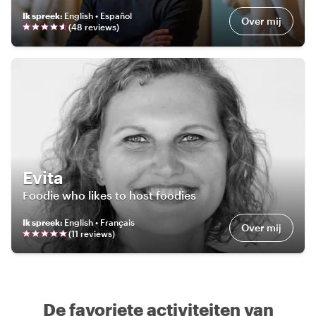
Ik spreek
:
English • Español
Over mij
(
48
review
s
)
Evita
Foodie who likes to host foodies
Ik spreek
:
English • Français
Over mij
(
11
review
s
)
De favoriete activiteiten van