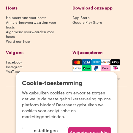
Hosts
Download onze app
Helpcentrum voor hosts
App Store
Annuleringsvoorwaarden voor
Google Play Store
hosts
Algemene voorwaarden voor
hosts
Word een host
Volg ons
Wij accepteren
Mastercard, Visa, Amex, Di
Facebook
Instagram
YouTube
Beschikbaarheid varieert per bestemming
Cookie-toestemming
We gebruiken cookies om ervoor te zorgen
©
2026
Withlocals.com
|
Privacybeleid
|
Cookies
|
Sitemap
dat we je de beste gebruikerservaring op ons
platform bieden! Daarnaast gebruiken we
cookies voor analytische en
marketingdoeleinden.
Instellingen
Accepteer cookies