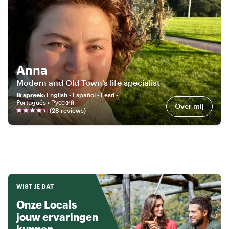
Anna
Modern and Old Town’s life specialist
Ik spreek
:
English • Español • Eesti •
Português • Русский
Over mij
(
28
review
s
)
WIST JE DAT
Onze Locals
jouw ervaringen