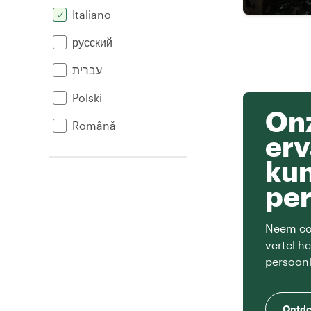
Italiano
русский
עברית
Polski
Onz
Română
erv
ku
per
Neem con
vertel h
persoonl
Ontde