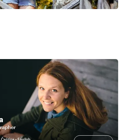
a
rapher
:
Čeština • English