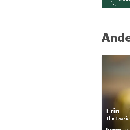
Ande
Erin
The Passio
Ik spreek
:
Eng