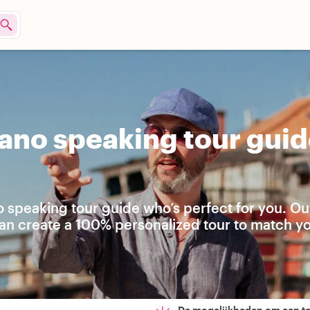
iano speaking tour guid
no speaking tour guide who’s perfect for you. Ou
can create a 100% personalized tour to match y
De mogelijkheden om een t