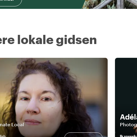
re lokale gidsen
Adél
nate Local
Photog
lish
Ik spreek