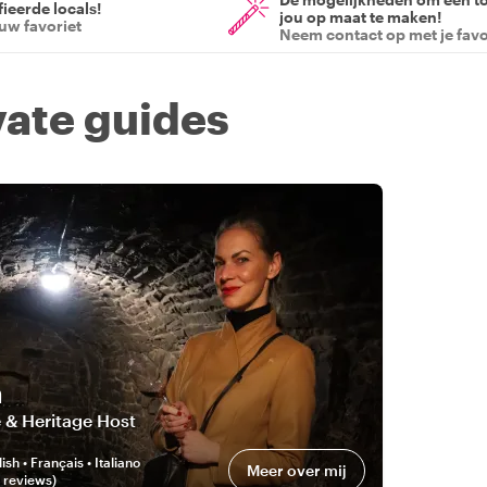
ieerde locals!
jou op maat te maken!
ouw favoriet
Neem contact op met je favo
vate guides
a
 & Heritage Host
ish • Français • Italiano
Meer over mij
review
s
)