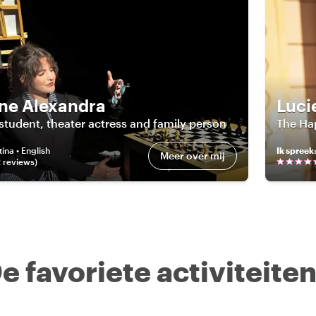
ne Alexandra
Luci
student, theater actress and family person
The Ha
ina • English
Ik spreek
Meer over mij
2
review
s
)
e favoriete activiteite