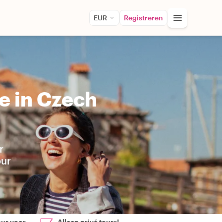
EUR
Registreren
e in Czech
r
our
our voor
Alleen privé tours!