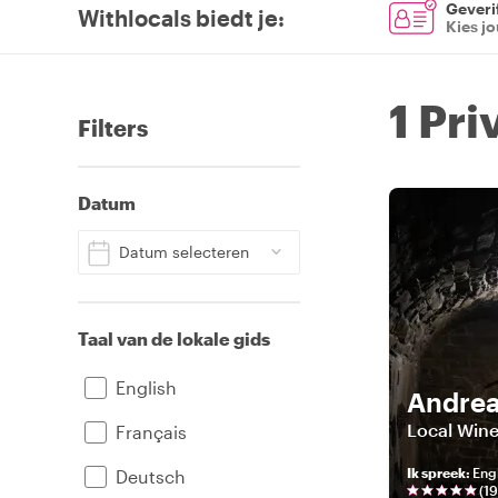
Geverif
Withlocals biedt je
:
Kies j
1 Pri
Filters
Datum
Datum selecteren
Taal van de lokale gids
English
Andre
Local Wine
Français
Ik spreek
:
Engl
Deutsch
(
19