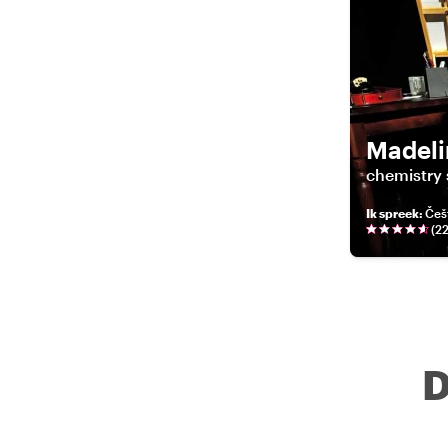
Madeli
chemistry 
Ik spreek
:
Češt
(
2
D