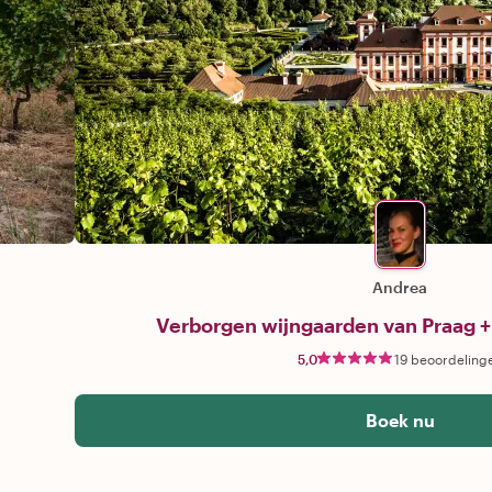
Andrea
Verborgen wijngaarden van Praag +
5,0
19 beoordeling
Boek nu