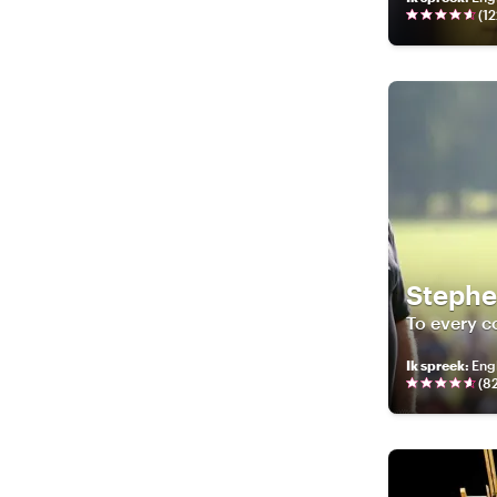
(
12
Steph
To every c
Ik spreek
:
Engl
(
8