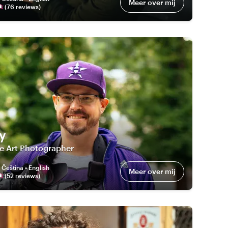
Meer over mij
(
76
review
s
)
y
ne Art Photographer
:
Čeština • English
Meer over mij
(
52
review
s
)