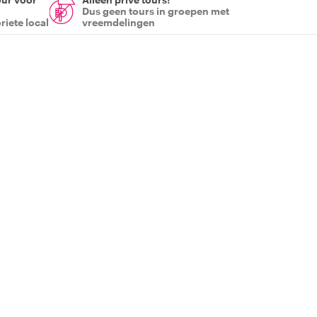
Dus geen tours in groepen met
riete local
vreemdelingen