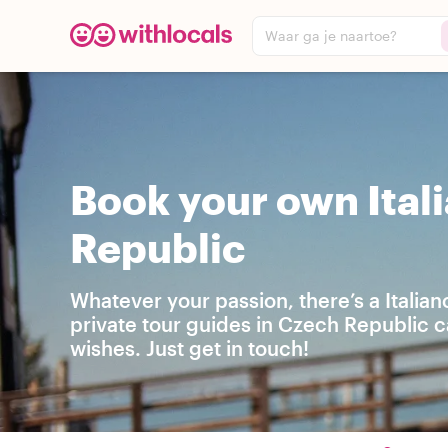
Waar ga je naartoe?
Book your own Ital
Republic
Whatever your passion, there’s a Italia
private tour guides in Czech Republic 
wishes. Just get in touch!