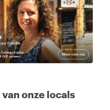
e
ppy Foodie
:
Čeština • English
Meer over mij
(
102
review
s
)
n van onze locals