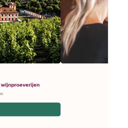
 wijnproeverijen
en