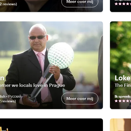
Meer over mij
2
review
s
)
en
Loke
orner we locals love in Prague
The Fi
ish • Русский
Ik spreek
Meer over mij
2
review
s
)