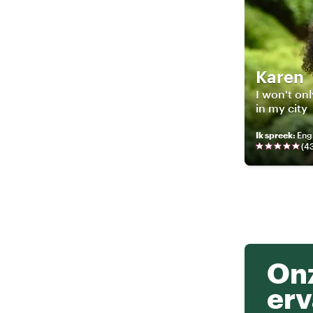
Karen
I won't onl
in my city
Ik spreek
:
Engl
(
4
Onz
erv