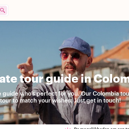
ate tour guide in Colo
e guide who’s perfect for you. Our Colombia tou
our to match your wishes. Just get in touch!
De mogelijkheden om een t