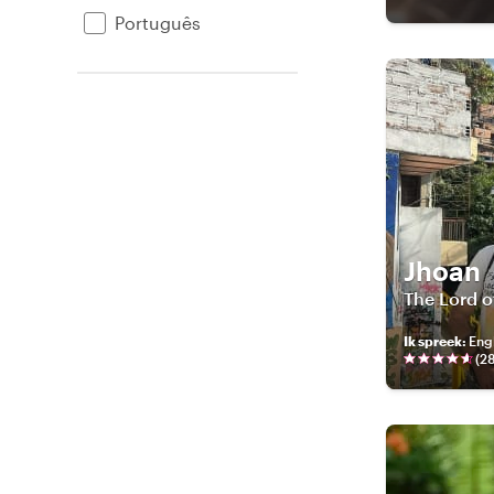
Português
Jhoan
The Lord o
Ik spreek
:
Engl
(
2