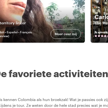
Carl
territory linker
The Wa
ish • Español • Français
Ik spreek
Meer over mij
eview
)
e favoriete activiteite
s kennen Colombia als hun broekzak! Wat je passies ook zijn
 tijdens je tour. Ze weten door de hele stad precies wat je m