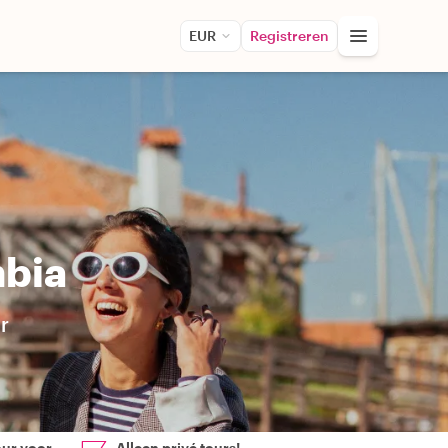
EUR
Registreren
mbia
r
our voor
Alleen privé tours!