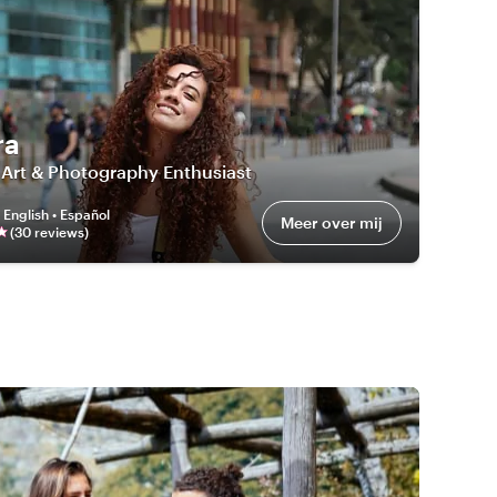
ra
 Art & Photography Enthusiast
:
English • Español
Meer over mij
(
30
review
s
)