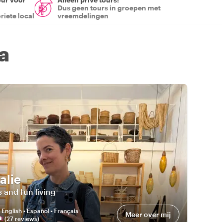
Dus geen tours in groepen met
riete local
vreemdelingen
a
alie
 and fun living
:
English • Español • Français
Meer over mij
(
27
review
s
)