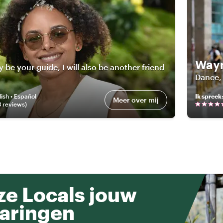
Way
y be your guide, I will also be another friend
Dance,
ish • Español
Ik spreek
Meer over mij
3
review
s
)
e Locals jouw
aringen