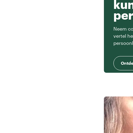
ku
per
Neem con
vertel h
persoonl
Ontde