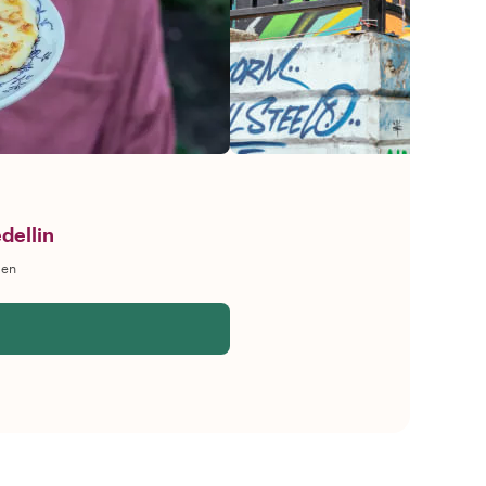
dellin
gen