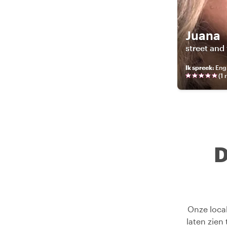
Juana
street and 
Ik spreek
:
Engl
(
1
r
D
Onze local
laten zien