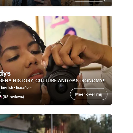
dys
GENA HISTORY, CULTURE AND GASTRONOMY!!
:
English • Español •
s
Meer over mij
(
98
review
s
)