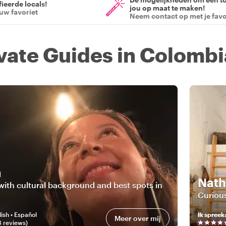
ieerde locals!
jou op maat te maken!
ouw favoriet
Neem contact op met je favo
ivate Guides in Colombi
a
Nath
with cultural background and best spots in
Curious
ish • Español
Ik spreek
Meer over mij
8
review
s
)