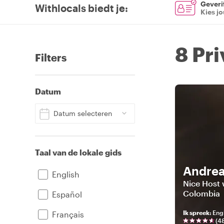
Geverif
Withlocals biedt je
:
Kies j
8 Pr
Filters
Datum
Datum selecteren
Taal van de lokale gids
Andre
English
Nice Host 
Colombia
Español
Ik spreek
:
Engl
Français
(
4