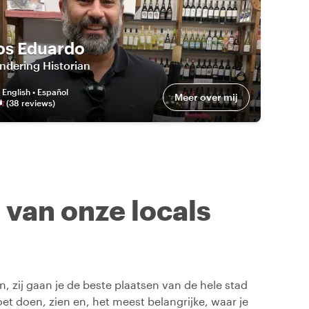
os Eduardo
ndering Historian
:
English • Español
Meer over mij
(
38
review
s
)
n van onze locals
, zij gaan je de beste plaatsen van de hele stad
oet doen, zien en, het meest belangrijke, waar je