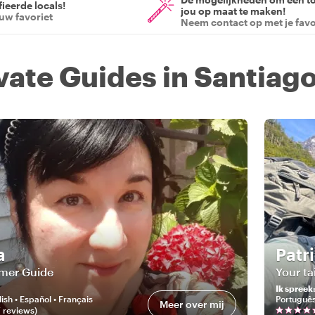
ieerde locals!
jou op maat te maken!
ouw favoriet
Neem contact op met je favo
ivate Guides in Santiag
a
Patr
rmer Guide
Your ta
Ik spreek
ish • Español • Français
Portuguê
Meer over mij
7
review
s
)