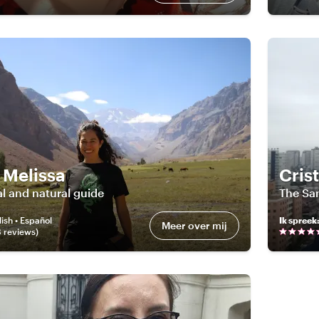
 Melissa
Cris
al and natural guide
The San
ish • Español
Ik spreek
Meer over mij
8
review
s
)