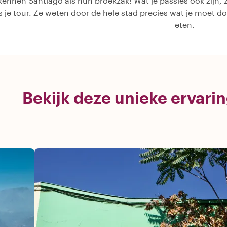
kennen Santiago als hun broekzak! Wat je passies ook zijn, z
ns je tour. Ze weten door de hele stad precies wat je moet d
eten.
Bekijk deze unieke ervari