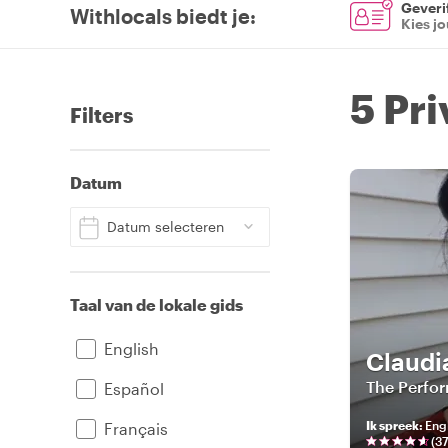
Geverif
Withlocals biedt je
:
Kies j
5 Pr
Filters
Datum
Datum selecteren
Taal van de lokale gids
English
Claudi
The Perfo
Español
Ik spreek
:
Engl
Français
(
3