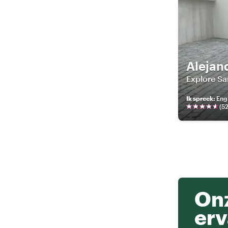
Alejan
Explore Sa
Ik spreek
:
Engl
(
5
Onz
erv