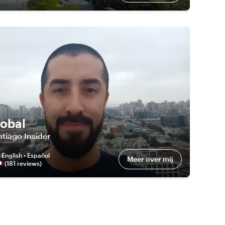
tobal
tiago Insider
:
English • Español
Meer over mij
(
181
review
s
)