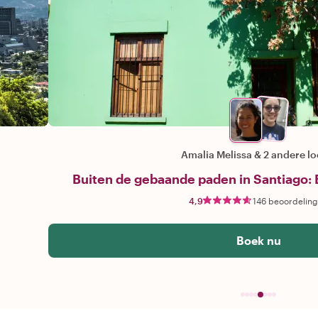
Amalia Melissa
&
2 andere lo
Buiten de gebaande paden in Santiago: B
4,9
146 beoordelin
Boek nu