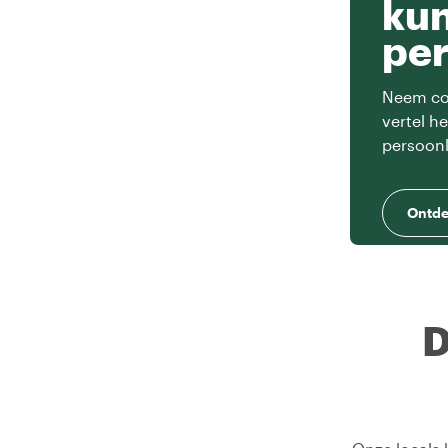
ku
per
Neem con
vertel h
persoonl
Ontde
D