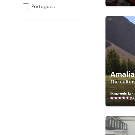
Português
Amalia
The cultur
Ik spreek
:
Engl
(
5