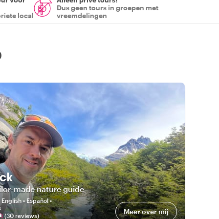
Dus geen tours in groepen met
riete local
vreemdelingen
o
ick
ilor-made nature guide
:
English • Español •
s
Meer over mij
(
30
review
s
)