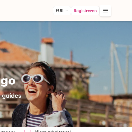
EUR
Registreren
ago
r guides
our voor
Alleen privé tours!