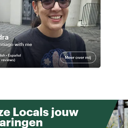
dra
ntiago with me
ish • Español
Meer over mij
2
review
s
)
e Locals jouw
aringen