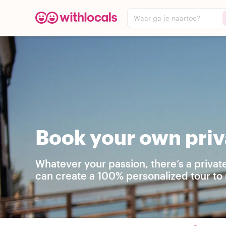
Waar ga je naartoe?
Book your own priv
Whatever your passion, there’s a privat
can create a 100% personalized tour to 