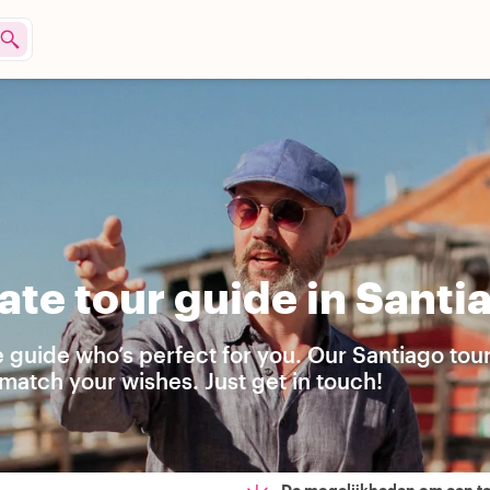
ate tour guide in Santi
e guide who’s perfect for you. Our Santiago tou
match your wishes. Just get in touch!
De mogelijkheden om een t