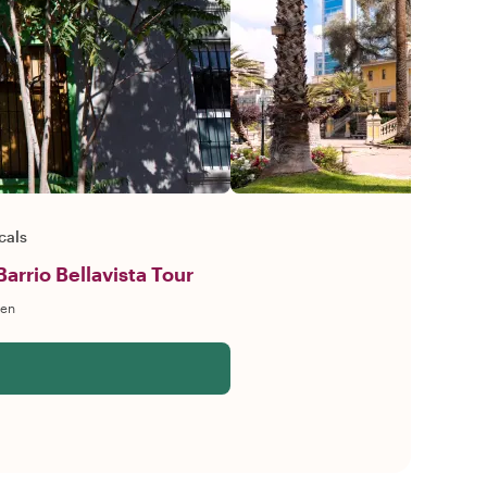
cals
arrio Bellavista Tour
gen