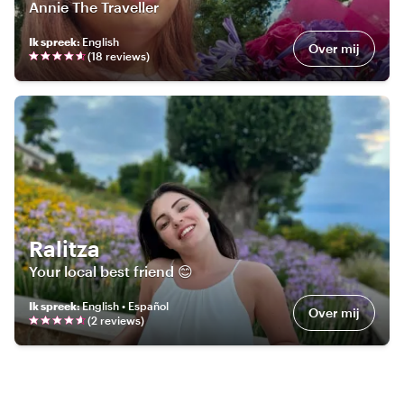
Annie The Traveller
Ik spreek
:
English
Over mij
(
18
review
s
)
Ralitza
Your local best friend 😊
Ik spreek
:
English • Español
Over mij
(
2
review
s
)