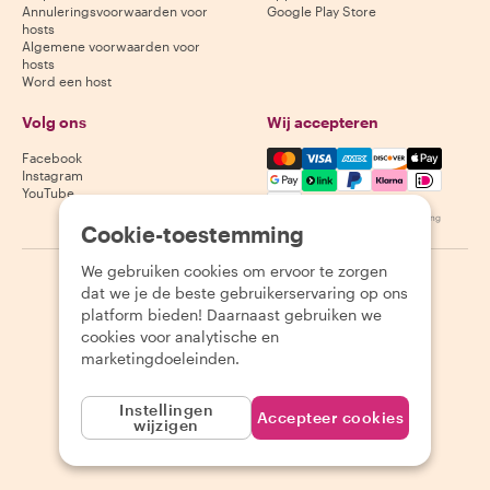
Annuleringsvoorwaarden voor
Google Play Store
hosts
Algemene voorwaarden voor
hosts
Word een host
Volg ons
Wij accepteren
Mastercard, Visa, Amex, Di
Facebook
Instagram
YouTube
Beschikbaarheid varieert per bestemming
Cookie-toestemming
We gebruiken cookies om ervoor te zorgen
©
2026
Withlocals.com
|
Privacybeleid
|
Cookies
|
Sitemap
dat we je de beste gebruikerservaring op ons
platform bieden! Daarnaast gebruiken we
cookies voor analytische en
marketingdoeleinden.
Instellingen
Accepteer cookies
wijzigen