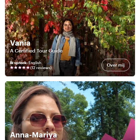
Vania
A Certified Tour Guide
Ik spreek
:
English
Over mij
(
12
review
s
)
Anna-Mariya