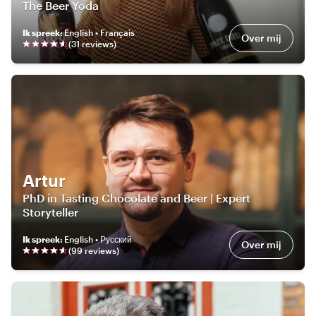
The Beer Yoda
Ik spreek
:
English • Français
Over mij
(
31
review
s
)
Artur
PhD in Tasting Chocolate and Beer | Expert
Storyteller
Ik spreek
:
English • Русский
Over mij
(
99
review
s
)