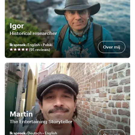
Igor
Historical researcher
Ik spreek
:
English • Polski
Over mij
(
91
review
s
)
Martin
The Entertaining Storyteller
Ik spreek
:
Deutsch • English