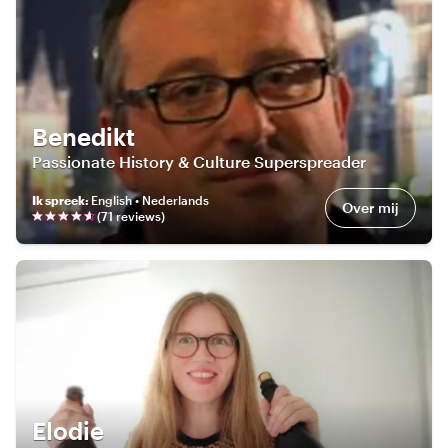
Benedikt
Passionate History & Culture Superspreader
Ik spreek
:
English • Nederlands
Over mij
(
71
review
s
)
Elodie