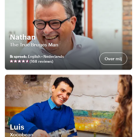
Nathan
The True Bruges Man
Ik spreek
:
English • Nederlands
Over mij
(
168
review
s
)
Luis
Xocobean