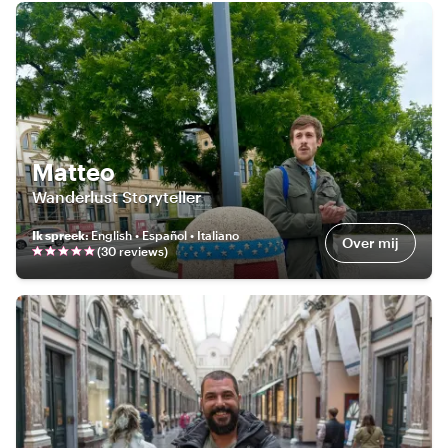
Matteo
Wanderlust Storyteller
Ik spreek
:
English • Español • Italiano
Over mij
(
30
review
s
)