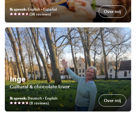
Ik spreek
:
English • Español
Over mij
(
38
review
s
)
Inge
Cultural & chocolate lover
Ik spreek
:
Deutsch • English
Over mij
(
8
review
s
)