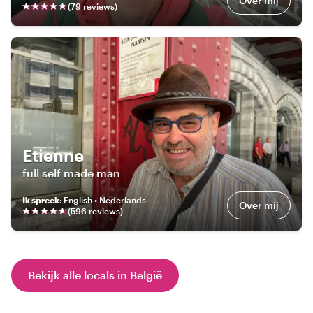
Over mij
(
79
review
s
)
Etienne
full self made man
Ik spreek
:
English • Nederlands
Over mij
(
596
review
s
)
Bekijk alle locals in België