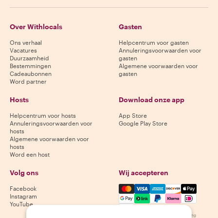
Over Withlocals
Gasten
Ons verhaal
Helpcentrum voor gasten
Vacatures
Annuleringsvoorwaarden voor
Duurzaamheid
gasten
Bestemmingen
Algemene voorwaarden voor
Cadeaubonnen
gasten
Word partner
Hosts
Download onze app
Helpcentrum voor hosts
App Store
Annuleringsvoorwaarden voor
Google Play Store
hosts
Algemene voorwaarden voor
hosts
Word een host
Volg ons
Wij accepteren
Mastercard, Visa, Amex, Di
Facebook
Instagram
YouTube
Beschikbaarheid varieert per bestemming