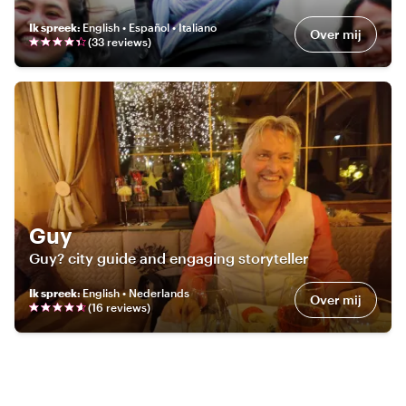
Ik spreek
:
English • Español • Italiano
Over mij
(
33
review
s
)
Guy
Guy? city guide and engaging storyteller
Ik spreek
:
English • Nederlands
Over mij
(
16
review
s
)