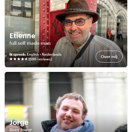
Etienne
full self made man
Ik spreek
:
English • Nederlands
Over mij
(
596
review
s
)
Jorge
Beer lover