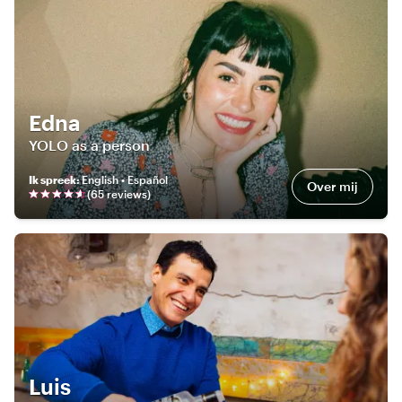
Edna
YOLO as a person
Ik spreek
:
English • Español
Over mij
(
65
review
s
)
Luis