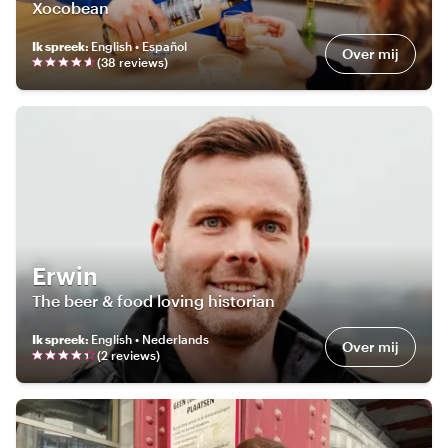
Xocobean
Ik spreek
:
English • Español
Over mij
(
38
review
s
)
Erwin
The beer & food loving historian
Ik spreek
:
English • Nederlands
Over mij
(
2
review
s
)