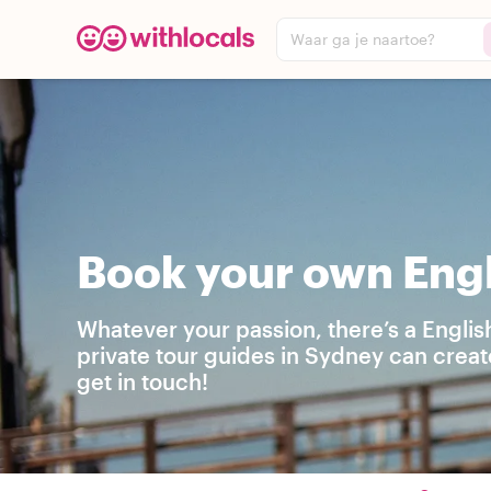
Waar ga je naartoe?
Book your own Engl
Whatever your passion, there’s a Englis
private tour guides in Sydney can creat
get in touch!