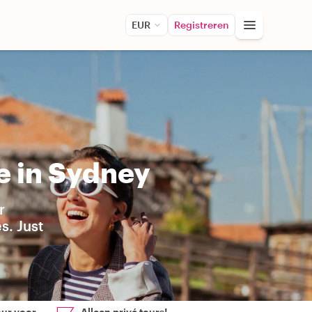
EUR
Registreren
e in Sydney
r
s. Just
our voor
Alleen privé tours!