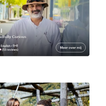
l
dfully Curious
:
English • हिन्दी
Meer over mij
(
13
review
s
)