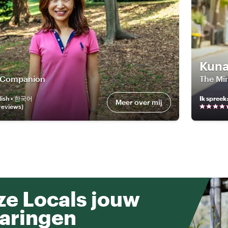
Kuna
l Companion
The Min
lish • 한국어
Ik spreek
Meer over mij
review
s
)
e Locals jouw
aringen