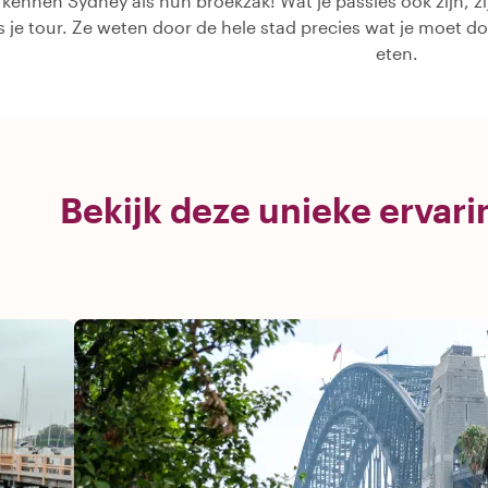
 kennen Sydney als hun broekzak! Wat je passies ook zijn, zi
ns je tour. Ze weten door de hele stad precies wat je moet d
eten.
Bekijk deze unieke ervar