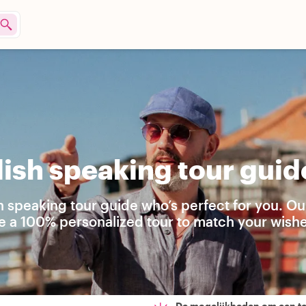
ish speaking tour guid
h speaking tour guide who’s perfect for you. Ou
e a 100% personalized tour to match your wishe
De mogelijkheden om een t