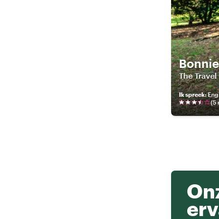
Bonnie
The Trave
Ik spreek
:
Eng
(
5
Onz
erv