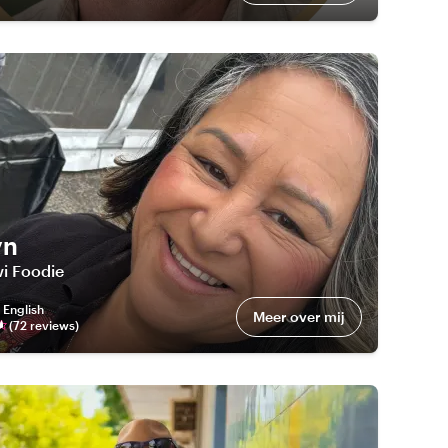
yn
i Foodie
:
English
Meer over mij
(
72
review
s
)