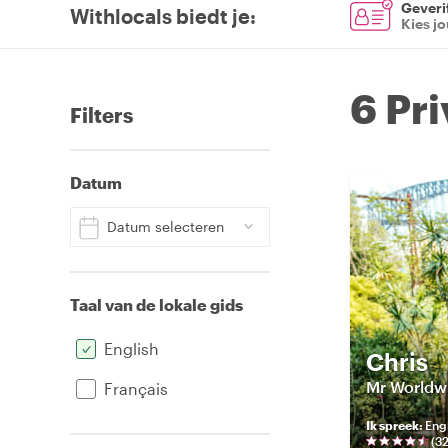
Geverif
Withlocals biedt je
:
Kies j
6 Pr
Filters
Datum
Datum selecteren
Taal van de lokale gids
English
Chris
Mr Worldwi
Français
Ik spreek
:
Eng
(
3