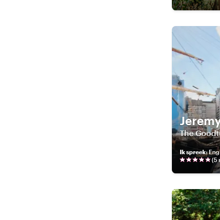
Jerem
The Goodt
Ik spreek
:
Engl
(
5