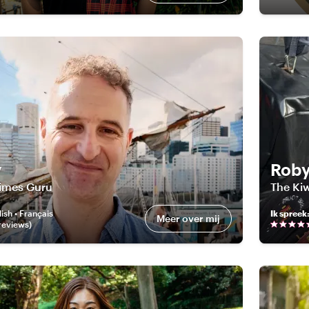
y
Rob
imes Guru
The Kiw
ish • Français
Ik spreek
Meer over mij
review
s
)