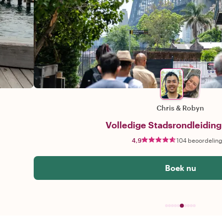
Chris
&
Robyn
Volledige Stadsrondleidin
4,9
104 beoordelin
Boek nu