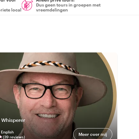
Dus geen tours in groepen met
riete local
vreemdelingen
e Whisperer
:
English
Meer over mij
(
39
review
s
)