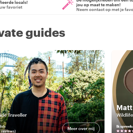
ieerde locals!
jou op maat te maken!
ouw favoriet
Neem contact op met je favo
ivate guides
Matt
de Traveller
Wildlif
lish
Ik spreek
Meer over mij
2
review
s
)