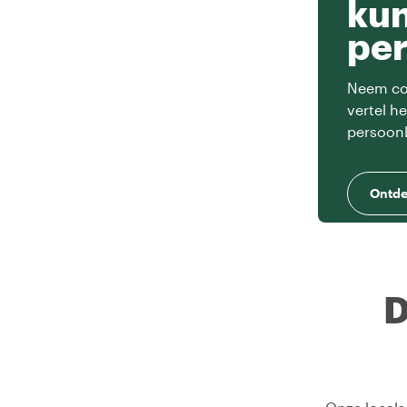
ku
per
Neem con
vertel h
persoonl
Ontde
D