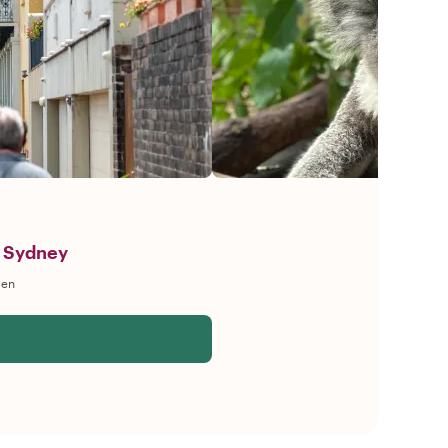
g Sydney
gen