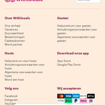
Over Withlocals
Gasten
Ons verhaal
Helpcentrum voor gasten
Vacatures
Annuleringsvoorwaarden voor
Duurzaamheid
gasten
Bestemmingen
Algemene voorwaarden voor
Cadeaubonnen
gasten
Word partner
Hosts
Download onze app
Helpcentrum voor hosts
App Store
Annuleringsvoorwaarden voor
Google Play Store
hosts
Algemene voorwaarden voor
hosts
Word een host
Volg ons
Wij accepteren
Mastercard, Visa, Amex, Di
Facebook
Instagram
YouTube