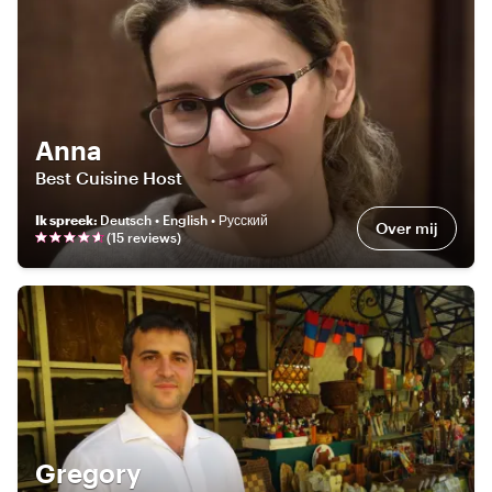
Anna
Best Cuisine Host
Ik spreek
:
Deutsch • English • Русский
Over mij
(
15
review
s
)
Gregory