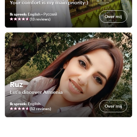
Your comfort is my main priority:)
Ik spreek
:
English • Русский
Over mij
(
13
review
s
)
Ruz
Let's discover Armenia
Ik spreek
:
English
Over mij
(
52
review
s
)