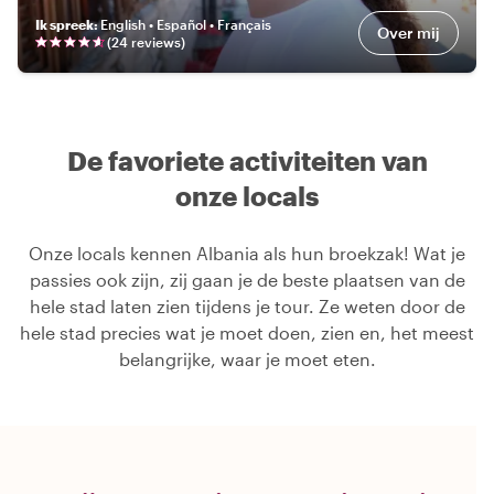
Ik spreek
:
English • Español • Français
Over mij
(
24
review
s
)
De favoriete activiteiten van
onze locals
Onze locals kennen Albania als hun broekzak! Wat je
passies ook zijn, zij gaan je de beste plaatsen van de
hele stad laten zien tijdens je tour. Ze weten door de
hele stad precies wat je moet doen, zien en, het meest
belangrijke, waar je moet eten.