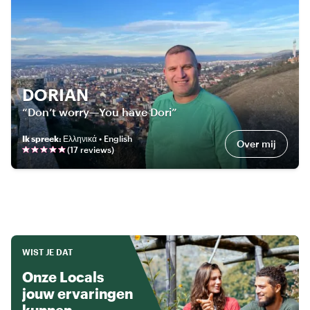
DORIAN
“Don’t worry—You have Dori”
Ik spreek
:
Ελληνικά • English
Over mij
(
17
review
s
)
WIST JE DAT
Onze Locals
jouw ervaringen