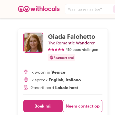
Waar ga je naartoe?
Giada Falchetto
The Romantic Wanderer
419 beoordelingen
Reageert snel
Ik woon in
Venice
Ik spreek
English, Italiano
Geverifieerd
Lokale host
Boek mij
Neem contact op