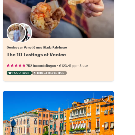
9 andere locals beschikbaar
Geniet van Venetië met Giada Falchetto
The 10 Tastings of Venice
•
•
752 beoordelingen
€123.41
pp
3 uur
FOOD TOUR
DIRECT BEVESTIGD