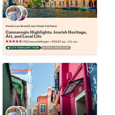
14 andere locals beschikbaar
Geniet van Venetië met Giada Falchetto
Cannaregio Highlights: Jewish Heritage,
Art, and Local Life
•
•
1762 beoordelingen
€94.67
pp
2.5 uur
CITY HIGHLIGHT TOUR
DIRECT BEVESTIGD