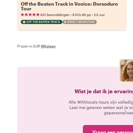
Off the Beaten Track in Venice: Dorsoduro
Tour
•
•
431 beoordelingen
€103.49
pp
2.5 uur
OFF THE BEATEN TRACK
DIRECT BEVESTIGD
Prijzen in EUR
·
Wijzigen
Wist je dat ik je ervar
Alle Withlocals-tours zijn volle
Laat me gewoon weten wat je voo
gepersonalisee
Vraag een persoo