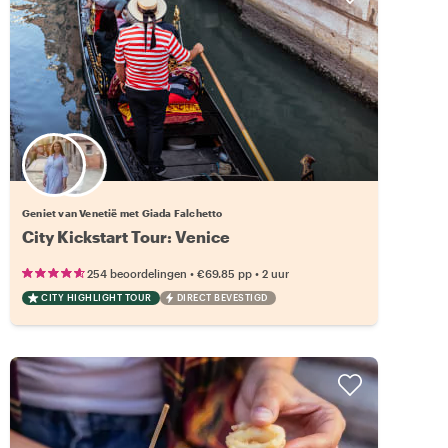
21 andere locals beschikbaar
Geniet van Venetië met Giada Falchetto
City Kickstart Tour: Venice
•
•
254 beoordelingen
€69.85
pp
2 uur
CITY HIGHLIGHT TOUR
DIRECT BEVESTIGD