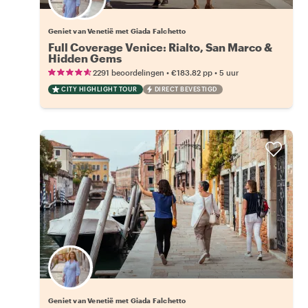
21 andere locals beschikbaar
Geniet van Venetië met Giada Falchetto
Full Coverage Venice: Rialto, San Marco &
Hidden Gems
•
•
2291 beoordelingen
€183.82
pp
5 uur
CITY HIGHLIGHT TOUR
DIRECT BEVESTIGD
17 andere locals beschikbaar
Geniet van Venetië met Giada Falchetto