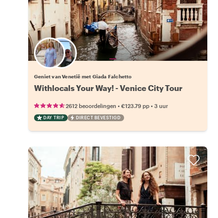
24 andere locals beschikbaar
Geniet van Venetië met Giada Falchetto
Withlocals Your Way! - Venice City Tour
•
•
2612 beoordelingen
€123.79
pp
3 uur
DAY TRIP
DIRECT BEVESTIGD