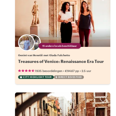
15 andere locals beschikbaar
Geniet van Venetië met Giada Falchetto
Treasures of Venice: Renaissance Era Tour
•
•
1935 beoordelingen
€94.67
pp
2.5 uur
CITY HIGHLIGHT TOUR
DIRECT BEVESTIGD