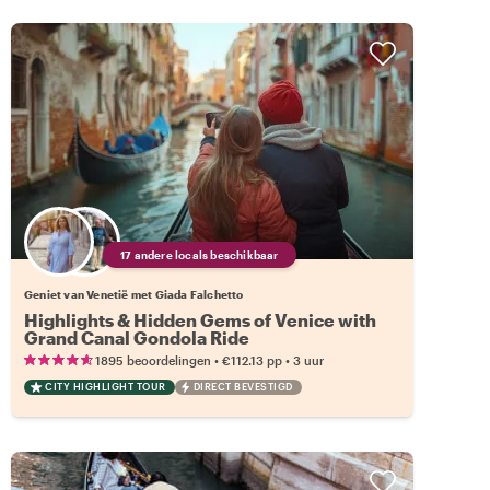
17 andere locals beschikbaar
Geniet van Venetië met Giada Falchetto
Highlights & Hidden Gems of Venice with
Grand Canal Gondola Ride
•
•
1895 beoordelingen
€112.13
pp
3 uur
CITY HIGHLIGHT TOUR
DIRECT BEVESTIGD