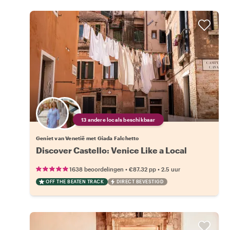
13 andere locals beschikbaar
Geniet van Venetië met Giada Falchetto
Discover Castello: Venice Like a Local
•
•
1638 beoordelingen
€87.32
pp
2.5 uur
OFF THE BEATEN TRACK
DIRECT BEVESTIGD