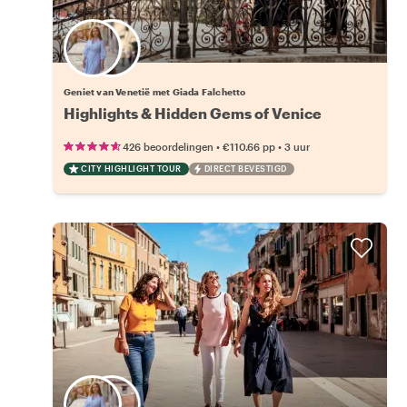
26 andere locals beschikbaar
Geniet van Venetië met Giada Falchetto
Highlights & Hidden Gems of Venice
•
•
426 beoordelingen
€110.66
pp
3 uur
CITY HIGHLIGHT TOUR
DIRECT BEVESTIGD