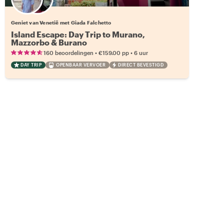
19 andere locals beschikbaar
Geniet van Venetië met Giada Falchetto
Island Escape: Day Trip to Murano,
Mazzorbo & Burano
•
•
160 beoordelingen
€159.00
pp
6 uur
DAY TRIP
OPENBAAR VERVOER
DIRECT BEVESTIGD