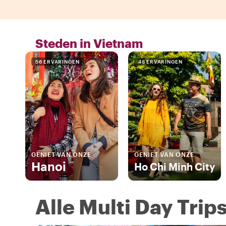
Steden in Vietnam
56 ERVARINGEN
48 ERVARINGEN
GENIET VAN ONZE
GENIET VAN ONZE
Hanoi
Ho Chi Minh City
Alle Multi Day Trip