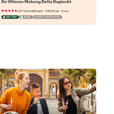
De Ultieme Mekong Delta Dagtocht
•
•
527 beoordelingen
€96.16
pp
9 uur
DAY TRIP
BOAT
DIRECT BEVESTIGD