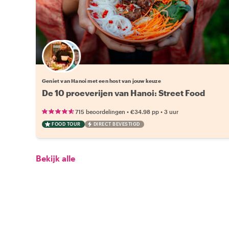
Kies jouw favoriete local
Geniet van Hanoi met een host van jouw keuze
De 10 proeverijen van Hanoi: Street Food
•
•
715 beoordelingen
€34.98
pp
3 uur
FOOD TOUR
DIRECT BEVESTIGD
Bekijk alle