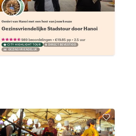
Kies jouw favoriete local
Geniet van Hanoi met een host van jouw keuze
Gezinsvriendelijke Stadstour door Hanoi
•
•
989 beoordelingen
€19.85
pp
2.5 uur
CITY HIGHLIGHT TOUR
DIRECT BEVESTIGD
GEZINSVRIENDELIJK