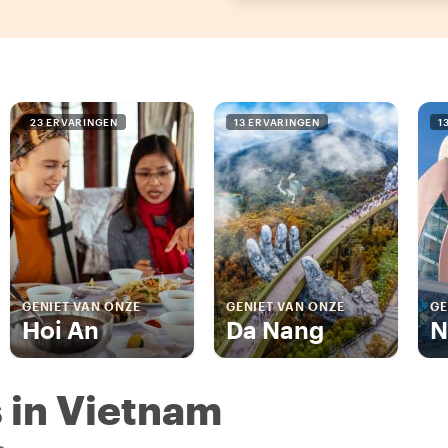
23 ERVARINGEN
13 ERVARINGEN
1
GENIET VAN ONZE
GENIET VAN ONZE
GE
Hoi An
Da Nang
N
s in Vietnam