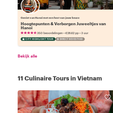
Kies jouw favoriete local
Geniet van Hanoi met een host van jouw keuze
Hoogtepunten & Verborgen Juweeltjes van
Hanoi
•
•
350 beoordelingen
€28.62
pp
3 uur
CITY HIGHLIGHT TOUR
DIRECT BEVESTIGD
Bekijk alle
11 Culinaire Tours in Vietnam