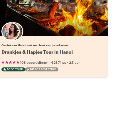
Kies jouw favoriete local
Geniet van Hanoi met een host van jouw keuze
Drankjes & Hapjes Tour in Hanoi
•
•
108 beoordelingen
€25.74
pp
2.5 uur
FOOD TOUR
DIRECT BEVESTIGD