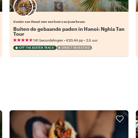
Kies jouw favoriete local
Geniet van Hanoi met een host van jouw keuze
Buiten de gebaande paden in Hanoi: Nghia Tan
Tour
•
•
141 beoordelingen
€20.44
pp
2.5 uur
OFF THE BEATEN TRACK
DIRECT BEVESTIGD