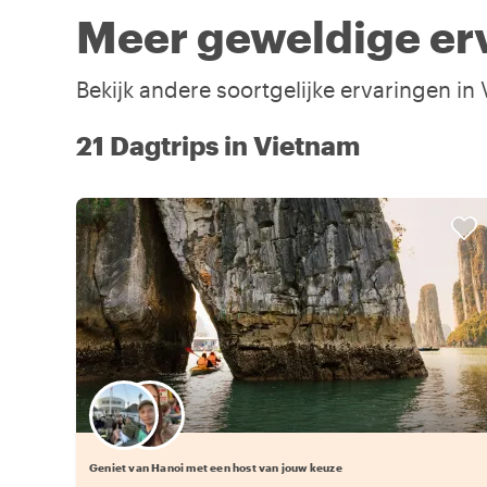
Meer geweldige er
Bekijk andere soortgelijke ervaringen in
21 Dagtrips in Vietnam
Kies jouw favoriete local
Geniet van Hanoi met een host van jouw keuze