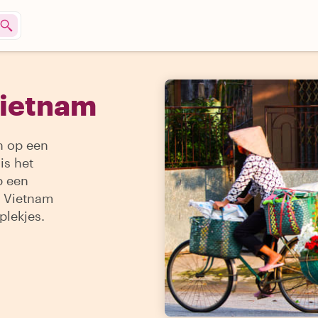
Vietnam
n op een
is het
p een
n Vietnam
plekjes.