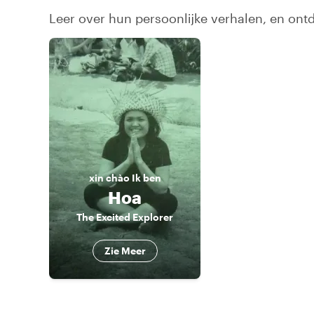
Leer over hun persoonlijke verhalen, en on
xin chào
Ik ben
Hoa
The Excited Explorer
Zie Meer