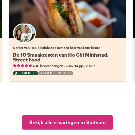
Kies jouw favoriete local
Geniet van Ho Chi Minh Stad met een host van jouw keuze
De 10 Smaaktesten van Ho Chi Minhstad:
Street Food
•
•
406 beoordelingen
€46.94
pp
3 uur
FOOD TOUR
DIRECT BEVESTIGD
Bekijk alle ervaringen in Vietnam