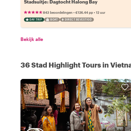
Stadsuitje: Dagtocht Halong Bay
•
•
843 beoordelingen
€126.44
pp
12 uur
DAY TRIP
BOAT
DIRECT BEVESTIGD
Bekijk alle
36 Stad Highlight Tours in Viet