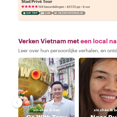
Stad Privé Tour
•
•
159 beoordelingen
€57.72
pp
6 uur
DAY TRIP
CAR
GEZINSVRIENDELIJK
Verken Vietnam met
een local na
Leer over hun persoonlijke verhalen, en on
xin chào
Ik ben
xin chào
Ik b