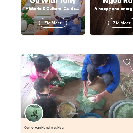
Go With Tony
Ngoc Ru
Historic & Cultural Guide, Storyteller
Zie Meer
Zie Meer
Geniet van Hanoi met Hoa