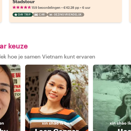
Stadstour
•
•
159 beoordelingen
€42.28
pp
6 uur
DAY TRIP
CAR
GEZINSVRIENDELIJK
ar keuze
tdek hoe je samen Vietnam kunt ervaren
en
xin chào
Ik ben
xin chào
I