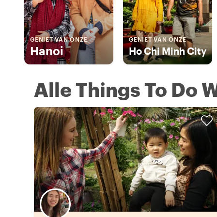
GENIET VAN ONZE
GENIET VAN ONZE
Hanoi
Ho Chi Minh City
Alle Things To Do W