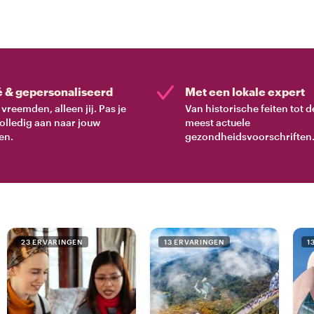
é & gepersonaliseerd
Met een lokale expert
vreemden, alleen jij. Pas je
Van historische feiten tot d
volledig aan naar jouw
meest actuele
en.
gezondheidsvoorschriften
23 ERVARINGEN
13 ERVARINGEN
1