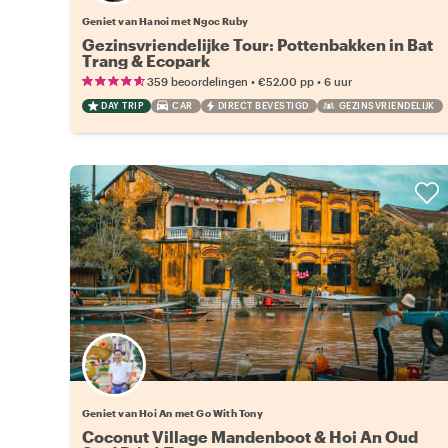
Geniet van Hanoi met Ngoc Ruby
Gezinsvriendelijke Tour: Pottenbakken in Bat
Trang & Ecopark
•
•
359 beoordelingen
€52.00
pp
6 uur
DAY TRIP
CAR
DIRECT BEVESTIGD
GEZINSVRIENDELIJK
Geniet van Hoi An met Go With Tony
Coconut Village Mandenboot & Hoi An Oud