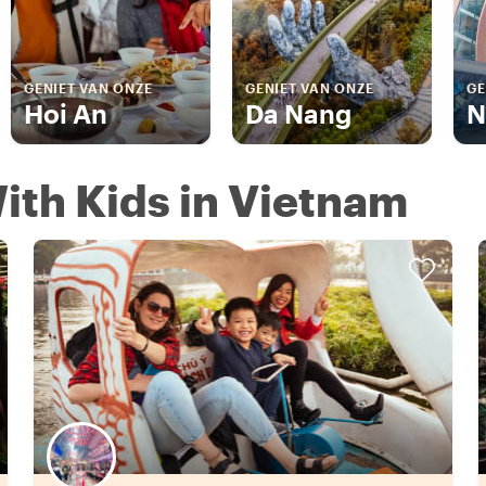
GENIET VAN ONZE
GENIET VAN ONZE
GE
Hoi An
Da Nang
N
ith Kids in Vietnam