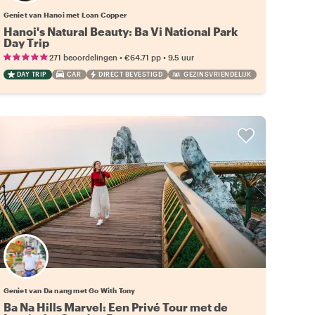
Geniet van Hanoi met Loan Copper
Hanoi's Natural Beauty: Ba Vi National Park
Day Trip
•
•
271 beoordelingen
€64.71
pp
9.5 uur
DAY TRIP
CAR
DIRECT BEVESTIGD
GEZINSVRIENDELIJK
Geniet van Da nang met Go With Tony
Ba Na Hills Marvel: Een Privé Tour met de