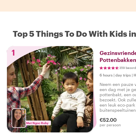
Top 5 Things To Do With Kids i
1
Gezinsvriende
Pottenbakken 
Ecopark
359 beoord
6 hours
|
day trips
|
H
Neem een pauze v
een dag met je gez
pottenbakt, een o
bezoekt. Ook zulle
een leuk eco-park
buitenspeeltuinen.
toch? Doe mee!
€52.00
Met Ngoc Ruby
per persoon