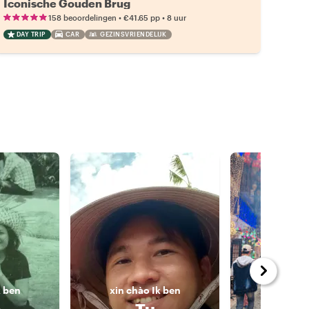
Iconische Gouden Brug
•
•
158 beoordelingen
€41.65
pp
8 uur
DAY TRIP
CAR
GEZINSVRIENDELIJK
k ben
xin chào
Ik ben
xin chà