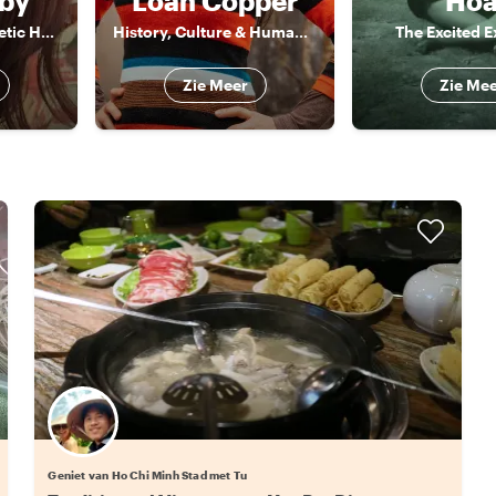
by
Loan Copper
Ho
A happy and energetic Hanoian
History, Culture & Human Stories of Vietnam
The Excited E
Zie Meer
Zie Me
Geniet van Ho Chi Minh Stad met Tu