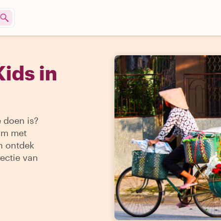
ids in
e doen is?
nam met
en ontdek
ectie van