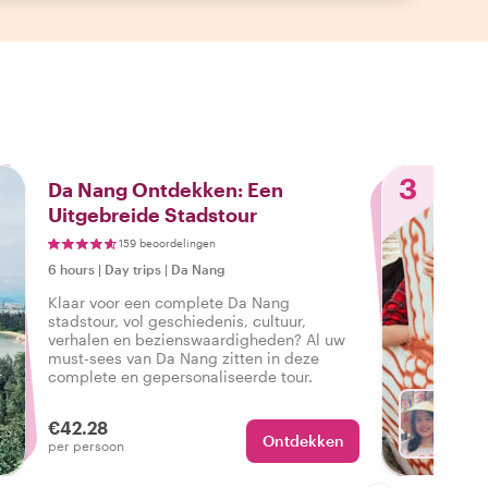
3
Da Nang Ontdekken: Een
Uitgebreide Stadstour
159 beoordelingen
6 hours
|
Day trips
|
Da Nang
Klaar voor een complete Da Nang
stadstour, vol geschiedenis, cultuur,
verhalen en bezienswaardigheden? Al uw
must-sees van Da Nang zitten in deze
complete en gepersonaliseerde tour.
€42.28
Ontdekken
Met H
per persoon