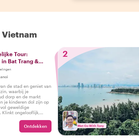
n Vietnam
2
lijke Tour:
in Bat Trang &
elingen
anoi
an de stad en geniet van
in, waarbij je
ud dorp en de markt
n je kinderen dol zijn op
 vol geweldige
 Klinkt ongelooflijk,
Ontdekken
Met Go With Tony