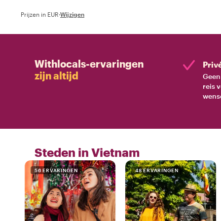
Prijzen in EUR
·
Wijzigen
Withlocals-ervaringen
Priv
zijn altijd
Geen 
reis 
wens
Steden in Vietnam
56 ERVARINGEN
48 ERVARINGEN