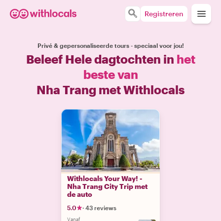
Registreren
Privé & gepersonaliseerde tours - speciaal voor jou!
Beleef Hele dagtochten in
het
beste van
Nha Trang met Withlocals
Withlocals Your Way! -
Nha Trang City Trip met
de auto
5.0
·
43 reviews
Vanaf