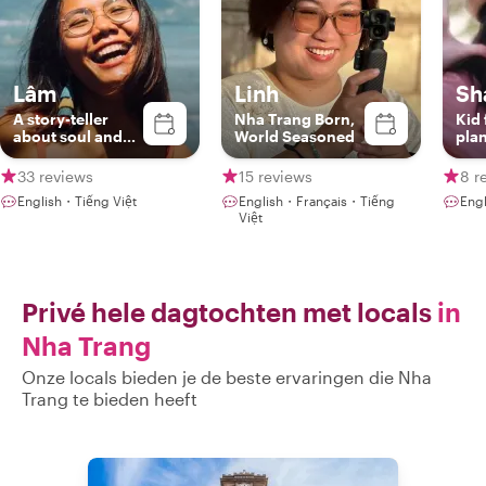
Lâm
Linh
Sh
A story-teller
Nha Trang Born,
Kid 
about soul and
World Seasoned
plan
soil of Nha Trang
33 reviews
15 reviews
8 r
English・Tiếng Việt
English・Français・Tiếng
Eng
Việt
Privé hele dagtochten met locals
in
Nha Trang
Onze locals bieden je de beste ervaringen die Nha
Trang te bieden heeft