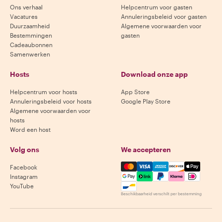
Ons verhaal
Helpcentrum voor gasten
Vacatures
Annuleringsbeleid voor gasten
Duurzaamheid
Algemene voorwaarden voor
Bestemmingen
gasten
Cadeaubonnen
Samenwerken
Hosts
Download onze app
Helpcentrum voor hosts
App Store
Annuleringsbeleid voor hosts
Google Play Store
Algemene voorwaarden voor
hosts
Word een host
Volg ons
We accepteren
Mastercard, Visa, Amex, Di
Facebook
Instagram
YouTube
Beschikbaarheid verschilt per bestemming