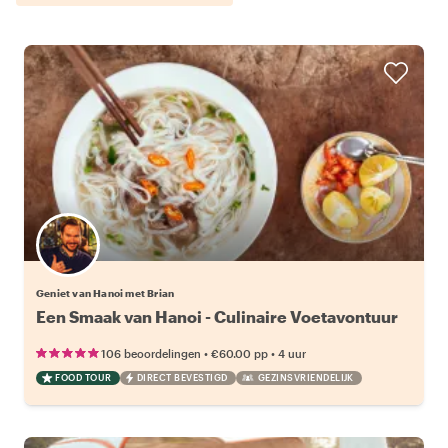
Geniet van Hanoi met Brian
Een Smaak van Hanoi - Culinaire Voetavontuur
•
•
106 beoordelingen
€60.00
pp
4 uur
FOOD TOUR
DIRECT BEVESTIGD
GEZINSVRIENDELIJK