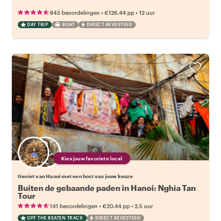
•
•
843 beoordelingen
€126.44
pp
12 uur
DAY TRIP
BOAT
DIRECT BEVESTIGD
Kies jouw favoriete local
Geniet van Hanoi met een host van jouw keuze
Buiten de gebaande paden in Hanoi: Nghia Tan
Tour
•
•
141 beoordelingen
€20.44
pp
2.5 uur
OFF THE BEATEN TRACK
DIRECT BEVESTIGD