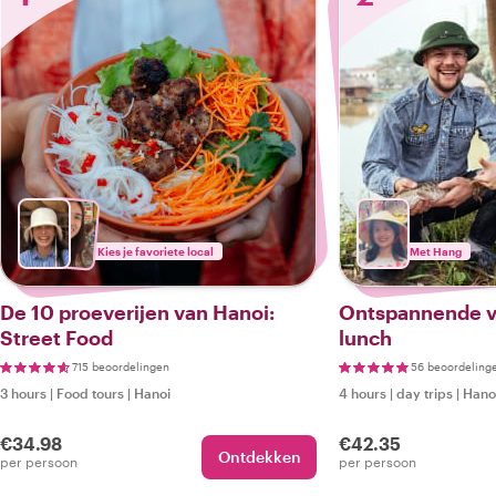
Kies je favoriete local
Met Hang
De 10 proeverijen van Hanoi:
Ontspannende v
Street Food
lunch
715 beoordelingen
56 beoordeling
3 hours
|
Food tours
|
Hanoi
4 hours
|
day trips
|
Hano
€34.98
€42.35
Ontdekken
per persoon
per persoon