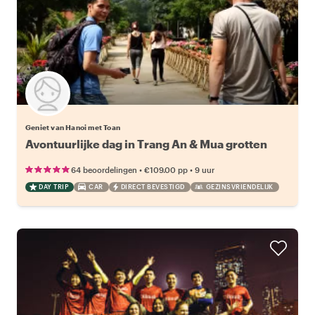
Geniet van Hanoi met Toan
Avontuurlijke dag in Trang An & Mua grotten
•
•
64 beoordelingen
€109.00
pp
9 uur
DAY TRIP
CAR
DIRECT BEVESTIGD
GEZINSVRIENDELIJK