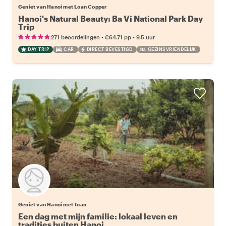
Geniet van Hanoi met Loan Copper
Hanoi's Natural Beauty: Ba Vi National Park Day
Trip
•
•
271 beoordelingen
€64.71
pp
9.5 uur
DAY TRIP
CAR
DIRECT BEVESTIGD
GEZINSVRIENDELIJK
Geniet van Hanoi met Toan
Een dag met mijn familie: lokaal leven en
tradities buiten Hanoi