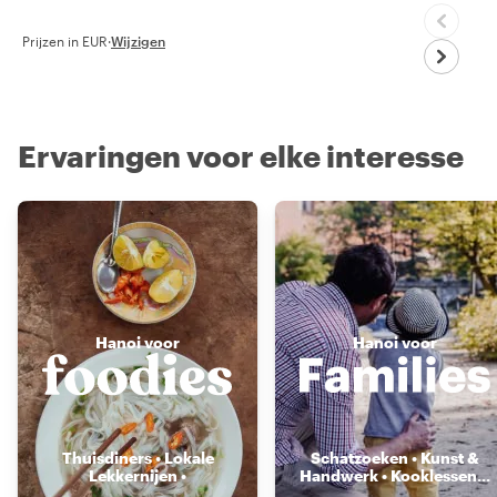
Prijzen in EUR
·
Wijzigen
Ervaringen voor elke interesse
Hanoi voor
Hanoi voor
Thuisdiners • Lokale
Schatzoeken • Kunst &
Lekkernijen •
Handwerk • Kooklessen
...
Voedselmarkten
...