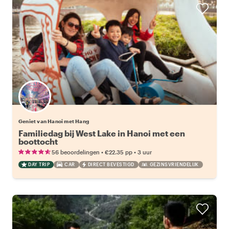
Geniet van Hanoi met Hang
Familiedag bij West Lake in Hanoi met een
boottocht
•
•
56 beoordelingen
€22.35
pp
3 uur
DAY TRIP
CAR
DIRECT BEVESTIGD
GEZINSVRIENDELIJK