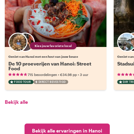
Kies jouw favoriete local
Geniet van Hanoi met een host van jouw keuze
Geniet van
De 10 proeverijen van Hanoi: Street
Stadsu
Food
•
•
715 beoordelingen
€34.98
pp
3 uur
FOOD TOUR
DIRECT BEVESTIGD
DAY TRI
Bekijk alle
Bekijk alle ervaringen in Hanoi