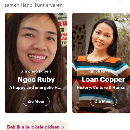
samen Hanoi kunt ervaren
xin chào
Ik ben
xin chào
Ik ben
Ngoc Ruby
Loan Copper
A happy and energetic Hanoian
History, Culture & Human Stories of Vietnam
Zie Meer
Zie Meer
Bekijk alle lokale gidsen