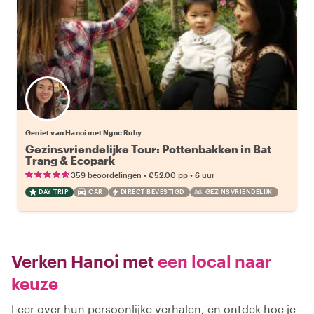
Geniet van Hanoi met Ngoc Ruby
Gezinsvriendelijke Tour: Pottenbakken in Bat
Trang & Ecopark
•
•
359 beoordelingen
€52.00
pp
6 uur
DAY TRIP
CAR
DIRECT BEVESTIGD
GEZINSVRIENDELIJK
Verken Hanoi met
een local naar
keuze
Leer over hun persoonlijke verhalen, en ontdek hoe je