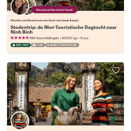
Kies jouw favoriete local
Geniet van Hanoi met een host van jouw keuze
Stedentrip: de Niet-Toeristische Dagtocht naar
Ninh Binh
•
•
993 beoordelingen
€87.07
pp
9 uur
DAY TRIP
CAR
DIRECT BEVESTIGD