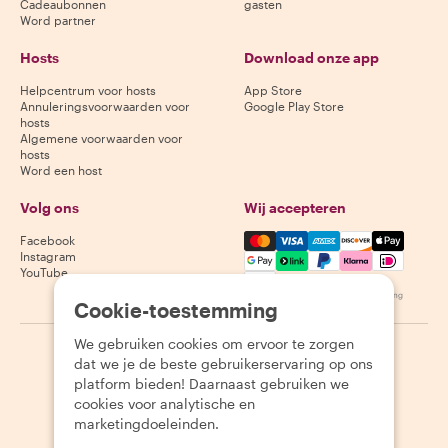
Cadeaubonnen
gasten
Word partner
Hosts
Download onze app
Helpcentrum voor hosts
App Store
Annuleringsvoorwaarden voor
Google Play Store
hosts
Algemene voorwaarden voor
hosts
Word een host
Volg ons
Wij accepteren
Mastercard, Visa, Amex, Di
Facebook
Instagram
YouTube
Beschikbaarheid varieert per bestemming
Cookie-toestemming
We gebruiken cookies om ervoor te zorgen
©
2026
Withlocals.com
|
Privacybeleid
|
Cookies
|
Sitemap
dat we je de beste gebruikerservaring op ons
platform bieden! Daarnaast gebruiken we
cookies voor analytische en
marketingdoeleinden.