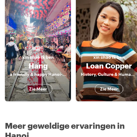
xin chào
Ik ben
xin chào
Ik ben
Hang
Loan Copper
a friendly & happy Hanoi-an
History, Culture & Human Stories of Vietnam
Zie Meer
Zie Meer
Meer geweldige ervaringen in
Hanoi