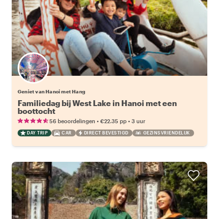
Geniet van Hanoi met Hang
Familiedag bij West Lake in Hanoi met een
boottocht
•
•
56 beoordelingen
€22.35
pp
3 uur
DAY TRIP
CAR
DIRECT BEVESTIGD
GEZINSVRIENDELIJK