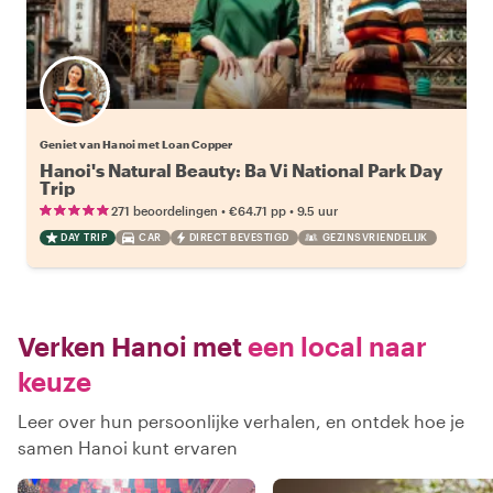
Geniet van Hanoi met Loan Copper
Hanoi's Natural Beauty: Ba Vi National Park Day
Trip
•
•
271 beoordelingen
€64.71
pp
9.5 uur
DAY TRIP
CAR
DIRECT BEVESTIGD
GEZINSVRIENDELIJK
Verken Hanoi met
een local naar
keuze
Leer over hun persoonlijke verhalen, en ontdek hoe je
samen Hanoi kunt ervaren