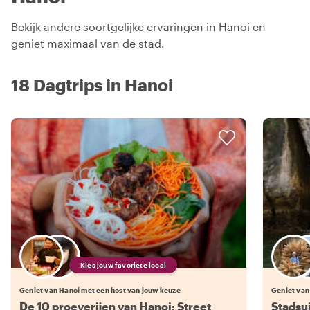
Bekijk andere soortgelijke ervaringen in Hanoi en
geniet maximaal van de stad.
18 Dagtrips in Hanoi
Kies jouw favoriete local
Geniet van Hanoi met een host van jouw keuze
Geniet van
De 10 proeverijen van Hanoi: Street
Stadsu