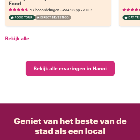
Food
•
•
717 beoordelingen
€34.98
pp
3 uur
FOOD TOUR
DIRECT BEVESTIGD
DAY TRI
Bekijk alle
Bekijk alle ervaringen in Hanoi
Geniet van het beste van de
stad als een local