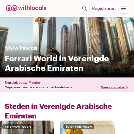
Registreren
Ferrari World in Verenigde
Arabische Emiraten
Ontdek
Jouw Manier
Gepersonaliseerde stadstours met lokale hosts.
Meer informatie
Steden in Verenigde Arabische
Emiraten
46 ERVARINGEN
10 ERVARINGEN