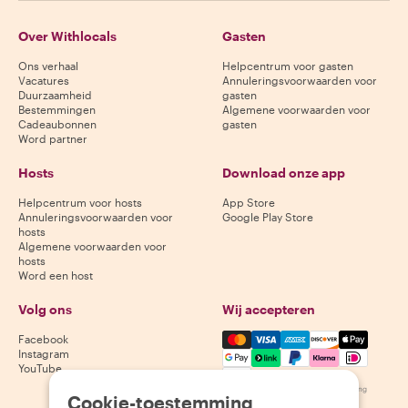
Over Withlocals
Gasten
Ons verhaal
Helpcentrum voor gasten
Vacatures
Annuleringsvoorwaarden voor
Duurzaamheid
gasten
Bestemmingen
Algemene voorwaarden voor
Cadeaubonnen
gasten
Word partner
Hosts
Download onze app
Helpcentrum voor hosts
App Store
Annuleringsvoorwaarden voor
Google Play Store
hosts
Algemene voorwaarden voor
hosts
Word een host
Volg ons
Wij accepteren
Mastercard, Visa, Amex, Di
Facebook
Instagram
YouTube
Beschikbaarheid varieert per bestemming
Cookie-toestemming