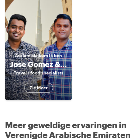
Asalam alaikum
Ik ben
Jose Gomez & Sandy Nat
Travel / food specialists
Zie Meer
Meer geweldige ervaringen in
Verenigde Arabische Emiraten