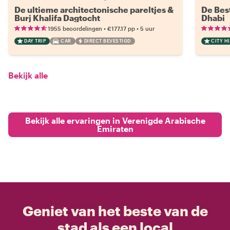
De ultieme architectonische pareltjes &
De Bes
Burj Khalifa Dagtocht
Dhabi
•
•
1955 beoordelingen
€177.17
pp
5 uur
DAY TRIP
CAR
DIRECT BEVESTIGD
CITY H
Bekijk alle
Bekijk alle ervaringen in Verenigde Arabische
Emiraten
Geniet van het beste van de
stad als een local