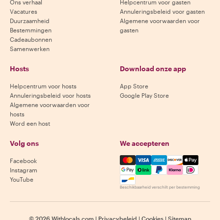
Ons verhaal
Helpcentrum voor gasten
Vacatures
Annuleringsbeleid voor gasten
Duurzaamheid
Algemene voorwaarden voor
Bestemmingen
gasten
Cadeaubonnen
Samenwerken
Hosts
Download onze app
Helpcentrum voor hosts
App Store
Annuleringsbeleid voor hosts
Google Play Store
Algemene voorwaarden voor
hosts
Word een host
Volg ons
We accepteren
Mastercard, Visa, Amex, Di
Facebook
Instagram
YouTube
Beschikbaarheid verschilt per bestemming
©
2026
Withlocals.com
|
Privacybeleid
|
Cookies
|
Sitemap