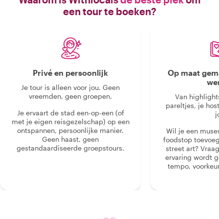
ook nog diverse tips voor ons verdere
een tour te boeken?
verblijf in Dubai. Absoluut een
aanrader en voor ons voor herhaling
vatbaar mochten we de UAE nog eens
bezoeken in de toekomst. "
Privé en persoonlijk
Op maat gema
we
Je tour is alleen voor jou. Geen
vreemden, geen groepen.
Van highlight
pareltjes, je hos
Je ervaart de stad een-op-een (of
j
met je eigen reisgezelschap) op een
ontspannen, persoonlijke manier.
Wil je een muse
Geen haast, geen
foodstop toevoeg
gestandaardiseerde groepstours.
street art? Vraa
ervaring wordt 
tempo, voorkeur