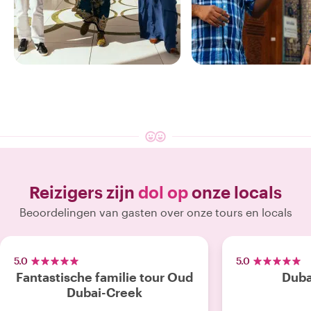
10 ERVARINGEN
46 ERVARINGEN
GENIET VAN ONZE
GENIET VAN ONZE
Abu Dhabi
Dubai
Reizigers zijn
dol op
onze locals
Beoordelingen van gasten over onze tours en locals
5.0
5.0
Fantastische familie tour Oud
Duba
Dubai-Creek