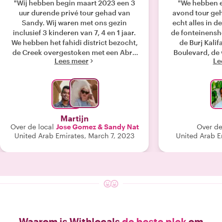
"Wij hebben begin maart 2023 een 3
"We hebben e
uur durende privé tour gehad van
avond tour ge
Sandy. Wij waren met ons gezin
echt alles in d
inclusief 3 kinderen van 7, 4 en 1 jaar.
de fonteinensh
We hebben het fahidi district bezocht,
de Burj Kalif
de Creek overgestoken met een Abra
Boulevard, de 
Lees meer
Le
boot en daarna verschillende souks
Ontzettend vee
bezocht. De kinderen hebben we niet
gespreksstof.
horen mopperen, ook voor hun was
stellen die w
het allemaal erg interessant om te zien
wijzer geword
en te ervaren. Tijdens deze tour
Dubai. B
hebben wij veel informatie gekregen
Martijn
over de verschillende
Over de local
Jose Gomez & Sandy Nat
Over de
bezienswaardigheden, de historie en
United Arab Emirates, March 7, 2023
United Arab E
het huidige Dubai en UAE. Wij hebben
Sandy als een zeer prettig persoon
ervaren, ook erg leuk en geduldig in
de omvang met de kinderen. Hij heeft
veel kennis over Dubai en de UAE
waardoor wij een veel completer
beeld hebben gekregen van de
ontwikkeling van de stad Dubai en het
Waarom is Withlocals
de beste plek
om
land UAE. Tevens gedurende de tour