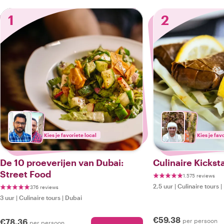
1
2
Kies je favoriete local
Kies je fav
De 10 proeverijen van Dubai:
Culinaire Kickst
Street Food
1.575 reviews
2,5 uur
|
Culinaire tours
|
376 reviews
3 uur
|
Culinaire tours
|
Dubai
€59.38
€78.36
per persoon
per persoon