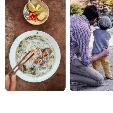
United Arab Emirates voor
United Arab Emirates 
foodies
families
Home Dinners • Local Delicacies •
Treasure Hunts • Arts & Cra