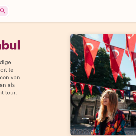
nbul
ndige
oit te
imen van
an als
t tour.