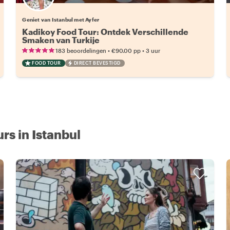
Geniet van Istanbul met Ayfer
Kadikoy Food Tour: Ontdek Verschillende
Smaken van Turkije
•
•
183 beoordelingen
€90.00
pp
3 uur
FOOD TOUR
DIRECT BEVESTIGD
s in Istanbul