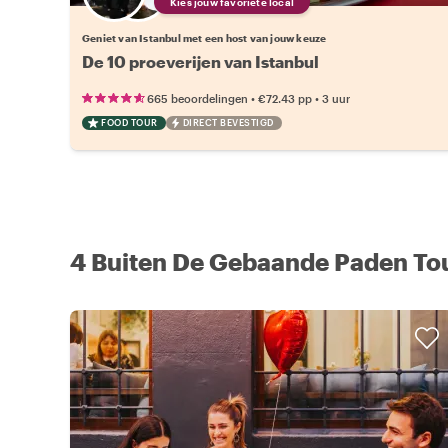
Kies jouw favoriete local
Geniet van Istanbul met een host van jouw keuze
De 10 proeverijen van Istanbul
•
•
665 beoordelingen
€72.43
pp
3 uur
FOOD TOUR
DIRECT BEVESTIGD
4 Buiten De Gebaande Paden Tour