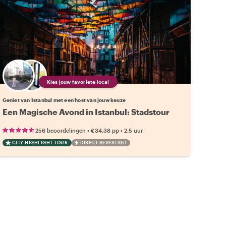
Kies jouw favoriete local
Geniet van Istanbul met een host van jouw keuze
Een Magische Avond in Istanbul: Stadstour
•
•
256 beoordelingen
€34.38
pp
2.5 uur
CITY HIGHLIGHT TOUR
DIRECT BEVESTIGD