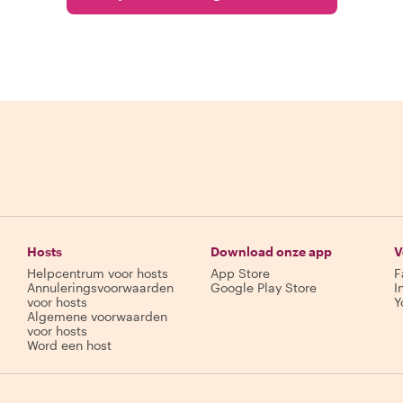
Hosts
Download onze app
V
Helpcentrum voor hosts
App Store
F
Annuleringsvoorwaarden
Google Play Store
I
voor hosts
Y
Algemene voorwaarden
voor hosts
Word een host