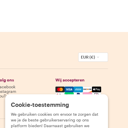
EUR (€)
olg ons
Wij accepteren
acebook
Mastercard, Visa, Amex, Discover,
nstagram
ouTube
Cookie-toestemming
Beschikbaarheid varieert per bestemming
We gebruiken cookies om ervoor te zorgen dat
we je de beste gebruikerservaring op ons
platform bieden! Daarnaast gebruiken we