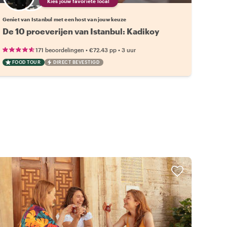
Kies jouw favoriete local
Geniet van Istanbul met een host van jouw keuze
De 10 proeverijen van Istanbul: Kadikoy
•
•
171 beoordelingen
€72.43
pp
3 uur
FOOD TOUR
DIRECT BEVESTIGD