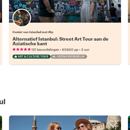
Geniet van Istanbul met Alp
Alternatief Istanbul: Street Art Tour aan de
Aziatische kant
•
•
121 beoordelingen
€59.00
pp
3 uur
ART & CULTURE TOUR
GEZINSVRIENDELIJK
ul