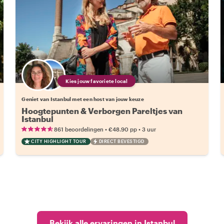
Kies jouw favoriete local
Geniet van Istanbul met een host van jouw keuze
Hoogtepunten & Verborgen Pareltjes van
Istanbul
•
•
861 beoordelingen
€48.90
pp
3 uur
CITY HIGHLIGHT TOUR
DIRECT BEVESTIGD
Bekijk alle ervaringen in Istanbul