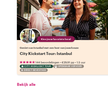
Kies jouw favoriete local
Geniet van Istanbul met een host van jouw keuze
City Kickstart Tour: Istanbul
•
•
144 beoordelingen
€29.91
pp
1.5 uur
CITY HIGHLIGHT TOUR
OPENBAAR VERVOER
DIRECT BEVESTIGD
Bekijk alle