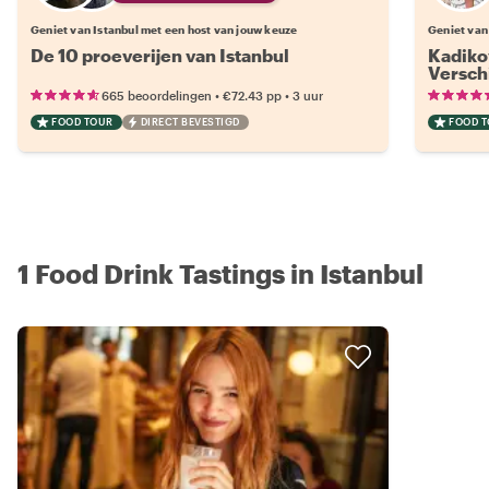
Geniet van Istanbul met een host van jouw keuze
Geniet van
De 10 proeverijen van Istanbul
Kadiko
Versch
•
•
665 beoordelingen
€72.43
pp
3 uur
FOOD TOUR
DIRECT BEVESTIGD
FOOD 
1 Food Drink Tastings in Istanbul