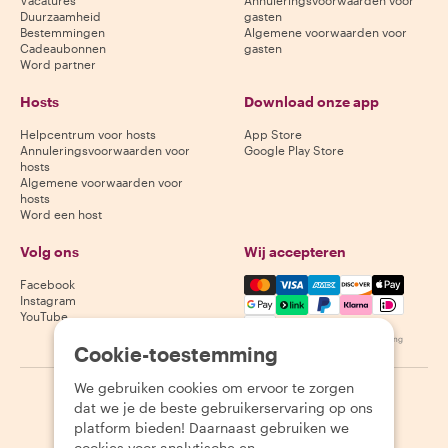
Vacatures
Annuleringsvoorwaarden voor
Duurzaamheid
gasten
Bestemmingen
Algemene voorwaarden voor
Cadeaubonnen
gasten
Word partner
Hosts
Download onze app
Helpcentrum voor hosts
App Store
Annuleringsvoorwaarden voor
Google Play Store
hosts
Algemene voorwaarden voor
hosts
Word een host
Volg ons
Wij accepteren
Mastercard, Visa, Amex, Di
Facebook
Instagram
YouTube
Beschikbaarheid varieert per bestemming
Cookie-toestemming
We gebruiken cookies om ervoor te zorgen
©
2026
Withlocals.com
|
Privacybeleid
|
Cookies
|
Sitemap
dat we je de beste gebruikerservaring op ons
platform bieden! Daarnaast gebruiken we
cookies voor analytische en