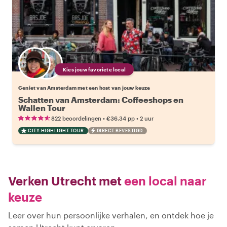
Kies jouw favoriete local
Geniet van Amsterdam met een host van jouw keuze
Schatten van Amsterdam: Coffeeshops en
Wallen Tour
•
•
822 beoordelingen
€36.34
pp
2 uur
CITY HIGHLIGHT TOUR
DIRECT BEVESTIGD
Verken Utrecht met
een local naar
keuze
Leer over hun persoonlijke verhalen, en ontdek hoe je