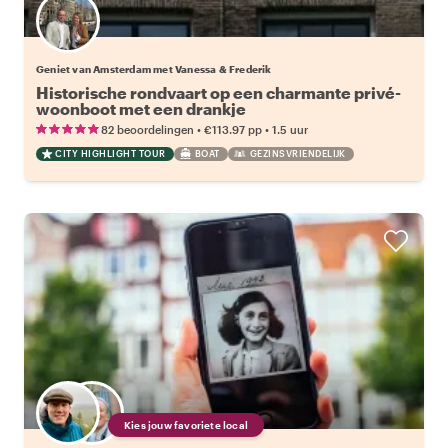
Geniet van Amsterdam met Vanessa & Frederik
Historische rondvaart op een charmante privé-
woonboot met een drankje
•
•
82 beoordelingen
€113.97
pp
1.5 uur
CITY HIGHLIGHT TOUR
BOAT
GEZINSVRIENDELIJK
Kies jouw favoriete local