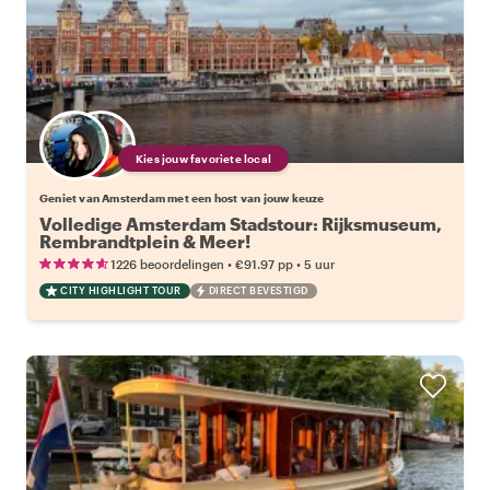
Kies jouw favoriete local
Geniet van Amsterdam met een host van jouw keuze
Volledige Amsterdam Stadstour: Rijksmuseum,
Rembrandtplein & Meer!
•
•
1226 beoordelingen
€91.97
pp
5 uur
CITY HIGHLIGHT TOUR
DIRECT BEVESTIGD