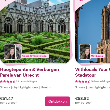
Kies je favoriete local
Met Laura
Hoogtepunten & Verborgen
Withlocals Your 
Parels van Utrecht
Stadstour
28 beoordelingen
16 beoordeling
3 hours
|
city highlight tours
|
Utrecht
3 hours
|
city highlight to
€51.47
€58.82
Ontdekken
per persoon
per persoon