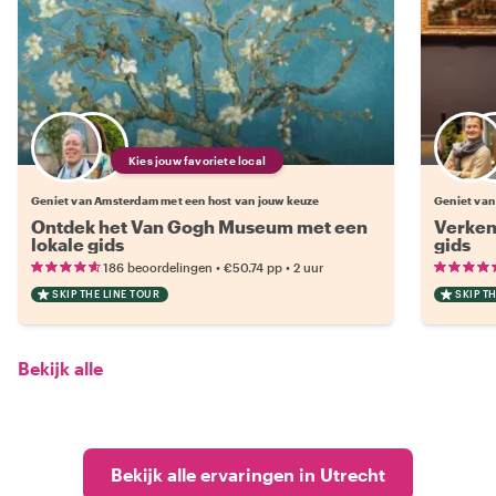
Kies jouw favoriete local
Geniet van Amsterdam met een host van jouw keuze
Geniet van
Ontdek het Van Gogh Museum met een
Verken
lokale gids
gids
•
•
186 beoordelingen
€50.74
pp
2 uur
SKIP THE LINE TOUR
SKIP T
Bekijk alle
Bekijk alle ervaringen in Utrecht