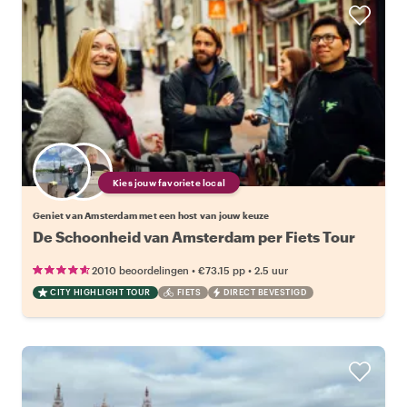
Kies jouw favoriete local
Geniet van Amsterdam met een host van jouw keuze
De Schoonheid van Amsterdam per Fiets Tour
•
•
2010 beoordelingen
€73.15
pp
2.5 uur
CITY HIGHLIGHT TOUR
FIETS
DIRECT BEVESTIGD