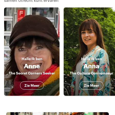
samen Utrecht kunt ervaren
Hallo
Ik ben
Hallo
Ik ben
Anne
Anna
The Secret Corners Seeker
The Culture Connoisseur
Zie Meer
Zie Meer