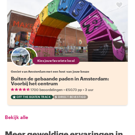
Kies jouw favoriete local
Geniet van Amsterdam met een host van jouw keuze
Buiten de gebaande paden in Amsterdam:
Voorbij het centrum
•
•
1700 beoordelingen
€50.73
pp
3 uur
OFF THE BEATEN TRACK
DIRECT BEVESTIGD
Bekijk alle
Meer geweldige ervaringen in