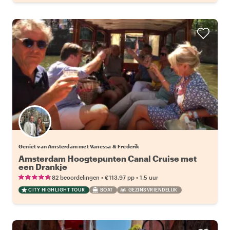
Geniet van Amsterdam met Vanessa & Frederik
Amsterdam Hoogtepunten Canal Cruise met
een Drankje
•
•
82 beoordelingen
€113.97
pp
1.5 uur
CITY HIGHLIGHT TOUR
BOAT
GEZINSVRIENDELIJK