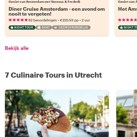
Geniet van Amsterdam met Vanessa & Frederik
Geniet van 
Diner Cruise Amsterdam - een avond om
Het Ams
nooit te vergeten!
•
•
82 beoordelingen
€220.59
pp
2 uur
NIGHT TOUR
BOAT
GEZINSVRIENDELIJK
NIGHT T
Bekijk alle
7 Culinaire Tours in Utrecht