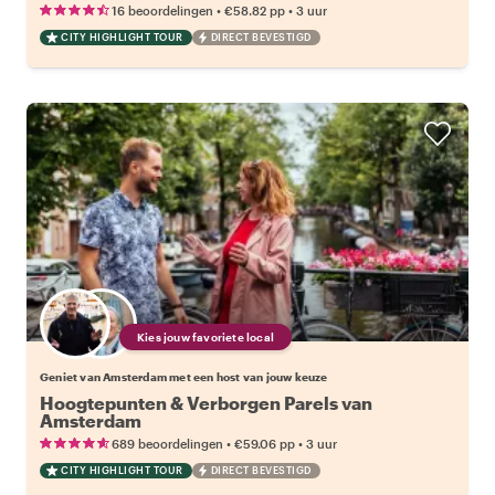
•
•
16 beoordelingen
€58.82
pp
3 uur
CITY HIGHLIGHT TOUR
DIRECT BEVESTIGD
Kies jouw favoriete local
Geniet van Amsterdam met een host van jouw keuze
Hoogtepunten & Verborgen Parels van
Amsterdam
•
•
689 beoordelingen
€59.06
pp
3 uur
CITY HIGHLIGHT TOUR
DIRECT BEVESTIGD