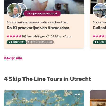
Kies jouw favoriete local
Geniet van Amsterdam met een host van jouw keuze
Geniet van
De 10 proeverijen van Amsterdam
Culina
•
•
187 beoordelingen
€105.99
pp
3 uur
FOOD TOUR
DIRECT BEVESTIGD
FOOD 
Bekijk alle
4 Skip The Line Tours in Utrecht