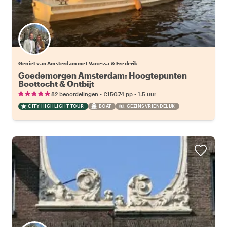
Geniet van Amsterdam met Vanessa & Frederik
Goedemorgen Amsterdam: Hoogtepunten
Boottocht & Ontbijt
•
•
82 beoordelingen
€150.74
pp
1.5 uur
CITY HIGHLIGHT TOUR
BOAT
GEZINSVRIENDELIJK