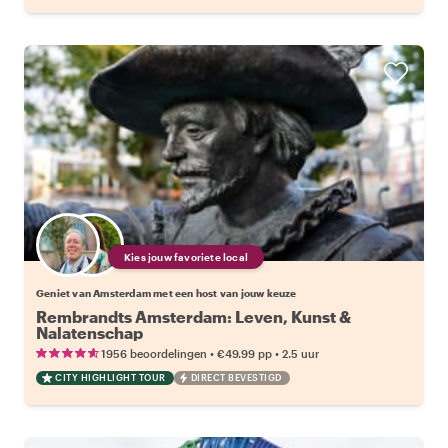
Kies jouw favoriete local
Geniet van Amsterdam met een host van jouw keuze
Rembrandts Amsterdam: Leven, Kunst &
Nalatenschap
•
•
1956 beoordelingen
€49.99
pp
2.5 uur
CITY HIGHLIGHT TOUR
DIRECT BEVESTIGD