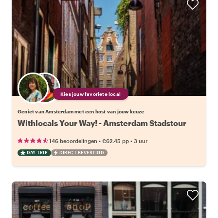
Kies jouw favoriete local
Geniet van Amsterdam met een host van jouw keuze
Withlocals Your Way! - Amsterdam Stadstour
•
•
146 beoordelingen
€62.45
pp
3 uur
DAY TRIP
DIRECT BEVESTIGD