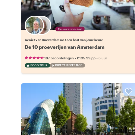
Kies jouw favoriete local
Geniet van Amsterdam met een host van jouw keuze
De 10 proeverijen van Amsterdam
•
•
187 beoordelingen
€105.99
pp
3 uur
FOOD TOUR
DIRECT BEVESTIGD