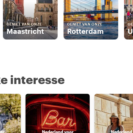
GENIET VAN ONZE
GENIET VAN ONZE
GE
Maastricht
Rotterdam
U
e interesse
oor
Nederland voor
Nederland