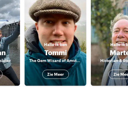
n
Hallo
Ik ben
Hallo
Ik 
an
Tommi
Mart
lator
The Gem Wizard of Amsterdam
Historian & St
Zie Meer
Zie Me