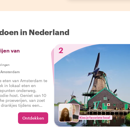
 doen in Nederland
2
ijen van
elingen
|
Amsterdam
te eten van Amsterdam te
ek in lokaal eten en
tepunten onderweg,
die-host. Geniet van 10
che proeverijen, van zoet
s drankjes tijdens een
ur in Amsterdam.
Ontdekken
Kies je favoriete local