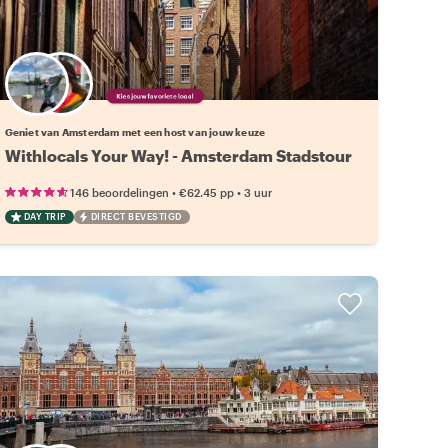
Kies jouw favoriete local
Geniet van Amsterdam met een host van jouw keuze
Withlocals Your Way! - Amsterdam Stadstour
•
•
146 beoordelingen
€62.45
pp
3 uur
DAY TRIP
DIRECT BEVESTIGD