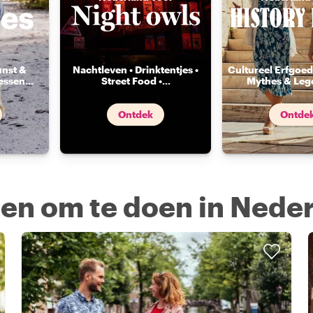
unst &
Nachtleven • Drinktentjes •
Cultureel Erfgoed 
essen
...
Street Food •
...
Mythes & Leg
Ontdek
Ontde
gen om te doen in Nede