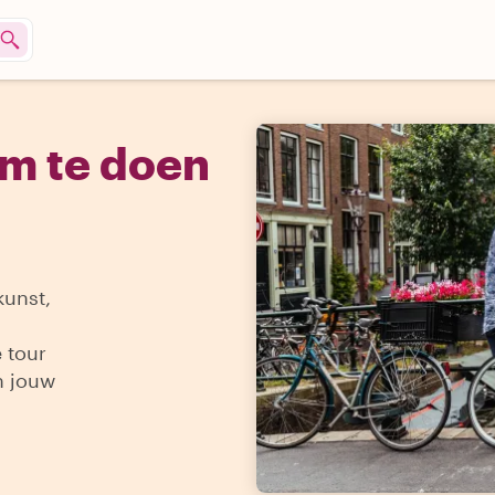
om te doen
kunst,
 tour
n jouw