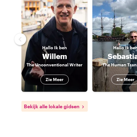
Hallo
Ik ben
Hallo
Ik be
Willem
Sebasti
The Unconventional Writer
The Human Trans
Zie Meer
Zie Meer
Bekijk alle lokale gidsen