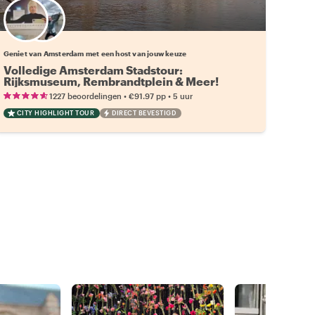
Kies jouw favoriete local
Geniet van Amsterdam met een host van jouw keuze
Volledige Amsterdam Stadstour:
Rijksmuseum, Rembrandtplein & Meer!
•
•
1227 beoordelingen
€91.97
pp
5 uur
CITY HIGHLIGHT TOUR
DIRECT BEVESTIGD