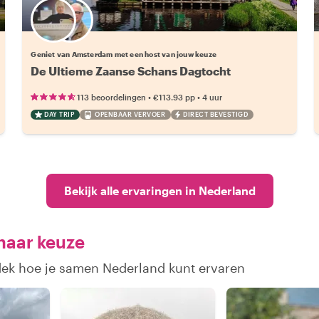
Kies jouw favoriete local
Geniet van Amsterdam met een host van jouw keuze
De Ultieme Zaanse Schans Dagtocht
•
•
113 beoordelingen
€113.93
pp
4 uur
DAY TRIP
OPENBAAR VERVOER
DIRECT BEVESTIGD
Bekijk alle ervaringen in Nederland
naar keuze
tdek hoe je samen Nederland kunt ervaren