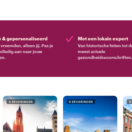
é & gepersonaliseerd
Met een lokale expert
vreemden, alleen jij. Pas je
Van historische feiten tot d
volledig aan naar jouw
meest actuele
en.
gezondheidsvoorschriften
5 ERVARINGEN
5 ERVARINGEN
5