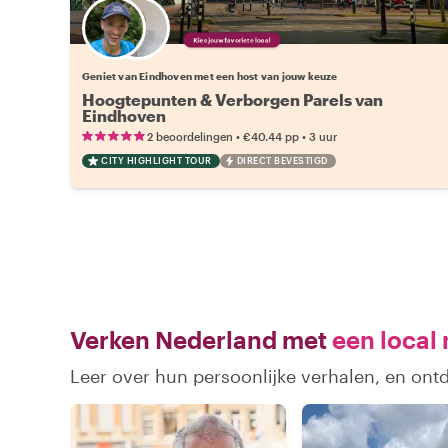
Kies jouw favoriete local
Geniet van Eindhoven met een host van jouw keuze
Hoogtepunten & Verborgen Parels van
Eindhoven
•
•
2 beoordelingen
€40.44
pp
3 uur
CITY HIGHLIGHT TOUR
DIRECT BEVESTIGD
Verken Nederland met
een local 
Leer over hun persoonlijke verhalen, en on