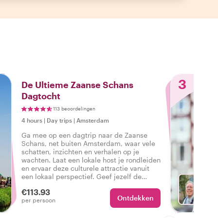
3
De Ultieme Zaanse Schans
Dagtocht
113 beoordelingen
4 hours
|
Day trips
|
Amsterdam
Ga mee op een dagtrip naar de Zaanse
Schans, net buiten Amsterdam, waar vele
schatten, inzichten en verhalen op je
wachten. Laat een lokale host je rondleiden
en ervaar deze culturele attractie vanuit
een lokaal perspectief. Geef jezelf de
Zaanse Schans dagtrip met een local
€113.93
cadeau - het is een absolute aanrader!
Ontdekken
Ki
per persoon