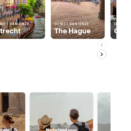
NIET VAN ONZE
GENIET VAN ONZE
GENIET 
trecht
The Hague
Gem
 voor
Nederland voor
Nederla