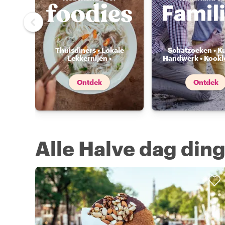
Thuisdiners • Lokale
Schatzoeken • K
Lekkernijen •
Handwerk • Kookl
Voedselmarkten
...
Ontdek
Ontdek
Alle Halve dag din