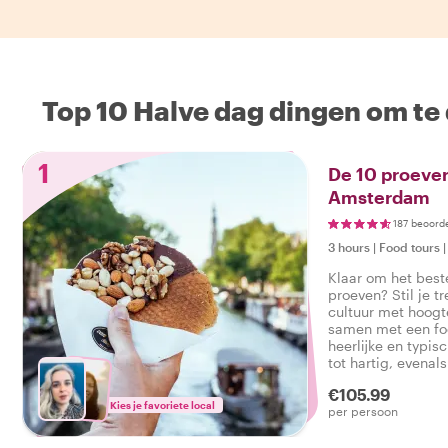
Top 10 Halve dag dingen om te
1
De 10 proever
Amsterdam
187 beoord
3 hours
|
Food tours
Klaar om het bes
proeven? Stil je tr
cultuur met hoog
samen met een foo
heerlijke en typis
tot hartig, evenal
smakelijke foodto
€105.99
Kies je favoriete local
per persoon