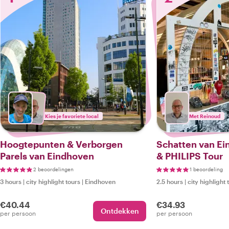
Kies je favoriete local
Met Reinoud
Hoogtepunten & Verborgen
Schatten van Ei
Parels van Eindhoven
& PHILIPS Tour
2 beoordelingen
1 beoordeling
3 hours
|
city highlight tours
|
Eindhoven
2.5 hours
|
city highlight 
€40.44
€34.93
Ontdekken
per persoon
per persoon