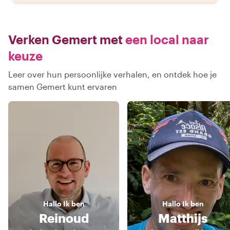
Verken Gemert met
een local naar
keuze
Leer over hun persoonlijke verhalen, en ontdek hoe je
samen Gemert kunt ervaren
Hallo
Ik ben
Hallo
Ik ben
Reinoud
Matthijs