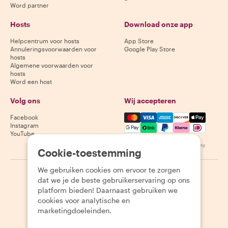
Word partner
Hosts
Download onze app
Helpcentrum voor hosts
App Store
Annuleringsvoorwaarden voor
Google Play Store
hosts
Algemene voorwaarden voor
hosts
Word een host
Volg ons
Wij accepteren
Mastercard, Visa, Amex, Di
Facebook
Instagram
YouTube
Beschikbaarheid varieert per bestemming
Cookie-toestemming
We gebruiken cookies om ervoor te zorgen
©
2026
Withlocals.com
|
Privacybeleid
|
Cookies
|
Sitemap
dat we je de beste gebruikerservaring op ons
platform bieden! Daarnaast gebruiken we
cookies voor analytische en
marketingdoeleinden.