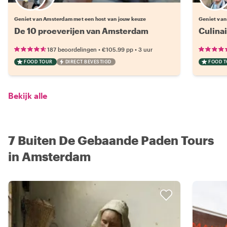
Kies jouw favoriete local
Geniet van Amsterdam met een host van jouw keuze
Geniet van
De 10 proeverijen van Amsterdam
Culina
•
•
187 beoordelingen
€105.99
pp
3 uur
FOOD TOUR
DIRECT BEVESTIGD
FOOD 
Bekijk alle
7 Buiten De Gebaande Paden Tours
in Amsterdam