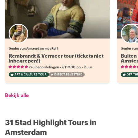
Geniet van Amsterdam met Rolf
Geniet van
Rembrandt & Vermeer tour (tickets niet
Buiten
inbegrepen!)
Amster
•
•
276 beoordelingen
€110.00
pp
2 uur
ART & CULTURE TOUR
DIRECT BEVESTIGD
OFF TH
Bekijk alle
31 Stad Highlight Tours in
Amsterdam