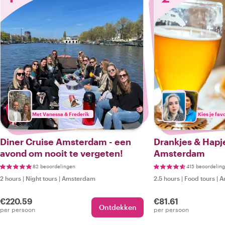
Met Vanessa & Frederik
Kies je fav
Diner Cruise Amsterdam - een
Drankjes & Hapje
avond om nooit te vergeten!
Amsterdam
82 beoordelingen
415 beoordelin
2 hours
|
Night tours
|
Amsterdam
2.5 hours
|
Food tours
|
A
€220.59
€81.61
Ontdekken
per persoon
per persoon