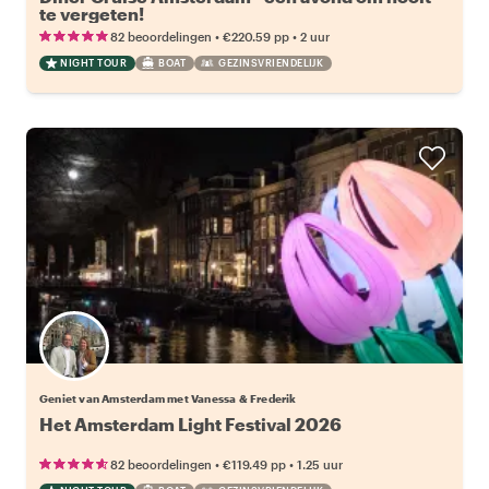
te vergeten!
•
•
82 beoordelingen
€220.59
pp
2 uur
NIGHT TOUR
BOAT
GEZINSVRIENDELIJK
Geniet van Amsterdam met Vanessa & Frederik
Het Amsterdam Light Festival 2026
•
•
82 beoordelingen
€119.49
pp
1.25 uur