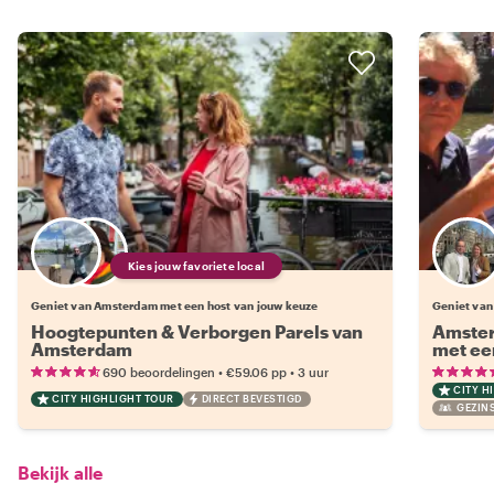
Kies jouw favoriete local
Geniet van Amsterdam met een host van jouw keuze
Geniet van
Hoogtepunten & Verborgen Parels van
Amster
Amsterdam
met ee
•
•
690 beoordelingen
€59.06
pp
3 uur
CITY H
CITY HIGHLIGHT TOUR
DIRECT BEVESTIGD
GEZINS
Bekijk alle