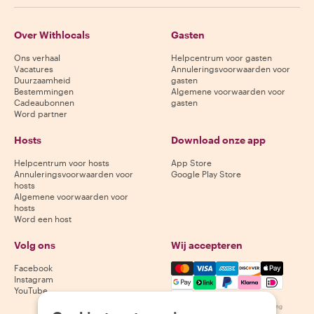
Over Withlocals
Gasten
Ons verhaal
Helpcentrum voor gasten
Vacatures
Annuleringsvoorwaarden voor
Duurzaamheid
gasten
Bestemmingen
Algemene voorwaarden voor
Cadeaubonnen
gasten
Word partner
Hosts
Download onze app
Helpcentrum voor hosts
App Store
Annuleringsvoorwaarden voor
Google Play Store
hosts
Algemene voorwaarden voor
hosts
Word een host
Volg ons
Wij accepteren
Mastercard, Visa, Amex, Di
Facebook
Instagram
YouTube
Beschikbaarheid varieert per bestemming