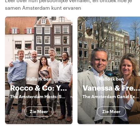
Leer over hun persoonlijke verhalen, en ontdek hoe je
samen Amsterdam kunt ervaren
Hallo
Ik ben
Hallo
Ik ben
Rocco & Co: Your Experienced Guides
Vanessa & Frederik
The Amsterdam Hosts: Sharing Authentic Local Experiences
The Amsterdam Canal Experts
Zie Meer
Zie Meer