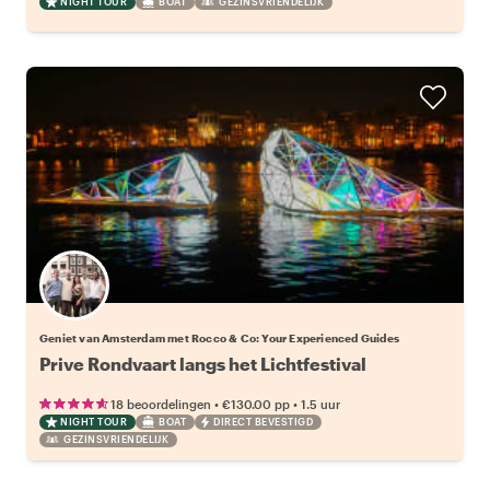
NIGHT TOUR
BOAT
GEZINSVRIENDELIJK
Geniet van Amsterdam met Rocco & Co: Your Experienced Guides
Prive Rondvaart langs het Lichtfestival
•
•
18 beoordelingen
€130.00
pp
1.5 uur
NIGHT TOUR
BOAT
DIRECT BEVESTIGD
GEZINSVRIENDELIJK