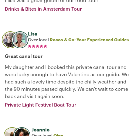
Elise was a great guide for our food tour!
Drinks & Bites in Amsterdam Tour
Lisa
Over local
Rocco & Co: Your Experienced Guides
Great canal tour
My daughter and I booked this private canal tour and
were lucky enough to have Valentine as our guide. We
had such a lovely time despite the chilly weather and
the 90 minutes passed quickly. We can't wait to come
back and visit again soon.
Private Light‌ ‌Festival‌ ‌Boat‌ ‌Tour‌
Jeannie
Over local
Olga