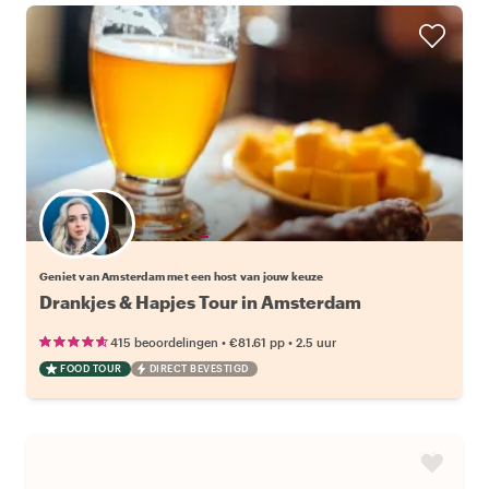
Kies jouw favoriete local
Geniet van Amsterdam met een host van jouw keuze
Drankjes & Hapjes Tour in Amsterdam
•
•
415 beoordelingen
€81.61
pp
2.5 uur
FOOD TOUR
DIRECT BEVESTIGD