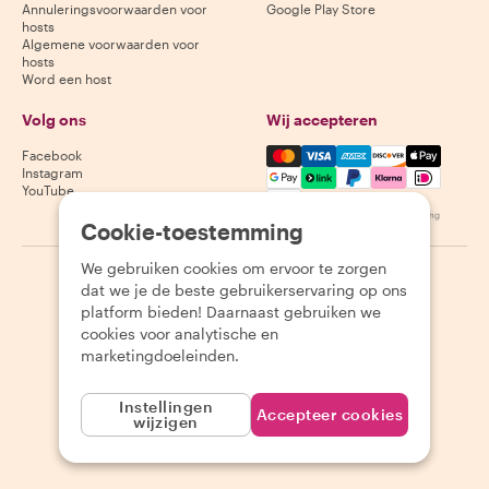
Annuleringsvoorwaarden voor
Google Play Store
hosts
Algemene voorwaarden voor
hosts
Word een host
Volg ons
Wij accepteren
Mastercard, Visa, Amex, Di
Facebook
Instagram
YouTube
Beschikbaarheid varieert per bestemming
Cookie-toestemming
We gebruiken cookies om ervoor te zorgen
©
2026
Withlocals.com
|
Privacybeleid
|
Cookies
|
Sitemap
dat we je de beste gebruikerservaring op ons
platform bieden! Daarnaast gebruiken we
cookies voor analytische en
marketingdoeleinden.
Instellingen
Accepteer cookies
wijzigen