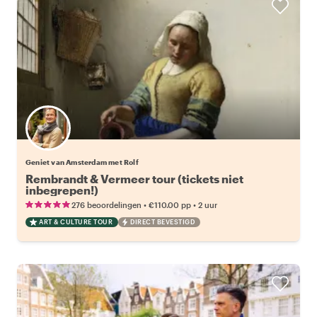
Geniet van Amsterdam met Rolf
Rembrandt & Vermeer tour (tickets niet
inbegrepen!)
•
•
276 beoordelingen
€110.00
pp
2 uur
ART & CULTURE TOUR
DIRECT BEVESTIGD