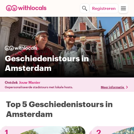
Registreren
Geschiedenistours in
Amsterdam
Ontdek
Jouw Manier
Gepersonaliseerde stadstours met lokale hosts.
Meer informatie
Top 5 Geschiedenistours in
Amsterdam
1
2