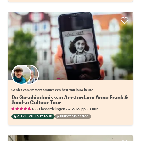
Kies jouw favoriete local
Geniet van Amsterdam met een host van jouw keuze
De Geschiedenis van Amsterdam: Anne Frank &
Joodse Cultuur Tour
•
•
1339 beoordelingen
€55.65
pp
3 uur
CITY HIGHLIGHT TOUR
DIRECT BEVESTIGD