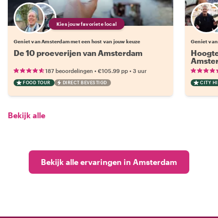
Kies jouw favoriete local
Geniet van Amsterdam met een host van jouw keuze
Geniet van
De 10 proeverijen van Amsterdam
Hoogte
Amste
•
•
187 beoordelingen
€105.99
pp
3 uur
FOOD TOUR
DIRECT BEVESTIGD
CITY H
Bekijk alle
Bekijk alle ervaringen in Amsterdam