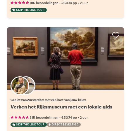
•
•
186 beoordelingen
€50.74
pp
2 uur
SKIP THE LINE TOUR
Kies jouw favoriete local
Geniet van Amsterdam met een host van jouw keuze
Verken het Rijksmuseum met een lokale gids
•
•
315 beoordelingen
€50.74
pp
2 uur
SKIP THE LINE TOUR
DIRECT BEVESTIGD