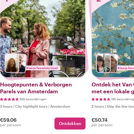
Kies je favoriete local
Kies je fav
Hoogtepunten & Verborgen
Ontdek het Va
Parels van Amsterdam
met een lokale g
689 beoordelingen
186 beoordelin
3 hours
|
City highlight tours
|
Amsterdam
2 hours
|
Skip the line tou
€59.06
€50.74
Ontdekken
per persoon
per persoon