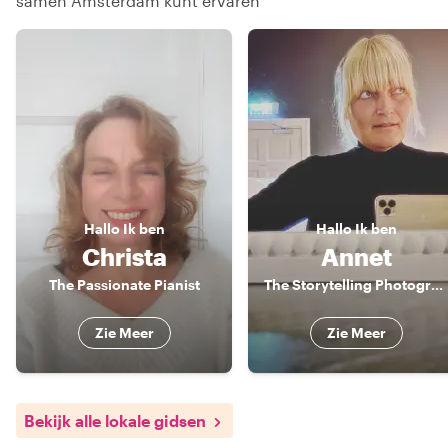
samen Amsterdam kunt ervaren
Hallo
Ik ben
Hallo
Ik ben
Christa
Annet
The Passionate Pianist
The Storytelling Photographer of Amsterdam
Zie Meer
Zie Meer
Bekijk alle lokale gidsen