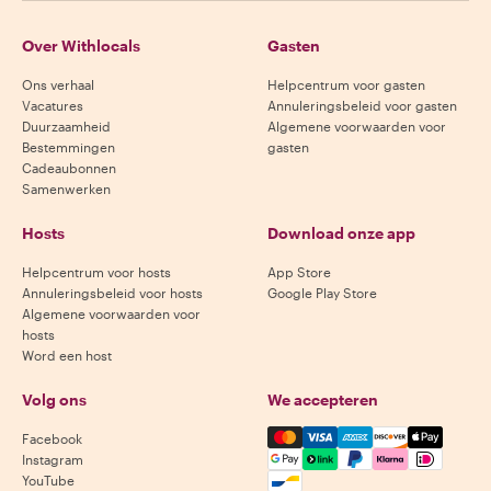
Over Withlocals
Gasten
Ons verhaal
Helpcentrum voor gasten
Vacatures
Annuleringsbeleid voor gasten
Duurzaamheid
Algemene voorwaarden voor
Bestemmingen
gasten
Cadeaubonnen
Samenwerken
Hosts
Download onze app
Helpcentrum voor hosts
App Store
Annuleringsbeleid voor hosts
Google Play Store
Algemene voorwaarden voor
hosts
Word een host
Volg ons
We accepteren
Mastercard, Visa, Amex, Di
Facebook
Instagram
YouTube