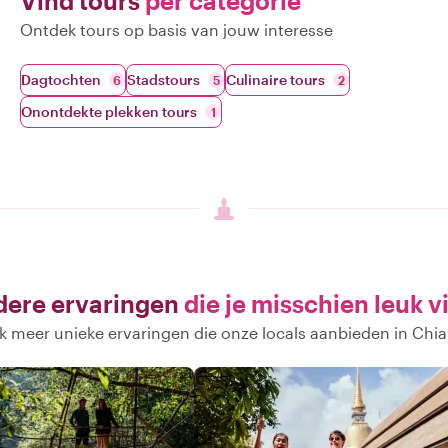
Vind tours
per categorie
Ontdek tours op basis van jouw interesse
Dagtochten
Stadstours
Culinaire tours
6
5
2
Onontdekte plekken tours
1
ere ervaringen
die je misschien leuk v
 meer unieke ervaringen die onze locals aanbieden in Chi