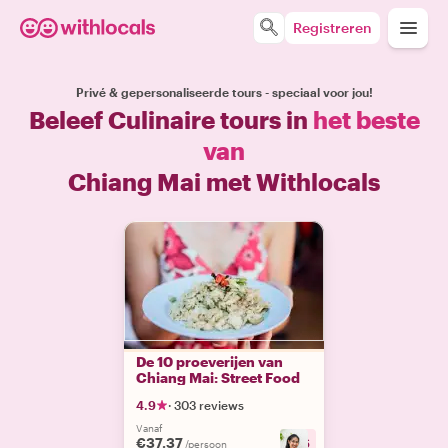
Registreren
Privé & gepersonaliseerde tours - speciaal voor jou!
Beleef Culinaire tours in
het beste
van
Chiang Mai met Withlocals
De 10 proeverijen van
Chiang Mai: Street Food
4.9
·
303 reviews
Vanaf
€37.37
+
6
/persoon