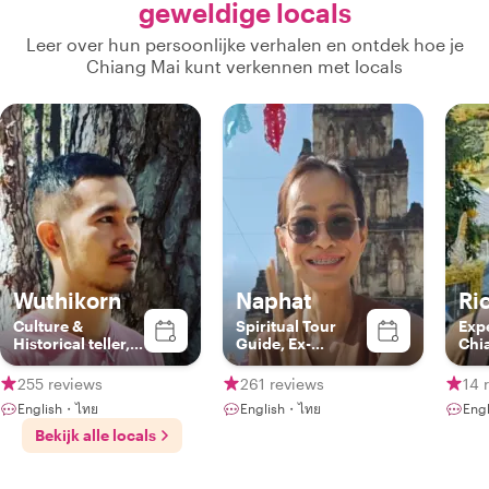
geweldige locals
Leer over hun persoonlijke verhalen en ontdek hoe je
Chiang Mai kunt verkennen met locals
Wuthikorn
Naphat
Ri
Culture &
Spiritual Tour
Exp
Historical teller,
Guide, Ex-
Chi
Foodies, Easy
Buddhist Nun
flav
going person...
and Trained
won
255 reviews
261 reviews
14 
Guide For All
Ric
English・ไทย
English・ไทย
Eng
Accessible
priv
tourism
Bekijk alle locals