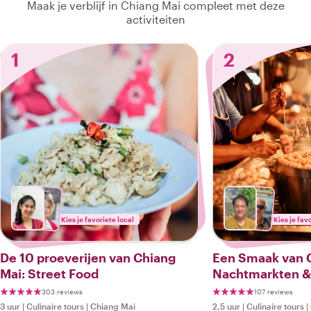
Maak je verblijf in Chiang Mai compleet met deze
activiteiten
1
2
Kies je favoriete local
Kies je fav
De 10 proeverijen van Chiang
Een Smaak van C
Mai: Street Food
Nachtmarkten &
Tour
303 reviews
107 reviews
3 uur
|
Culinaire tours
|
Chiang Mai
2,5 uur
|
Culinaire tours
|