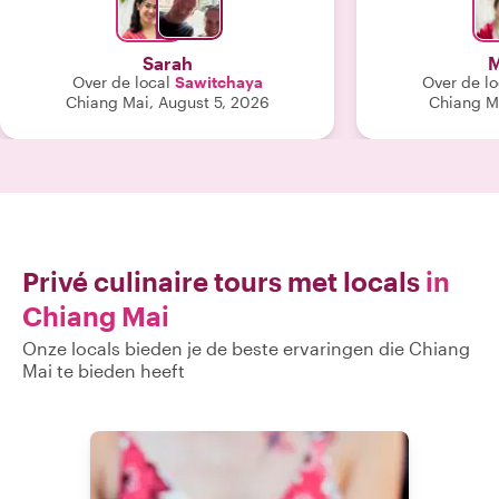
stad, wat ook erg fijn was. Aarzel niet
ontzettend le
om May te boeken voor deze
a
ongelooflijke ervaring in Chiang Mai."
Sarah
M
Over de local
Sawitchaya​
Over de lo
Chiang Mai, August 5, 2026
Chiang Ma
Privé culinaire tours met locals
in
Chiang Mai
Onze locals bieden je de beste ervaringen die Chiang
Mai te bieden heeft