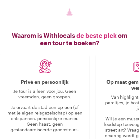
Waarom is Withlocals
de beste plek
om
een tour te boeken?
Privé en persoonlijk
Op maat gema
we
Je tour is alleen voor jou. Geen
vreemden, geen groepen.
Van highlight
pareltjes, je hos
Je ervaart de stad een-op-een (of
j
met je eigen reisgezelschap) op een
ontspannen, persoonlijke manier.
Wil je een muse
Geen haast, geen
foodstop toevoeg
gestandaardiseerde groepstours.
street art? Vraa
ervaring wordt 