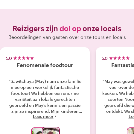
Reizigers zijn
dol op
onze locals
Beoordelingen van gasten over onze tours en locals
5.0
5.0
Fenomenale foodtour
Fantasti
"Sawitchaya (May) nam onze familie
"May was gewel
mee op een werkelijk fantastische
veel over de
foodtour! We hebben een enorme
keuken. We heb
variëteit aan lokale gerechten
soorten Noor
geproefd en May's kennis en passie
geproefd die 
zijn zo inspirerend. Mijn kinderen
ontdekt. We s
Lees meer
Le
vonden het ook geweldig. Het was een
lokale markt, 
regenachtige dag en May reed ons als
soorten fruit, 
onderdeel van de tour door de hele
hebben gepro