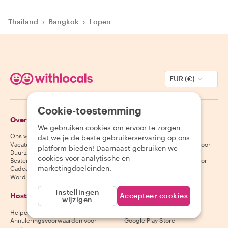
Thailand
›
Bangkok
›
Lopen
EUR (€)
Cookie-toestemming
Over Withlocals
Gasten
We gebruiken cookies om ervoor te zorgen
Ons verhaal
Helpcentrum voor gasten
dat we je de beste gebruikerservaring op ons
Vacatures
Annuleringsvoorwaarden voor
platform bieden! Daarnaast gebruiken we
Duurzaamheid
gasten
cookies voor analytische en
Bestemmingen
Algemene voorwaarden voor
marketingdoeleinden.
Cadeaubonnen
gasten
Word partner
Instellingen
Hosts
Download onze app
Accepteer cookies
wijzigen
Helpcentrum voor hosts
App Store
Annuleringsvoorwaarden voor
Google Play Store