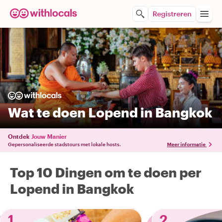
Registreren
Wat te doen Lopend in Bangkok
Ontdek
Jouw Manier
Gepersonaliseerde stadstours met lokale hosts.
Meer informatie
Top 10 Dingen om te doen per
Lopend in Bangkok
1
2