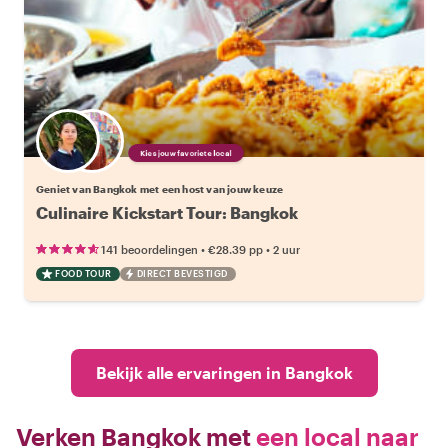
Kies jouw favoriete local
Geniet van Bangkok met een host van jouw keuze
Culinaire Kickstart Tour: Bangkok
•
•
141 beoordelingen
€28.39
pp
2 uur
FOOD TOUR
DIRECT BEVESTIGD
Bekijk alle ervaringen in Bangkok
Verken Bangkok met
een local naar