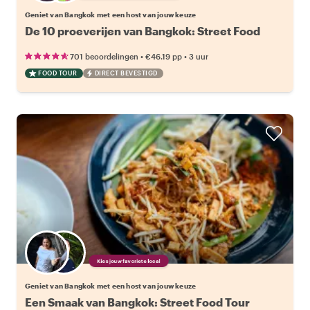
Geniet van Bangkok met een host van jouw keuze
De 10 proeverijen van Bangkok: Street Food
•
•
701 beoordelingen
€46.19
pp
3 uur
FOOD TOUR
DIRECT BEVESTIGD
Kies jouw favoriete local
Geniet van Bangkok met een host van jouw keuze
Een Smaak van Bangkok: Street Food Tour