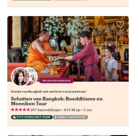
Kies jouw favoriete local
Geniet van Bangkok met een host van jouw keuze
Schatten van Bangkok: Boeddhisme en
Monniken Tour
•
•
207 beoordelingen
€37.48
pp
3 uur
CITY HIGHLIGHT TOUR
DIRECT BEVESTIGD