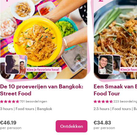
Kies je favoriete local
Kies je fav
De 10 proeverijen van Bangkok:
Een Smaak van B
Street Food
Food Tour
701 beoordelingen
223 beoordelin
3 hours
|
Food tours
|
Bangkok
2.5 hours
|
Food tours
|
B
€46.19
€34.83
Ontdekken
per persoon
per persoon