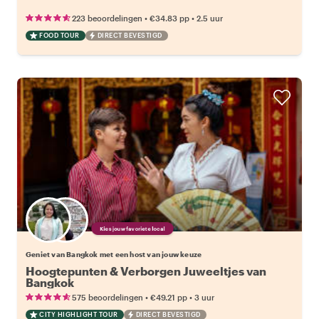
•
•
223 beoordelingen
€34.83
pp
2.5 uur
FOOD TOUR
DIRECT BEVESTIGD
Kies jouw favoriete local
Geniet van Bangkok met een host van jouw keuze
Hoogtepunten & Verborgen Juweeltjes van
Bangkok
•
•
575 beoordelingen
€49.21
pp
3 uur
CITY HIGHLIGHT TOUR
DIRECT BEVESTIGD