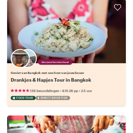
Kies jouw favoriete local
Geniet van Bangkok met een host van jouw keuze
Drankjes & Hapjes Tour in Bangkok
•
•
136 beoordelingen
€41.26
pp
2.5 uur
FOOD TOUR
DIRECT BEVESTIGD