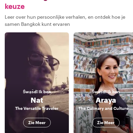
keuze
Leer over hun persoonlijke verhalen, en ontdek hoe je
samen Bangkok kunt ervaren
S̄wạs̄dī
Ik ben
S̄wạs̄dī
Ik ben
Nat
Araya
The Versatile Traveler
The Culinary and Culture Admirer
Zie Meer
Zie Meer