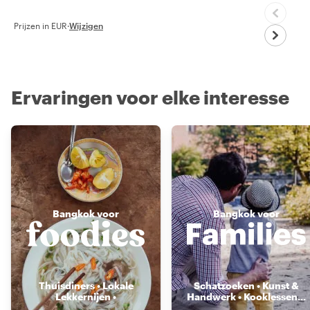
Prijzen in EUR
·
Wijzigen
Ervaringen voor elke interesse
Bangkok voor
Bangkok voor
Thuisdiners • Lokale
Schatzoeken • Kunst &
Lekkernijen •
Handwerk • Kooklessen
...
Voedselmarkten
...