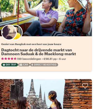
Kies jouw favoriete local
Geniet van Bangkok met een host van jouw keuze
Dagtocht naar de drijvende markt van
Damnoen Saduak & de Maeklong-markt
•
•
199 beoordelingen
€98.81
pp
6 uur
DAY TRIP
CAR
DIRECT BEVESTIGD