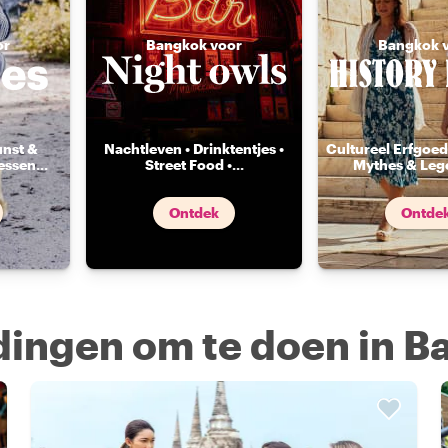
or
Bangkok voor
Bangkok 
unst &
Nachtleven • Drinktentjes •
Cultureel Erfgoed 
essen
...
Street Food •
...
Mythes & Leg
Ontdek
Ontde
 dingen om te doen in 