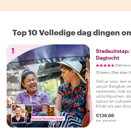
Top 10 Volledige dag dingen o
1
Stadsuitstap:
Dagtocht
3589 beoor
12 hours
|
Day trips
|
Stel je voor: een 
vanuit Bangkok o
verkennen, met s
uitzichtpunten, do
natuur en culturel
Klinkt als een dro
tijdens een dagtr
€136.66
lokale host die de
Kies je favoriete local
per persoon