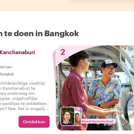
m te doen in Bangkok
2
 Kanchanaburi
delingen
Bangkok
schilderachtige roadtrip
m Kanchanaburi te
tops onderweg om
rpjes, ongelooflijke
e pareltjes te ontdekken.
om? Nee, het is mogelijk
ip van Withlocals met een
 weg wijst!
Ontdekken
Kies je favoriete local