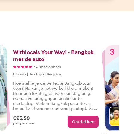
3
Withlocals Your Way! - Bangkok
met de auto
1543 beoordelingen
8 hours
|
day trips
|
Bangkok
Hoe stel je je de perfecte Bangkok-tour
voor? Nu kun je het werkelijkheid maken!
Huur een lokale gids voor een dag en ga
op een volledig gepersonaliseerde
stedentrip. Verken Bangkok per auto en
bepaal zelf wanneer en waar je stopt. Van
bezienswaardigheden die je gezien moet
€95.59
hebben tot verborgen pareltjes, jij beslist!
Ontdekken
Ki
per persoon