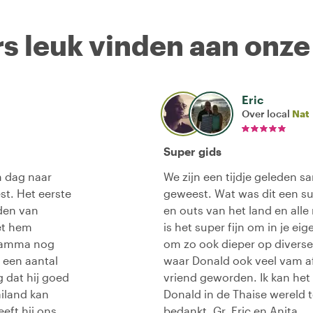
s leuk vinden aan onze
Eric
Over local
Nat
Super gids
n dag naar
We zijn een tijdje geleden
t. Het eerste
geweest. Wat was dit een su
den van
en outs van het land en alle
et hem
is het super fijn om in je e
gramma nog
om zo ook dieper op divers
 een aantal
waar Donald ook veel vam af
g dat hij goed
vriend geworden. Ik kan het
ailand kan
Donald in de Thaise wereld 
eft hij ons
bedankt. Gr. Eric en Anita