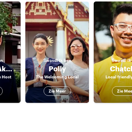
en
S̄wạs̄dī
Ik ben
S̄wạs̄dī
Ik
Agrindra (Akarin/ Andy)
Polly
Chatc
e Host
The Welcoming Local
Local friendl
Zie Meer
Zie Me