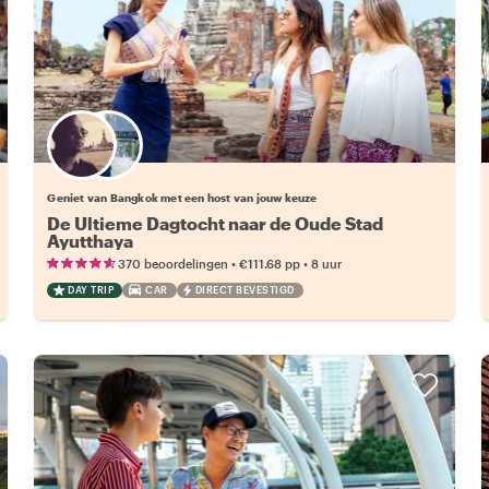
Kies jouw favoriete local
Geniet van Bangkok met een host van jouw keuze
De Ultieme Dagtocht naar de Oude Stad
Ayutthaya
•
•
370 beoordelingen
€111.68
pp
8 uur
DAY TRIP
CAR
DIRECT BEVESTIGD