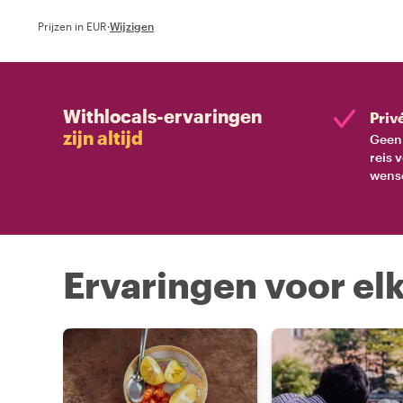
Prijzen in EUR
·
Wijzigen
Withlocals-ervaringen
Priv
zijn altijd
Geen 
reis 
wens
Ervaringen voor elk