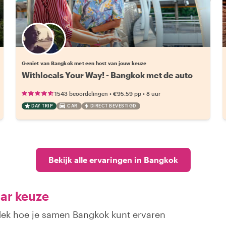
Kies jouw favoriete local
Geniet van Bangkok met een host van jouw keuze
Withlocals Your Way! - Bangkok met de auto
•
•
1543 beoordelingen
€95.59
pp
8 uur
DAY TRIP
CAR
DIRECT BEVESTIGD
Bekijk alle ervaringen in Bangkok
aar keuze
tdek hoe je samen Bangkok kunt ervaren