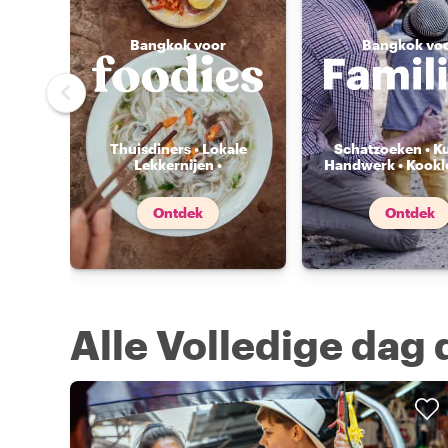
Bangkok voor
Bangkok vo
Thuisdiners • Lokale
Schatzoeken • K
Lekkernijen •
Handwerk • Kookl
Voedselmarkten
...
Ontdek
Ontdek
Alle Volledige dag