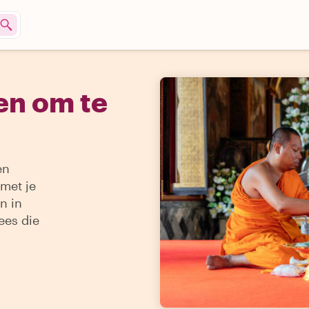
en om te
en
met je
n in
ees die