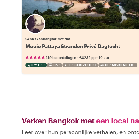
Geniet van Bangkok met Nat
Mooie Pattaya Stranden Privé Dagtocht
•
•
319 beoordelingen
€82.72
pp
10 uur
DAY TRIP
CAR
DIRECT BEVESTIGD
GEZINSVRIENDELIJK
Verken Bangkok met
een local n
Leer over hun persoonlijke verhalen, en on