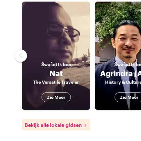
S̄wạs̄dī
Ik ben
S̄wạs̄dī
Ik b
Nat
The Versatile Traveler
History & Cultur
Zie Meer
Zie Meer
Bekijk alle lokale gidsen