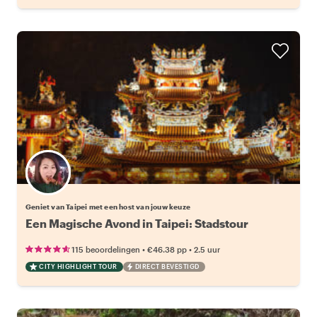
Kies jouw favoriete local
Geniet van Taipei met een host van jouw keuze
Een Magische Avond in Taipei: Stadstour
•
•
115 beoordelingen
€46.38
pp
2.5 uur
CITY HIGHLIGHT TOUR
DIRECT BEVESTIGD