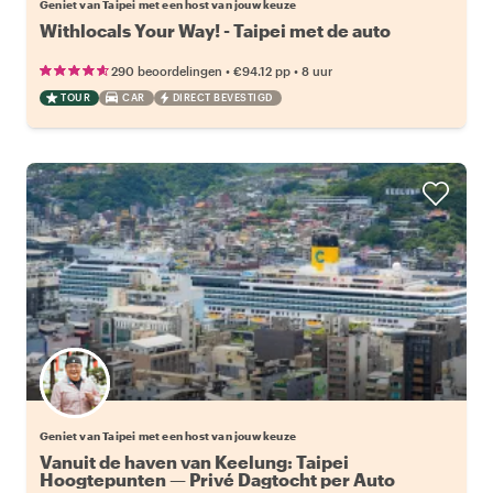
Geniet van Taipei met een host van jouw keuze
Withlocals Your Way! - Taipei met de auto
•
•
290 beoordelingen
€94.12
pp
8 uur
TOUR
CAR
DIRECT BEVESTIGD
Kies jouw favoriete local
Geniet van Taipei met een host van jouw keuze
Vanuit de haven van Keelung: Taipei
Hoogtepunten — Privé Dagtocht per Auto