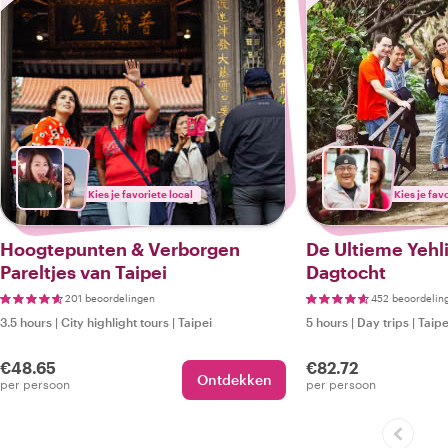
Kies je favoriete local
Kies je fav
Hoogtepunten & Verborgen
De Ultieme Yehl
Pareltjes van Taipei
Dagtocht
201 beoordelingen
452 beoordelin
3.5 hours
|
City highlight tours
|
Taipei
5 hours
|
Day trips
|
Taipe
€48.65
€82.72
Ontdekken
per persoon
per persoon