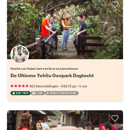
Kies jouw favoriete local
Geniet van Taipei met een host van jouw keuze
De Ultieme Yehliu Geopark Dagtocht
•
•
452 beoordelingen
€82.72
pp
5 uur
DAY TRIP
CAR
DIRECT BEVESTIGD