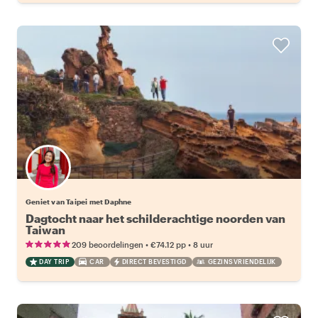
Geniet van Taipei met Daphne
Dagtocht naar het schilderachtige noorden van
Taiwan
•
•
209 beoordelingen
€74.12
pp
8 uur
DAY TRIP
CAR
DIRECT BEVESTIGD
GEZINSVRIENDELIJK