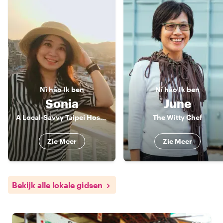
Nǐ hǎo
Ik ben
Nǐ hǎo
Ik ben
Sonia
June
A Local-Savvy Taipei Host ✨
The Witty Chef
Zie Meer
Zie Meer
Bekijk alle lokale gidsen