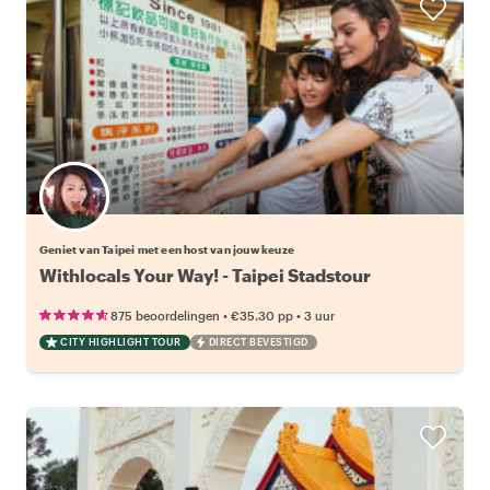
Kies jouw favoriete local
Geniet van Taipei met een host van jouw keuze
Withlocals Your Way! - Taipei Stadstour
•
•
875 beoordelingen
€35.30
pp
3 uur
CITY HIGHLIGHT TOUR
DIRECT BEVESTIGD