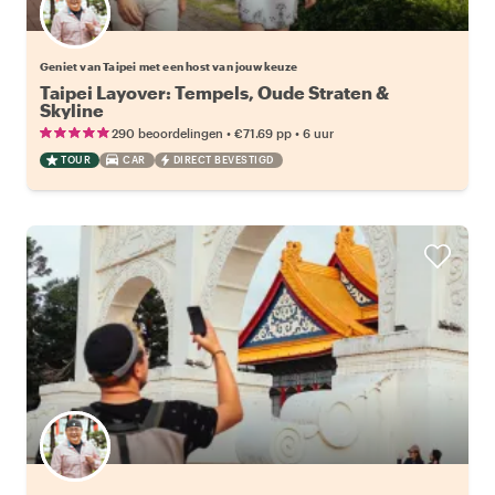
Kies jouw favoriete local
Geniet van Taipei met een host van jouw keuze
Taipei Layover: Tempels, Oude Straten &
Skyline
•
•
290 beoordelingen
€71.69
pp
6 uur
TOUR
CAR
DIRECT BEVESTIGD
Kies jouw favoriete local