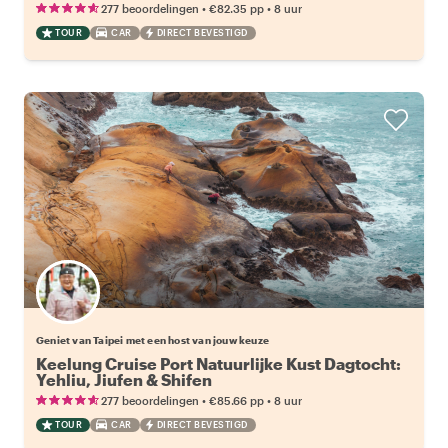
•
•
277 beoordelingen
€82.35
pp
8 uur
TOUR
CAR
DIRECT BEVESTIGD
Kies jouw favoriete local
Geniet van Taipei met een host van jouw keuze
Keelung Cruise Port Natuurlijke Kust Dagtocht:
Yehliu, Jiufen & Shifen
•
•
277 beoordelingen
€85.66
pp
8 uur
TOUR
CAR
DIRECT BEVESTIGD