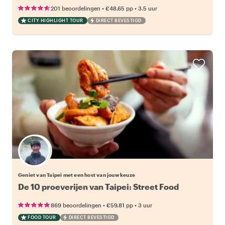
•
•
201 beoordelingen
€48.65
pp
3.5 uur
CITY HIGHLIGHT TOUR
DIRECT BEVESTIGD
Kies jouw favoriete local
Geniet van Taipei met een host van jouw keuze
De 10 proeverijen van Taipei: Street Food
•
•
869 beoordelingen
€59.81
pp
3 uur
FOOD TOUR
DIRECT BEVESTIGD