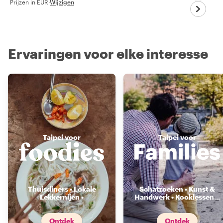
Prijzen in EUR
·
Wijzigen
Ervaringen voor elke interesse
Taipei voor
Taipei voor
Thuisdiners • Lokale
Schatzoeken • Kunst &
Lekkernijen •
Handwerk • Kooklessen
...
Voedselmarkten
...
Ontdek
Ontdek