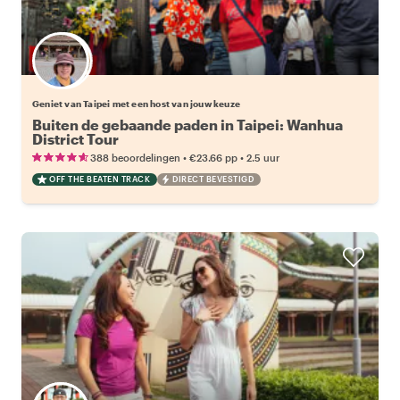
Kies jouw favoriete local
Geniet van Taipei met een host van jouw keuze
Buiten de gebaande paden in Taipei: Wanhua
District Tour
•
•
388 beoordelingen
€23.66
pp
2.5 uur
OFF THE BEATEN TRACK
DIRECT BEVESTIGD