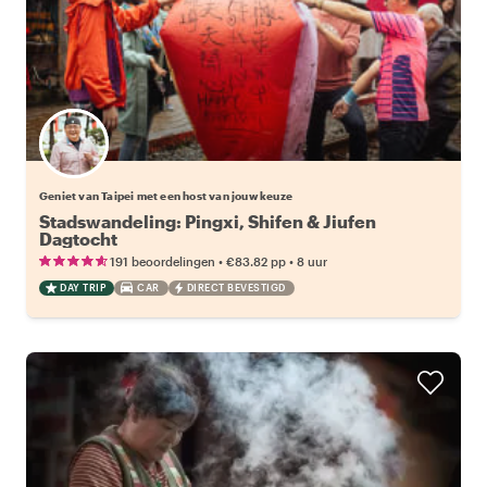
Kies jouw favoriete local
Geniet van Taipei met een host van jouw keuze
Stadswandeling: Pingxi, Shifen & Jiufen
Dagtocht
•
•
191 beoordelingen
€83.82
pp
8 uur
DAY TRIP
CAR
DIRECT BEVESTIGD