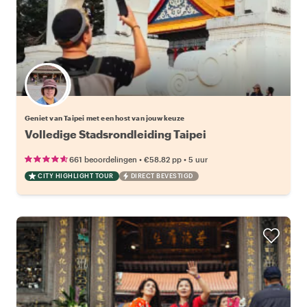
Kies jouw favoriete local
Geniet van Taipei met een host van jouw keuze
Volledige Stadsrondleiding Taipei
•
•
661 beoordelingen
€58.82
pp
5 uur
CITY HIGHLIGHT TOUR
DIRECT BEVESTIGD