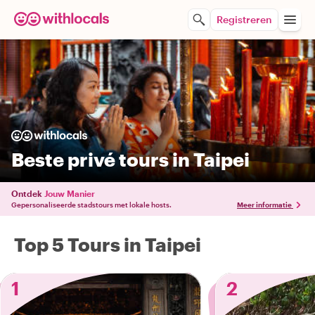
Registreren
Beste privé tours in Taipei
Ontdek
Jouw Manier
Gepersonaliseerde stadstours met lokale hosts.
Meer informatie
Top 5 Tours in Taipei
1
2