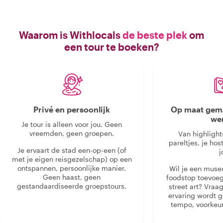
Waarom is Withlocals
de beste plek
om
een tour te boeken?
Privé en persoonlijk
Op maat gema
we
Je tour is alleen voor jou. Geen
vreemden, geen groepen.
Van highlight
pareltjes, je hos
Je ervaart de stad een-op-een (of
j
met je eigen reisgezelschap) op een
ontspannen, persoonlijke manier.
Wil je een muse
Geen haast, geen
foodstop toevoeg
gestandaardiseerde groepstours.
street art? Vraa
ervaring wordt 
tempo, voorkeur