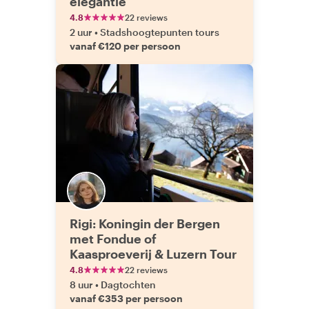
elegantie
4.8
22 reviews
2 uur
•
Stadshoogtepunten tours
vanaf €120 per persoon
Rigi: Koningin der Bergen
met Fondue of
Kaasproeverij & Luzern Tour
4.8
22 reviews
8 uur
•
Dagtochten
vanaf €353 per persoon