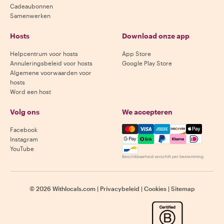
Cadeaubonnen
Samenwerken
Hosts
Download onze app
Helpcentrum voor hosts
App Store
Annuleringsbeleid voor hosts
Google Play Store
Algemene voorwaarden voor
hosts
Word een host
Volg ons
We accepteren
Mastercard, Visa, Amex, Di
Facebook
Instagram
YouTube
Beschikbaarheid verschilt per bestemming
©
2026
Withlocals.com
|
Privacybeleid
|
Cookies
|
Sitemap