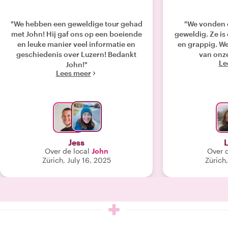
"We hebben een geweldige tour gehad
"We vonden o
met John! Hij gaf ons op een boeiende
geweldig. Ze is 
en leuke manier veel informatie en
en grappig. W
geschiedenis over Luzern! Bedankt
van onze
Le
John!"
Lees meer
Jess
Over de local
John
Over d
Zürich, July 16, 2025
Zürich,