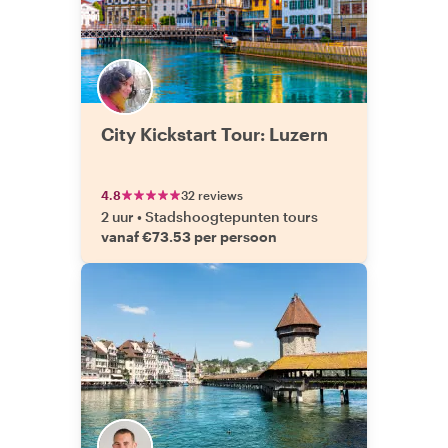
City Kickstart Tour: Luzern
4.8
32 reviews
2 uur
•
Stadshoogtepunten tours
vanaf €73.53 per persoon