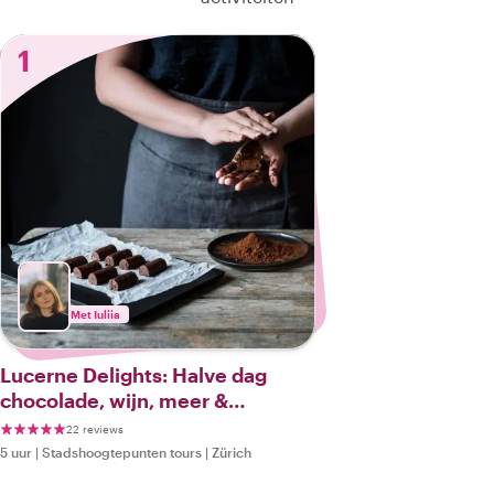
1
Met Iuliia
Lucerne Delights: Halve dag
chocolade, wijn, meer &
stadstour vanuit Zürich
22 reviews
5 uur
|
Stadshoogtepunten tours
|
Zürich