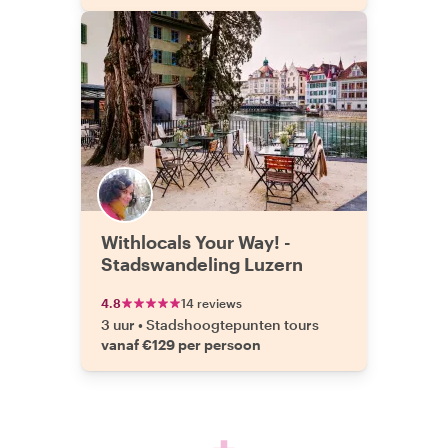
Withlocals Your Way! -
Stadswandeling Luzern
4.8
14 reviews
3 uur
•
Stadshoogtepunten tours
vanaf €129 per persoon