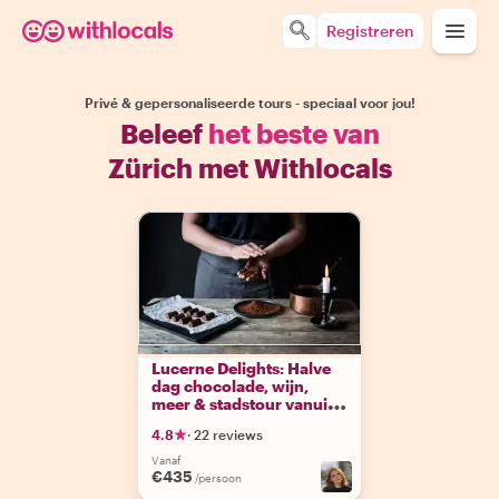
Registreren
Privé & gepersonaliseerde tours - speciaal voor jou!
Beleef
het beste van
Zürich met Withlocals
Lucerne Delights: Halve
dag chocolade, wijn,
meer & stadstour vanuit
Zürich
4.8
·
22 reviews
Vanaf
€435
/persoon