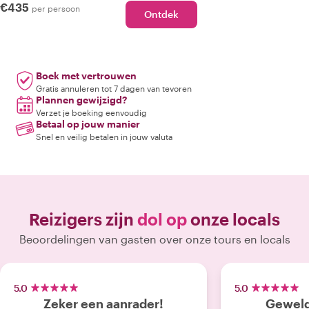
€435
per persoon
Ontdek
Boek met vertrouwen
Gratis annuleren tot 7 dagen van tevoren
Plannen gewijzigd?
Verzet je boeking eenvoudig
Betaal op jouw manier
Snel en veilig betalen in jouw valuta
Reizigers zijn
dol op
onze locals
Beoordelingen van gasten over onze tours en locals
5.0
5.0
Zeker een aanrader!
Geweld