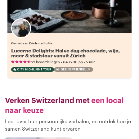
Geniet van Zrich met Iuliia
Lucerne Delights: Halve dag chocolade, wijn,
meer & stadstour vanuit Zürich
•
•
22 beoordelingen
€435.00
pp
5 uur
CITY HIGHLIGHT TOUR
GEZINSVRIENDELIJK
Verken Switzerland met
een local
naar keuze
Leer over hun persoonlijke verhalen, en ontdek hoe je
samen Switzerland kunt ervaren