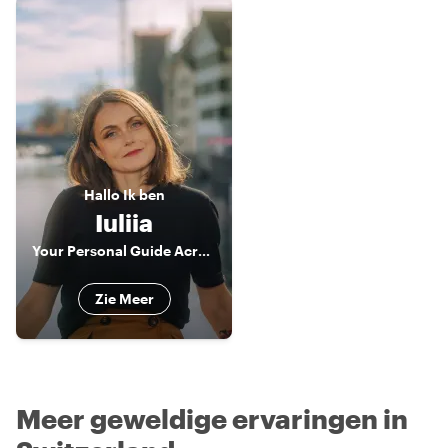
Hallo
Ik ben
Iuliia
Your Personal Guide Across Zurich, Bern, and Lucerne - Julia S.
Zie Meer
Meer geweldige ervaringen in