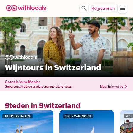
Registreren
Wijntours in Switzerland
Ontdek
Jouw Manier
Gepersonaliseerde stadstours met lokale hosts.
Meer informatie
Steden in Switzerland
18 ERVARINGEN
18 ERVARINGEN
9 E