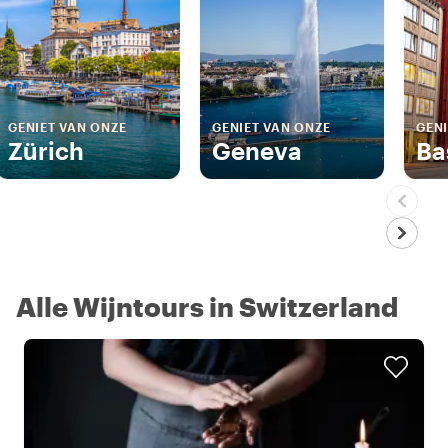
GENIET VAN ONZE
GENIET VAN ONZE
GENI
Zürich
Geneva
Ba
Alle Wijntours in Switzerland