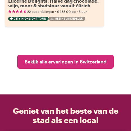
Lucerne Delights: Halve dag chocolade,
wijn, meer & stadstour vanuit Zürich
•
•
22 beoordelingen
€435.00
pp
5 uur
CITY HIGHLIGHT TOUR
GEZINSVRIENDELIJK
Bekijk alle ervaringen in Switzerland
Geniet van het beste van de
stad als een local