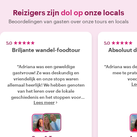
Reizigers zijn
dol op
onze locals
Beoordelingen van gasten over onze tours en locals
5.0
5.0
Briljante wandel-foodtour
Absoluut d
"Adriana was een geweldige
"Adriana was d
gastvrouw! Ze was deskundig en
mee te prat
vriendelijk en onze stops waren
voed
Le
allemaal heerlijk! We hebben genoten
van het leren over de lokale
geschiedenis en het stoppen voor
Lees meer
lekkernijen onderweg. We hielden van
de chocoladeproeverij en genoten
vooral van de kaasfondue aan het
meer. We zouden deze wandel-
foodtour van harte aanbevelen."