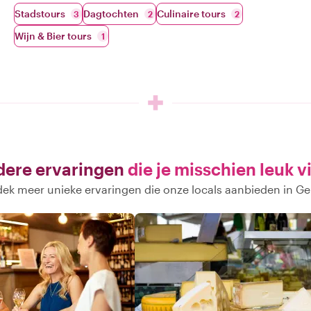
Stadstours
Dagtochten
Culinaire tours
3
2
2
Wijn & Bier tours
1
ere ervaringen
die je misschien leuk v
ek meer unieke ervaringen die onze locals aanbieden in G