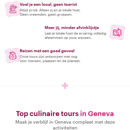
Voel je een local, geen toerist
Altijd privé. Alleen jij en je lokale host.
Geen vreemden, geen groepen.
Meer jij, minder afvinklijstje
Laat je lokale host de ervaring volledig
afstemmen op jouw wensen.
Reizen met een goed gevoel
Onze tours zijn ontworpen met oog
voor mensen, plaatsen en de planeet.
Top culinaire tours
in Geneva
Maak je verblijf in Geneva compleet met deze
activiteiten