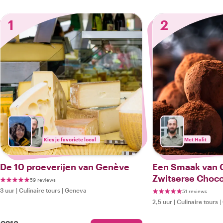
1
2
Kies je favoriete local
Met Halit
De 10 proeverijen van Genève
Een Smaak van 
Zwitserse Choc
59 reviews
3 uur
|
Culinaire tours
|
Geneva
51 reviews
2,5 uur
|
Culinaire tours
|