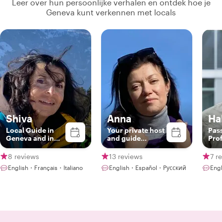
Leer over hun persoonlijke verhalen en ontdek hoe je
Geneva kunt verkennen met locals
Shiva
Anna
Hal
Local Guide in
Your private host
Pas
Geneva and in
and guide
Pro
Switzerland
through Geneva,
Swi
Lausanne,
Gui
8 reviews
13 reviews
7 r
Montreaux
English・Français・Italiano
English・Español・Русский
Eng