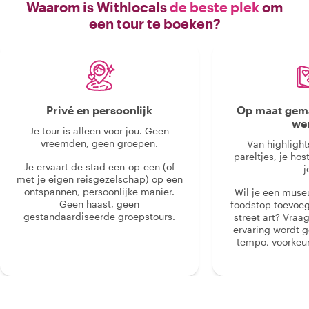
Waarom is Withlocals
de beste plek
om
een tour te boeken?
Privé en persoonlijk
Op maat gema
we
Je tour is alleen voor jou. Geen
vreemden, geen groepen.
Van highlight
pareltjes, je hos
Je ervaart de stad een-op-een (of
j
met je eigen reisgezelschap) op een
ontspannen, persoonlijke manier.
Wil je een muse
Geen haast, geen
foodstop toevoeg
gestandaardiseerde groepstours.
street art? Vraa
ervaring wordt 
tempo, voorkeur