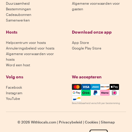
Duurzaamheid
Algemene voorwaarden voor
Bestemmingen
gasten
Cadeaubonnen
Samenwerken
Hosts
Download onze app
Helpcentrum voor hosts
App Store
Annuleringsbeleid voor hosts
Google Play Store
Algemene voorwaarden voor
hosts
Word een host
Volg ons
We accepteren
Mastercard, Visa, Amex, Di
Facebook
Instagram
YouTube
Beschikbaarheid verschilt per bestemming
©
2026
Withlocals.com
|
Privacybeleid
|
Cookies
|
Sitemap