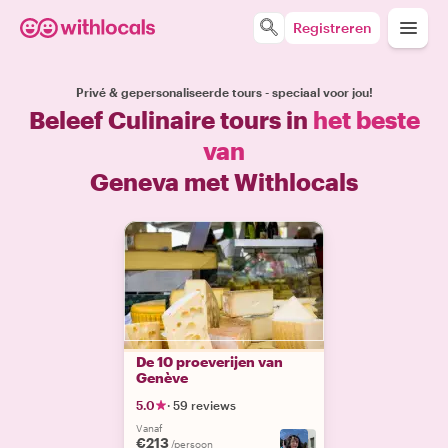
Registreren
Privé & gepersonaliseerde tours - speciaal voor jou!
Beleef Culinaire tours in
het beste
van
Geneva met Withlocals
De 10 proeverijen van
Genève
5.0
·
59 reviews
Vanaf
€213
/persoon