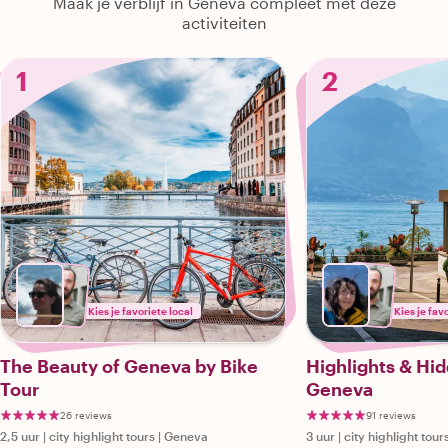
Maak je verblijf in Geneva compleet met deze
activiteiten
1
2
Kies je favoriete local
Kies je fav
The Beauty of Geneva by Bike
Highlights & Hi
Tour
Geneva
26 reviews
91 reviews
2,5 uur
|
city highlight tours
|
Geneva
3 uur
|
city highlight tour