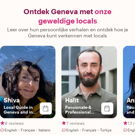
Ontdek Geneva met
onze
geweldige locals
Leer over hun persoonlijke verhalen en ontdek hoe je
Geneva kunt verkennen met locals
Shiva
Halit
An
Local Guide in
Passionate &
Your
Geneva and in
Professional
and
Switzerland
Switzerland
thr
Guide
Lau
8 reviews
7 reviews
13 
Mon
English・Français・Italiano
English・Français・Türkçe
Eng