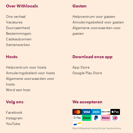
Over Withlocals
Gasten
Ons verhaal
Helpcentrum voor gasten
Vacatures
Annuleringsbeleid voor gasten
Duurzaamheid
Algemene voorwaarden voor
Bestemmingen
gasten
Cadeaubonnen
Samenwerken
Hosts
Download onze app
Helpcentrum voor hosts
App Store
Annuleringsbeleid voor hosts
Google Play Store
Algemene voorwaarden voor
hosts
Word een host
Volg ons
We accepteren
Mastercard, Visa, Amex, Di
Facebook
Instagram
YouTube
Beschikbaarheid verschilt per bestemming