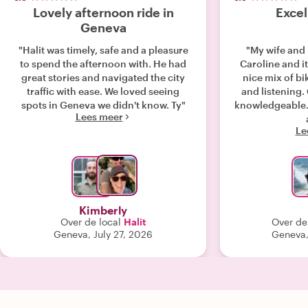
Lovely afternoon ride in
Excel
Geneva
"Halit was timely, safe and a pleasure
"My wife and I
to spend the afternoon with. He had
Caroline and it
great stories and navigated the city
nice mix of bik
traffic with ease. We loved seeing
and listening. Caroline is extremely
spots in Geneva we didn't know. Ty"
knowledgeable. We’d certainly use h
Lees meer
Le
Kimberly
Over de local
Halit
Over de
Geneva, July 27, 2026
Geneva,