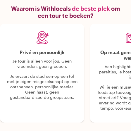
Waarom is Withlocals
de beste plek
om
een tour te boeken?
Privé en persoonlijk
Op maat gema
we
Je tour is alleen voor jou. Geen
vreemden, geen groepen.
Van highlight
pareltjes, je hos
Je ervaart de stad een-op-een (of
j
met je eigen reisgezelschap) op een
ontspannen, persoonlijke manier.
Wil je een muse
Geen haast, geen
foodstop toevoeg
gestandaardiseerde groepstours.
street art? Vraa
ervaring wordt 
tempo, voorkeur