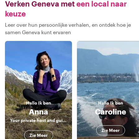
Verken Geneva met
een local naar
keuze
Leer over hun persoonlijke verhalen, en ontdek hoe je
samen Geneva kunt ervaren
Hallo
Ik ben
Hallo
Ik ben
Anna
Caroline
Your private host and guide through Geneva, Lausanne, Montreaux
Zie Meer
Zie Meer