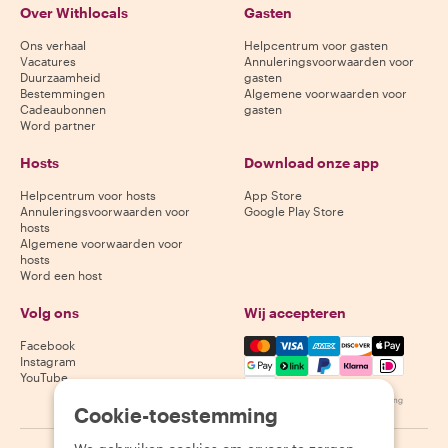
Over Withlocals
Gasten
Ons verhaal
Helpcentrum voor gasten
Vacatures
Annuleringsvoorwaarden voor
Duurzaamheid
gasten
Bestemmingen
Algemene voorwaarden voor
Cadeaubonnen
gasten
Word partner
Hosts
Download onze app
Helpcentrum voor hosts
App Store
Annuleringsvoorwaarden voor
Google Play Store
hosts
Algemene voorwaarden voor
hosts
Word een host
Volg ons
Wij accepteren
Mastercard, Visa, Amex, Di
Facebook
Instagram
YouTube
Beschikbaarheid varieert per bestemming
Cookie-toestemming