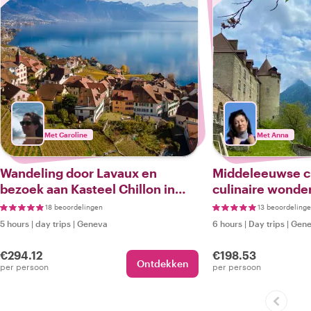
Met Caroline
Met Anna
Wandeling door Lavaux en
Middeleeuwse c
bezoek aan Kasteel Chillon in
culinaire wonde
Montreux
18 beoordelingen
13 beoordeling
5 hours
|
day trips
|
Geneva
6 hours
|
Day trips
|
Gen
€294.12
€198.53
Ontdekken
per persoon
per persoon