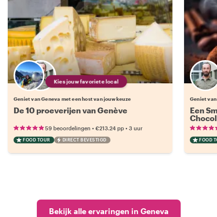
Kies jouw favoriete local
Geniet van Geneva met een host van jouw keuze
Geniet van
De 10 proeverijen van Genève
Een Sm
Chocol
•
•
59 beoordelingen
€213.24
pp
3 uur
FOOD TOUR
DIRECT BEVESTIGD
FOOD 
Bekijk alle ervaringen in Geneva