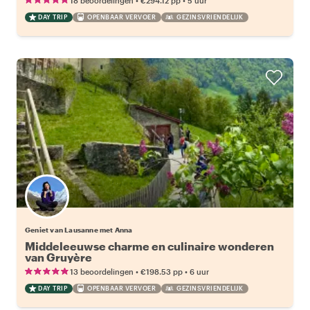
18 beoordelingen
€294.12
pp
5 uur
DAY TRIP
OPENBAAR VERVOER
GEZINSVRIENDELIJK
Geniet van Lausanne met Anna
Middeleeuwse charme en culinaire wonderen
van Gruyère
•
•
13 beoordelingen
€198.53
pp
6 uur
DAY TRIP
OPENBAAR VERVOER
GEZINSVRIENDELIJK