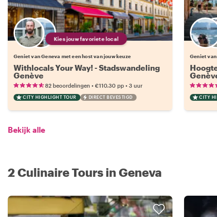
Kies jouw favoriete local
Geniet van Geneva met een host van jouw keuze
Geniet van
Withlocals Your Way! - Stadswandeling
Hoogte
Genève
Genèv
•
•
82 beoordelingen
€110.30
pp
3 uur
CITY HIGHLIGHT TOUR
DIRECT BEVESTIGD
CITY H
Bekijk alle
2 Culinaire Tours in Geneva