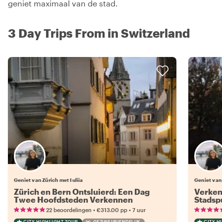
geniet maximaal van de stad.
3 Day Trips From in Switzerland
Geniet van Zürich met Iuliia
Geniet van 
Zürich en Bern Ontsluierd: Een Dag
Verken
Twee Hoofdsteden Verkennen
Stadsp
•
•
22 beoordelingen
€313.00
pp
7 uur
CITY HIGHLIGHT TOUR
GEZINSVRIENDELIJK
CITY H