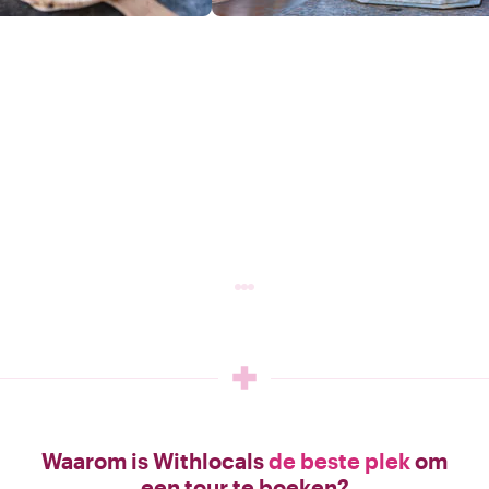
Waarom is Withlocals
de beste plek
om
een tour te boeken?