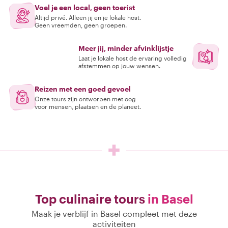
Voel je een local, geen toerist
Altijd privé. Alleen jij en je lokale host.
Geen vreemden, geen groepen.
Meer jij, minder afvinklijstje
Laat je lokale host de ervaring volledig
afstemmen op jouw wensen.
Reizen met een goed gevoel
Onze tours zijn ontworpen met oog
voor mensen, plaatsen en de planeet.
Top culinaire tours
in Basel
Maak je verblijf in Basel compleet met deze
activiteiten