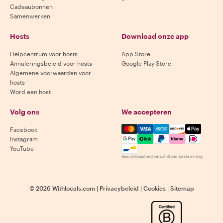
Cadeaubonnen
Samenwerken
Hosts
Download onze app
Helpcentrum voor hosts
App Store
Annuleringsbeleid voor hosts
Google Play Store
Algemene voorwaarden voor
hosts
Word een host
Volg ons
We accepteren
Mastercard, Visa, Amex, Di
Facebook
Instagram
YouTube
Beschikbaarheid verschilt per bestemming
©
2026
Withlocals.com
|
Privacybeleid
|
Cookies
|
Sitemap