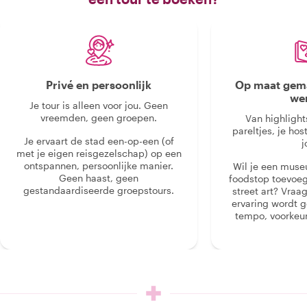
Privé en persoonlijk
Op maat gema
we
Je tour is alleen voor jou. Geen
vreemden, geen groepen.
Van highlight
pareltjes, je hos
Je ervaart de stad een-op-een (of
j
met je eigen reisgezelschap) op een
ontspannen, persoonlijke manier.
Wil je een muse
Geen haast, geen
foodstop toevoeg
gestandaardiseerde groepstours.
street art? Vraa
ervaring wordt 
tempo, voorkeur