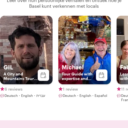
Leer over hun persoonlijke verhalen en ontdek hoe je
Basel kunt verkennen met locals
GIL
Michael
Fa
A City and
Tour Guide with
Lea
Mountains Tour
expertise and
with
Guide
passion
Ital
Reci
6 reviews
1 review
11 
Deutsch・English・עברית
Deutsch・English・Español
Deu
Fra