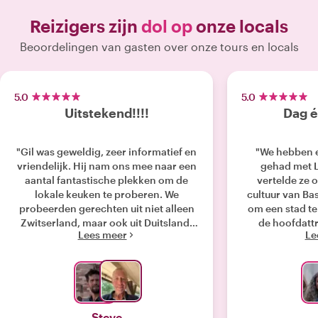
Reizigers zijn
dol op
onze locals
Beoordelingen van gasten over onze tours en locals
5.0
5.0
Uitstekend!!!!
Dag é
"Gil was geweldig, zeer informatief en
"We hebben e
vriendelijk. Hij nam ons mee naar een
gehad met L
aantal fantastische plekken om de
vertelde ze 
lokale keuken te proberen. We
cultuur van Bas
probeerden gerechten uit niet alleen
om een stad t
Zwitserland, maar ook uit Duitsland,
de hoofdattr
Lees meer
Le
Frankrijk en Israël. Top lof voor Gil Ik
absolute a
raad hem ten zeerste aan "
a
Steve