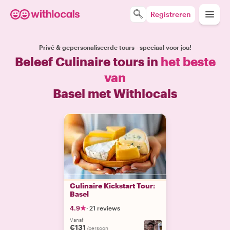
Registreren
Privé & gepersonaliseerde tours - speciaal voor jou!
Beleef Culinaire tours in
het beste
van
Basel met Withlocals
Culinaire Kickstart Tour:
Basel
4.9
·
21 reviews
Vanaf
€131
/persoon