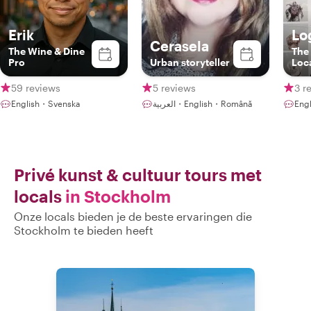
Erik
Lo
Cerasela
The Wine & Dine
The 
Pro
Urban storyteller
Loc
59 reviews
5 reviews
3 r
English・Svenska
العربية・English・Română
Eng
Privé kunst & cultuur tours met
locals
in Stockholm
Onze locals bieden je de beste ervaringen die
Stockholm te bieden heeft