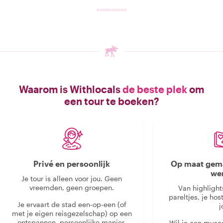
Waarom is Withlocals
de beste plek
om
een tour te boeken?
Privé en persoonlijk
Op maat gema
we
Je tour is alleen voor jou. Geen
vreemden, geen groepen.
Van highlight
pareltjes, je hos
Je ervaart de stad een-op-een (of
j
met je eigen reisgezelschap) op een
ontspannen, persoonlijke manier.
Wil je een muse