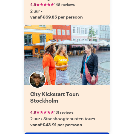
4.9
148 reviews
2 uur
•
vanaf €69.85 per persoon
City Kickstart Tour:
Stockholm
4.9
131 reviews
2 uur
•
Stadshoogtepunten tours
vanaf €43.91 per persoon