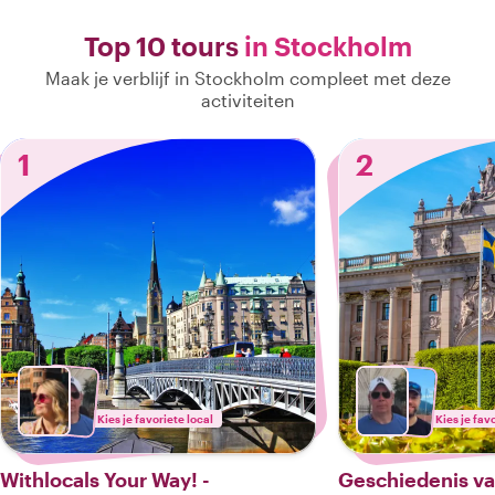
Top 10 tours
in Stockholm
Maak je verblijf in Stockholm compleet met deze
activiteiten
1
2
Kies je favoriete local
Kies je fav
Withlocals Your Way! -
Geschiedenis v