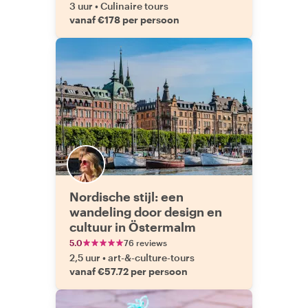
3 uur
•
Culinaire tours
vanaf €178 per persoon
Nordische stijl: een
wandeling door design en
cultuur in Östermalm
5.0
76 reviews
2,5 uur
•
art-&-culture-tours
vanaf €57.72 per persoon