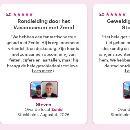
5.0
5.0
Rondleiding door het
Geweldige
Vasamuseum met Zenid
St
"We hebben een fantastische tour
"Het hele gezi
gehad met Zenid. Hij is erg innemend,
tijd gehad me
vriendelijk en deskundig. Zijn tour is
deskundig en 
niet zomaar een opsomming van
jongens zochte
feiten, cijfers en jaartallen, maar hij
hem. We hebben
brengt de hele geschiedenis tot leven
de stad ontd
Lees meer
Le
door een fascinerend verhaal te
weven over het Vasa-schip en de
mensen die betrokken waren bij de
bouw, de bemanning en de
herontdekking ervan. Ik zou Zenid
voor elke tour ten zeerste
Steven
aanbevelen."
Over de local
Zenid
Over d
Stockholm, August 4, 2026
Stockholm