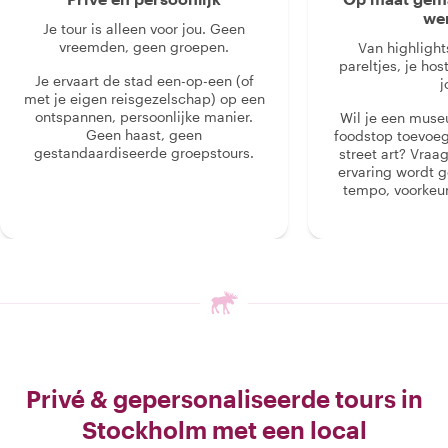
we
Je tour is alleen voor jou. Geen
vreemden, geen groepen.
Van highlight
pareltjes, je hos
Je ervaart de stad een-op-een (of
j
met je eigen reisgezelschap) op een
ontspannen, persoonlijke manier.
Wil je een muse
Geen haast, geen
foodstop toevoeg
gestandaardiseerde groepstours.
street art? Vraa
ervaring wordt 
tempo, voorkeur
Privé & gepersonaliseerde tours in
Stockholm met een local