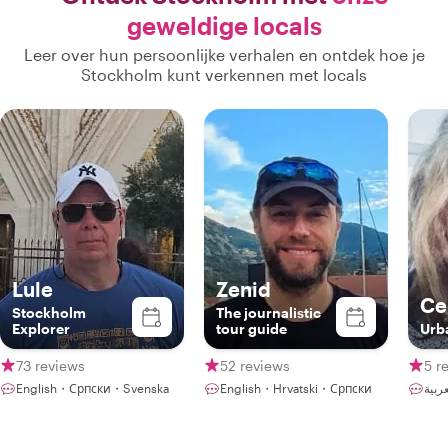
geweldige locals
Leer over hun persoonlijke verhalen en ontdek hoe je
Stockholm kunt verkennen met locals
Lule
Zenid
Ce
Stockholm
The journalistic
Explorer
tour guide
Urba
73 reviews
52 reviews
5 r
English・Српски・Svenska
English・Hrvatski・Српски