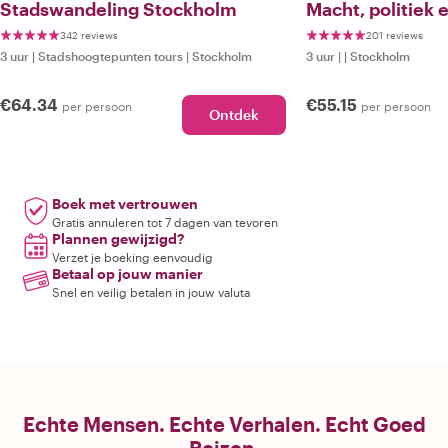
Stadswandeling Stockholm
Macht, politiek 
van een natie
342 reviews
201 reviews
3 uur
|
Stadshoogtepunten tours
|
Stockholm
3 uur
|
|
Stockholm
€64.34
€55.15
per persoon
per persoon
Ontdek
Boek met vertrouwen
Gratis annuleren tot 7 dagen van tevoren
Plannen gewijzigd?
Verzet je boeking eenvoudig
Betaal op jouw manier
Snel en veilig betalen in jouw valuta
Echte Mensen. Echte Verhalen. Echt Goed