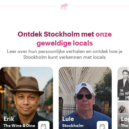
Ontdek Stockholm met
onze
geweldige locals
Leer over hun persoonlijke verhalen en ontdek hoe je
Stockholm kunt verkennen met locals
Erik
Lule
Lo
The Wine & Dine
Stockholm
The 