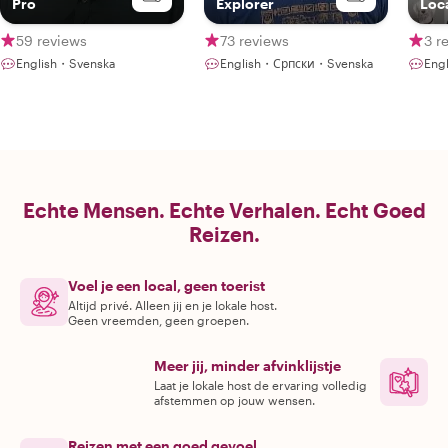
Pro
Explorer
Loc
59 reviews
73 reviews
3 r
English・Svenska
English・Српски・Svenska
Eng
Echte Mensen. Echte Verhalen. Echt Goed
Reizen.
Voel je een local, geen toerist
Altijd privé. Alleen jij en je lokale host.
Geen vreemden, geen groepen.
Meer jij, minder afvinklijstje
Laat je lokale host de ervaring volledig
afstemmen op jouw wensen.
Reizen met een goed gevoel