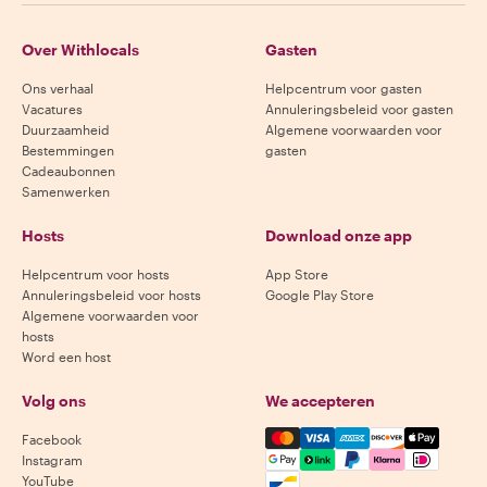
Over Withlocals
Gasten
Ons verhaal
Helpcentrum voor gasten
Vacatures
Annuleringsbeleid voor gasten
Duurzaamheid
Algemene voorwaarden voor
Bestemmingen
gasten
Cadeaubonnen
Samenwerken
Hosts
Download onze app
Helpcentrum voor hosts
App Store
Annuleringsbeleid voor hosts
Google Play Store
Algemene voorwaarden voor
hosts
Word een host
Volg ons
We accepteren
Mastercard, Visa, Amex, Di
Facebook
Instagram
YouTube