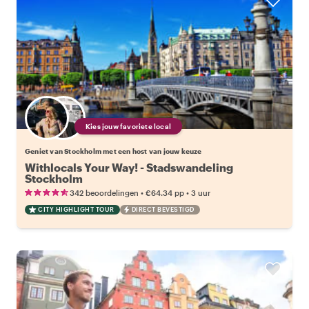
Kies jouw favoriete local
Geniet van Stockholm met een host van jouw keuze
Withlocals Your Way! - Stadswandeling
Stockholm
•
•
342 beoordelingen
€64.34
pp
3 uur
CITY HIGHLIGHT TOUR
DIRECT BEVESTIGD