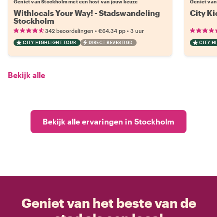
Geniet van Stockholm met een host van jouw keuze
Geniet van
Withlocals Your Way! - Stadswandeling
City Ki
Stockholm
•
•
342 beoordelingen
€64.34
pp
3 uur
CITY HIGHLIGHT TOUR
DIRECT BEVESTIGD
CITY H
Bekijk alle
Bekijk alle ervaringen in Stockholm
Geniet van het beste van de