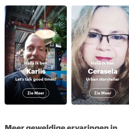
Hallå
Ik ben
Hallå
Ik ben
Karlis
Cerasela
Let's talk good times!
Urban storyteller
Zie Meer
Zie Meer
Meer geweldige ervaringen in