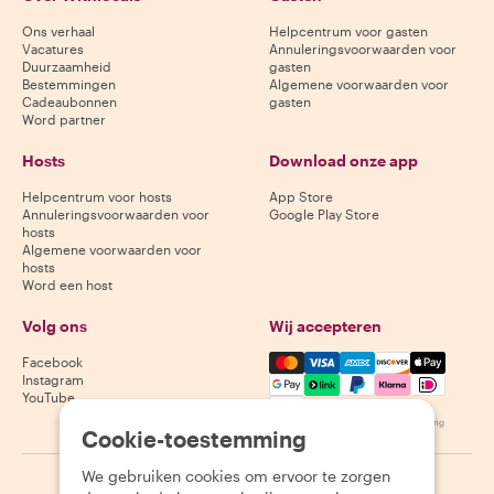
Ons verhaal
Helpcentrum voor gasten
Vacatures
Annuleringsvoorwaarden voor
Duurzaamheid
gasten
Bestemmingen
Algemene voorwaarden voor
Cadeaubonnen
gasten
Word partner
Hosts
Download onze app
Helpcentrum voor hosts
App Store
Annuleringsvoorwaarden voor
Google Play Store
hosts
Algemene voorwaarden voor
hosts
Word een host
Volg ons
Wij accepteren
Mastercard, Visa, Amex, Di
Facebook
Instagram
YouTube
Beschikbaarheid varieert per bestemming
Cookie-toestemming
We gebruiken cookies om ervoor te zorgen
©
2026
Withlocals.com
|
Privacybeleid
|
Cookies
|
Sitemap