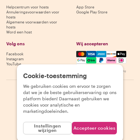
Helpcentrum voor hosts
App Store
Annuleringsvoorwaarden voor
Google Play Store
hosts
Algemene voorwaarden voor
hosts
Word een host
Volg ons
Wij accepteren
Mastercard, Visa, Amex, Di
Facebook
Instagram
YouTube
Beschikbaarheid varieert per bestemming
Cookie-toestemming
We gebruiken cookies om ervoor te zorgen
©
2026
Withlocals.com
|
Privacybeleid
|
Cookies
|
Sitemap
dat we je de beste gebruikerservaring op ons
platform bieden! Daarnaast gebruiken we
cookies voor analytische en
marketingdoeleinden.
Instellingen
Accepteer cookies
wijzigen