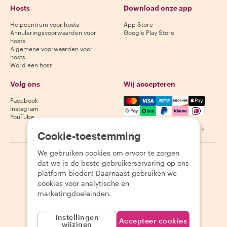
Hosts
Download onze app
Helpcentrum voor hosts
App Store
Annuleringsvoorwaarden voor
Google Play Store
hosts
Algemene voorwaarden voor
hosts
Word een host
Volg ons
Wij accepteren
Mastercard, Visa, Amex, Di
Facebook
Instagram
YouTube
Beschikbaarheid varieert per bestemming
Cookie-toestemming
We gebruiken cookies om ervoor te zorgen
©
2026
Withlocals.com
|
Privacybeleid
|
Cookies
|
Sitemap
dat we je de beste gebruikerservaring op ons
platform bieden! Daarnaast gebruiken we
cookies voor analytische en
marketingdoeleinden.
Instellingen
Accepteer cookies
wijzigen