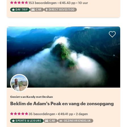
•
•
153 beoordelingen
€45.43
pp
10 uur
DAY TRIP
CAR
DIRECT BEVESTIGD
Geniet van Kandy met Deshan
Beklim de Adam's Peak en vang de zonsopgang
•
•
35 beoordelingen
€49.41
pp
2 dagen
SPORTS & LEISURE
CAR
GEZINSVRIENDELIJK