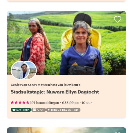
Kies jouw favoriete local
Geniet van Kandy met een host van jouw keuze
Stadsuitstapje: Nuwara Eliya Dagtocht
•
•
197 beoordelingen
€38.99
pp
10 uur
DAY TRIP
CAR
DIRECT BEVESTIGD