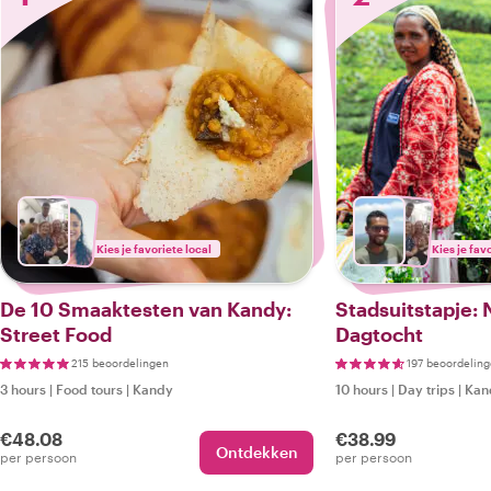
Kies je favoriete local
Kies je fav
De 10 Smaaktesten van Kandy:
Stadsuitstapje: 
Street Food
Dagtocht
215 beoordelingen
197 beoordelin
3 hours
|
Food tours
|
Kandy
10 hours
|
Day trips
|
Kan
€48.08
€38.99
Ontdekken
per persoon
per persoon