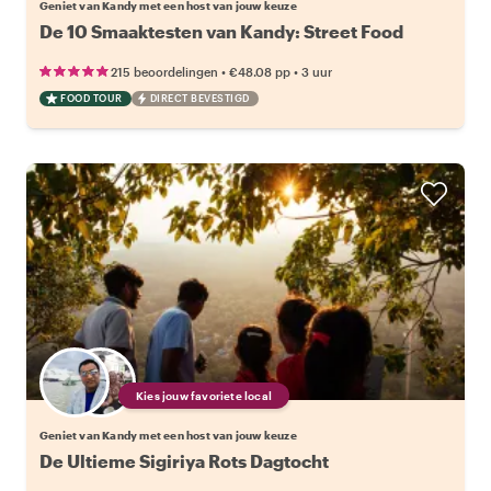
Geniet van Kandy met een host van jouw keuze
De 10 Smaaktesten van Kandy: Street Food
•
•
215 beoordelingen
€48.08
pp
3 uur
FOOD TOUR
DIRECT BEVESTIGD
Kies jouw favoriete local
Geniet van Kandy met een host van jouw keuze
De Ultieme Sigiriya Rots Dagtocht