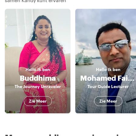
samen Kandy kunt ervaren
Hello
Ik ben
Hello
Ik ben
Buddhima
Mohamed Faizal
The Journey Unraveler
Tour Guide Lecturer
Zie Meer
Zie Meer