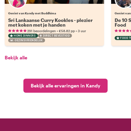
Geniet van Kandy met Buddhima
Geniet van
Sri Lankaanse Curry Kookles - plezier
De 10 
met koken met je handen
Food
•
•
291 beoordelingen
€58.82
pp
3 uur
HOME DINNERS
DIRECT BEVESTIGD
FOOD 
GEZINSVRIENDELIJK
Bekijk alle
Bekijk alle ervaringen in Kandy