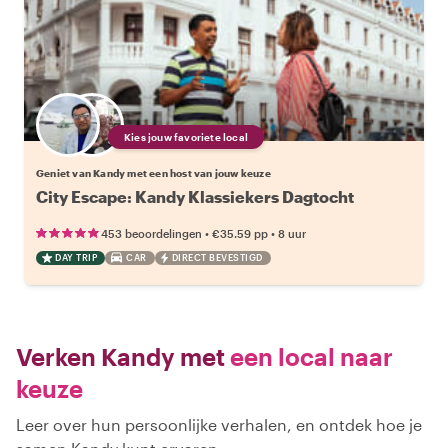
Kies jouw favoriete local
Geniet van Kandy met een host van jouw keuze
City Escape: Kandy Klassiekers Dagtocht
•
•
453 beoordelingen
€35.59
pp
8 uur
DAY TRIP
CAR
DIRECT BEVESTIGD
Verken Kandy met
een local naar
keuze
Leer over hun persoonlijke verhalen, en ontdek hoe je