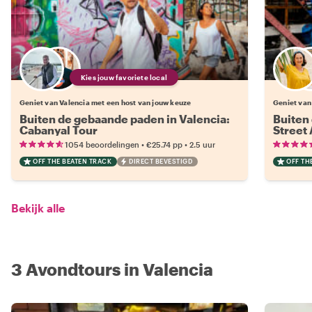
Kies jouw favoriete local
Geniet van Valencia met een host van jouw keuze
Geniet van
Buiten de gebaande paden in Valencia:
Buiten
Cabanyal Tour
Street 
•
•
1054 beoordelingen
€25.74
pp
2.5 uur
OFF THE BEATEN TRACK
DIRECT BEVESTIGD
OFF TH
Bekijk alle
3 Avondtours in Valencia