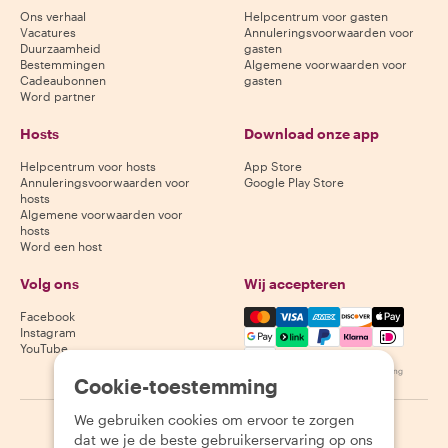
Ons verhaal
Helpcentrum voor gasten
Vacatures
Annuleringsvoorwaarden voor
Duurzaamheid
gasten
Bestemmingen
Algemene voorwaarden voor
Cadeaubonnen
gasten
Word partner
Hosts
Download onze app
Helpcentrum voor hosts
App Store
Annuleringsvoorwaarden voor
Google Play Store
hosts
Algemene voorwaarden voor
hosts
Word een host
Volg ons
Wij accepteren
Mastercard, Visa, Amex, Di
Facebook
Instagram
YouTube
Beschikbaarheid varieert per bestemming
Cookie-toestemming
We gebruiken cookies om ervoor te zorgen
©
2026
Withlocals.com
|
Privacybeleid
|
Cookies
|
Sitemap
dat we je de beste gebruikerservaring op ons