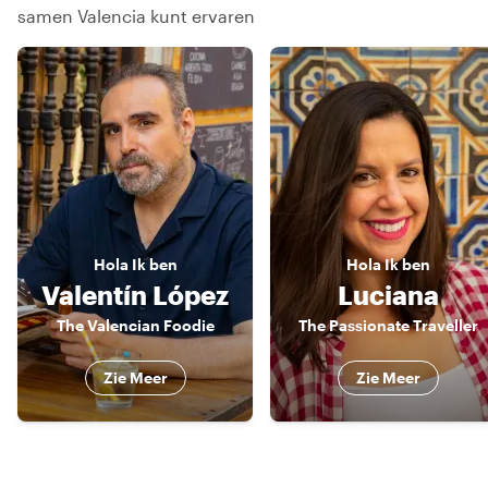
samen Valencia kunt ervaren
Hola
Ik ben
Hola
Ik ben
Valentín López
Luciana
The Valencian Foodie
The Passionate Traveller
Zie Meer
Zie Meer