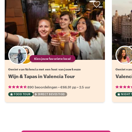
Kies jouw favoriete local
Geniet van Valencia met een host van jouw keuze
Geniet van
Wijn & Tapas in Valencia Tour
Valenci
•
•
890 beoordelingen
€66.91
pp
2.5 uur
FOOD TOUR
DIRECT BEVESTIGD
NIGHT 