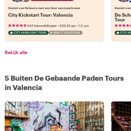
Geniet van Valencia met een host van jouw keuze
Geniet van
City Kickstart Tour: Valencia
De Sch
Tour
•
•
543 beoordelingen
€22.43
pp
1.5 uur
CITY HIGHLIGHT TOUR
DIRECT BEVESTIGD
CITY H
Bekijk alle
5 Buiten De Gebaande Paden Tours
in Valencia