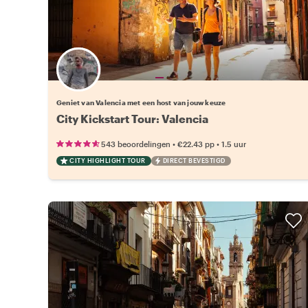
Kies jouw favoriete local
Geniet van Valencia met een host van jouw keuze
City Kickstart Tour: Valencia
•
•
543 beoordelingen
€22.43
pp
1.5 uur
CITY HIGHLIGHT TOUR
DIRECT BEVESTIGD