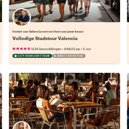
Kies jouw favoriete local
Geniet van Valencia met een host van jouw keuze
Volledige Stadstour Valencia
•
•
1524 beoordelingen
€68.02
pp
5 uur
CITY HIGHLIGHT TOUR
DIRECT BEVESTIGD