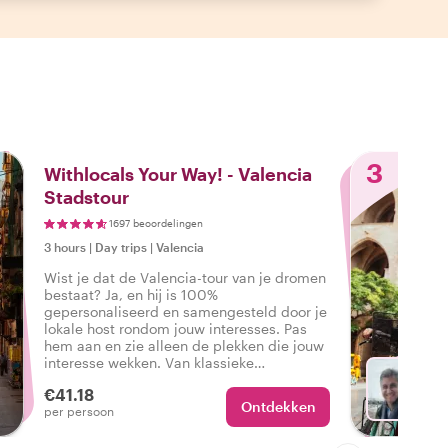
3
Withlocals Your Way! - Valencia
Stadstour
1697 beoordelingen
3 hours
|
Day trips
|
Valencia
Wist je dat de Valencia-tour van je dromen
bestaat? Ja, en hij is 100%
gepersonaliseerd en samengesteld door je
lokale host rondom jouw interesses. Pas
hem aan en zie alleen de plekken die jouw
interesse wekken. Van klassieke
bezienswaardigheden tot wandelingen
€41.18
door de buurt - jouw wensen zijn onze
Ontdekken
Ki
per persoon
opdracht!