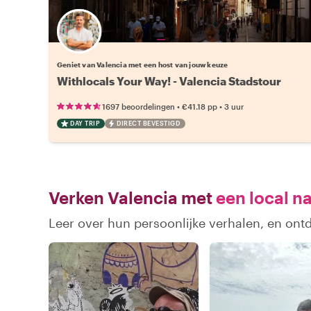
Kies jouw favoriete local
Geniet van Valencia met een host van jouw keuze
Withlocals Your Way! - Valencia Stadstour
•
•
1697 beoordelingen
€41.18
pp
3 uur
DAY TRIP
DIRECT BEVESTIGD
Verken Valencia met
een local n
Leer over hun persoonlijke verhalen, en ont