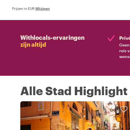
Prijzen in EUR
·
Wijzigen
Withlocals-ervaringen
Priv
zijn altijd
Geen 
reis 
wens
Alle Stad Highlight