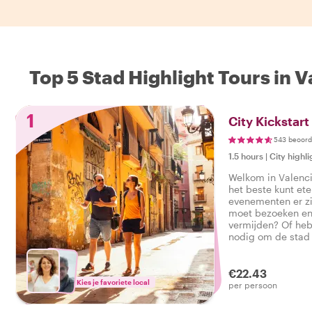
Top 5 Stad Highlight Tours in V
1
City Kickstart
543 beoord
1.5 hours
|
City highli
Welkom in Valenci
het beste kunt et
evenementen er zi
moet bezoeken en 
vermijden? Of heb
nodig om de stad
privétour met een 
introductie tot Va
goed te beginnen
€22.43
Kies je favoriete local
per persoon