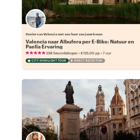
Kies jouw favoriete local
Geniet van Valencia met een host van jouw keuze
Valencia naar Albufera per E-Bike: Natuur en
Paella Ervaring
•
•
398 beoordelingen
€125.00
pp
7 uur
CITY HIGHLIGHT TOUR
DIRECT BEVESTIGD