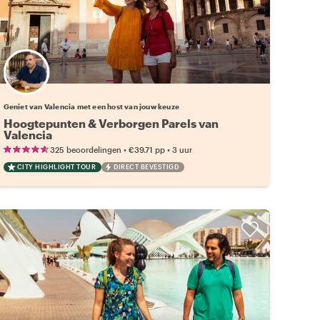
Kies jouw favoriete local
Geniet van Valencia met een host van jouw keuze
Hoogtepunten & Verborgen Parels van
Valencia
•
•
325 beoordelingen
€39.71
pp
3 uur
CITY HIGHLIGHT TOUR
DIRECT BEVESTIGD