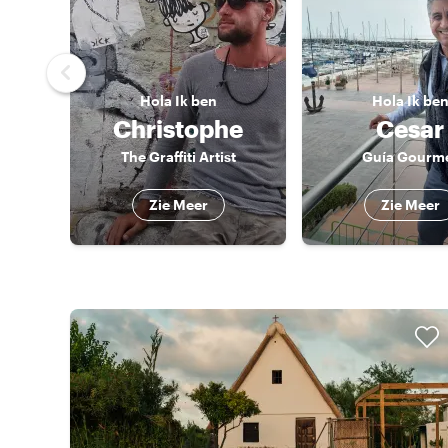
Hola
Ik ben
Hola
Ik be
Christophe
Cesar
The Graffiti Artist
Guía Gourm
Zie Meer
Zie Meer