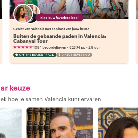
Kies jouw favoriete local
Geniet van Valencia met een host van jouw keuze
Buiten de gebaande paden in Valencia:
Cabanyal Tour
•
•
1054 beoordelingen
€25.74
pp
2.5 uur
OFF THE BEATEN TRACK
DIRECT BEVESTIGD
aar keuze
dek hoe je samen Valencia kunt ervaren