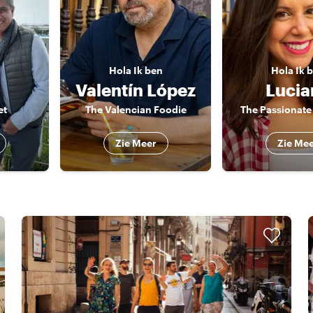
n
Hola
Ik ben
Hola
Ik 
Valentín López
Lucia
et
The Valencian Foodie
The Passionate 
Zie Meer
Zie Me