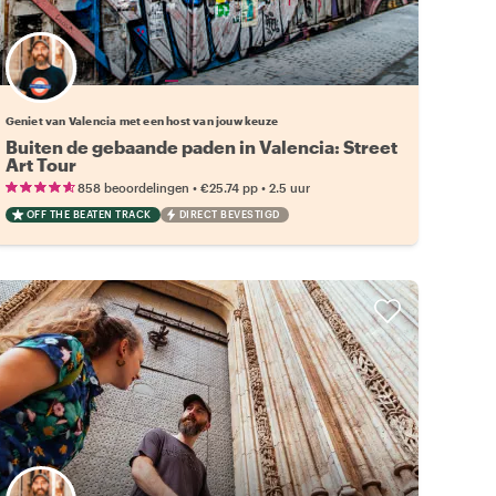
Kies jouw favoriete local
Geniet van Valencia met een host van jouw keuze
Buiten de gebaande paden in Valencia: Street
Art Tour
•
•
858 beoordelingen
€25.74
pp
2.5 uur
OFF THE BEATEN TRACK
DIRECT BEVESTIGD