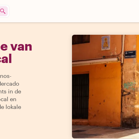
te van
cal
anos-
 Mercado
hts in de
ocal en
de lokale