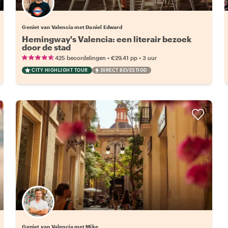
Geniet van Valencia met Daniel Edward
Hemingway's Valencia: een literair bezoek
door de stad
•
•
425 beoordelingen
€29.41
pp
3 uur
CITY HIGHLIGHT TOUR
DIRECT BEVESTIGD
Geniet van Valencia met Mike