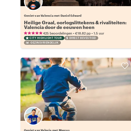
Geniet van Valencia met Daniel Edward
Heilige Graal, oorlogslittekens & rivaliteiten:
Valencia door de eeuwen heen
•
•
425 beoordelingen
€18.82
pp
1.5 uur
CITY HIGHLIGHT TOUR
DIRECT BEVESTIGD
GEZINSVRIENDELIJK
Geniet van Valncia met Marcos