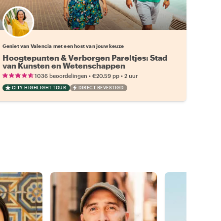
Kies jouw favoriete local
Geniet van Valencia met een host van jouw keuze
Hoogtepunten & Verborgen Pareltjes: Stad
van Kunsten en Wetenschappen
•
•
1036 beoordelingen
€20.59
pp
2 uur
CITY HIGHLIGHT TOUR
DIRECT BEVESTIGD