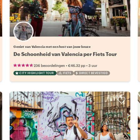
Kies jouw favoriete local
Geniet van Valencia met een host van jouw keuze
De Schoonheid van Valencia per Fiets Tour
•
•
236 beoordelingen
€46.32
pp
3 uur
CITY HIGHLIGHT TOUR
FIETS
DIRECT BEVESTIGD