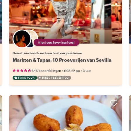
Kies jouw favoriete local
Geniet van Sevilla met een host van jouw keuze
Markten & Tapas: 10 Proeverijen van Sevilla
•
•
646 beoordelingen
€95.22
pp
3 uur
FOOD TOUR
DIRECT BEVESTIGD