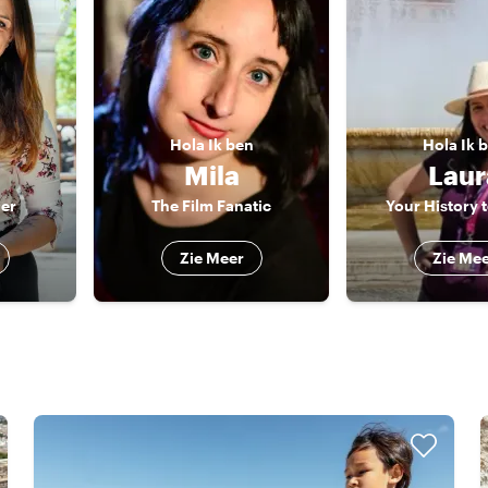
n
Hola
Ik ben
Hola
Ik 
Mila
Laur
ler
The Film Fanatic
Your History 
Zie Meer
Zie Me