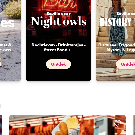
r
Sevilla voor
Sevilla v
unst &
Nachtleven • Drinktentjes •
Cultureel Erfgoed 
essen
...
Street Food •
...
Mythes & Leg
Ontdek
Ontde
a