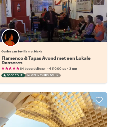
Geniet van Sevilla met Maria
Flamenco & Tapas Avond met een Lokale
Danseres
•
•
64 beoordelingen
€110.00
pp
3 uur
FOOD TOUR
GEZINSVRIENDELIJK