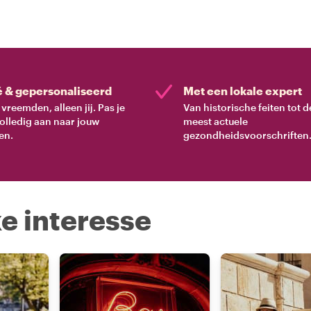
deskundige gids die de
je de ware essentie van
ten, cultuur en verhalen.
é & gepersonaliseerd
Met een lokale expert
vreemden, alleen jij. Pas je
Van historische feiten tot d
volledig aan naar jouw
meest actuele
en.
gezondheidsvoorschriften
e interesse