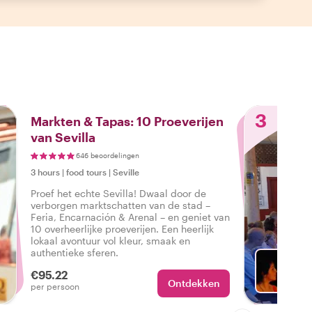
3
Markten & Tapas: 10 Proeverijen
van Sevilla
646 beoordelingen
3 hours
|
food tours
|
Seville
Proef het echte Sevilla! Dwaal door de
verborgen marktschatten van de stad –
Feria, Encarnación & Arenal – en geniet van
10 overheerlijke proeverijen. Een heerlijk
lokaal avontuur vol kleur, smaak en
authentieke sferen.
€95.22
Ontdekken
Met Ma
per persoon