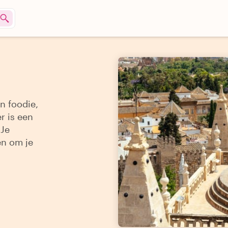
n foodie,
r is een
 Je
en om je