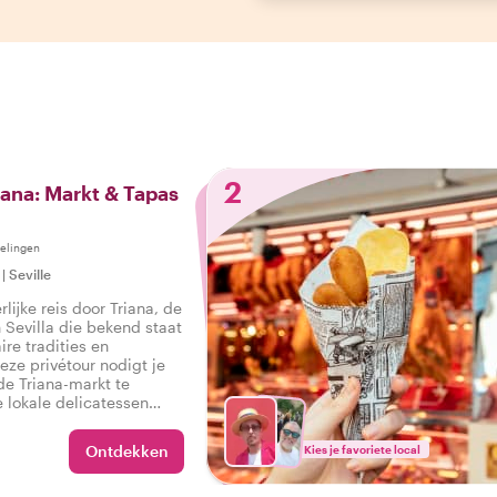
2
ana: Markt & Tapas
elingen
|
Seville
lijke reis door Triana, de
 Sevilla die bekend staat
aire tradities en
eze privétour nodigt je
de Triana-markt te
e lokale delicatessen
rt over het
rfgoed van het gebied.
Ontdekken
Kies je favoriete local
ante straatjes, ontdek
es en geniet van
 op geliefde lokale