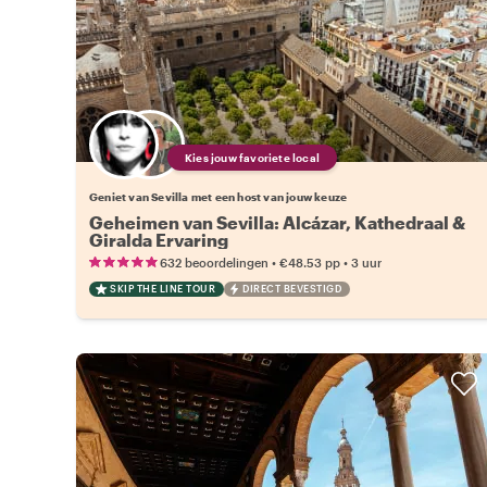
Kies jouw favoriete local
Geniet van Sevilla met een host van jouw keuze
Geheimen van Sevilla: Alcázar, Kathedraal &
Giralda Ervaring
•
•
632 beoordelingen
€48.53
pp
3 uur
SKIP THE LINE TOUR
DIRECT BEVESTIGD