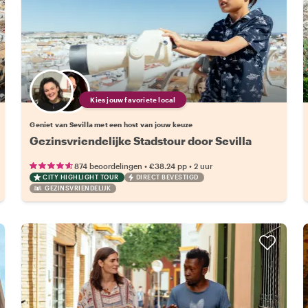
Kies jouw favoriete local
Geniet van Sevilla met een host van jouw keuze
Gezinsvriendelijke Stadstour door Sevilla
•
•
874 beoordelingen
€38.24
pp
2 uur
CITY HIGHLIGHT TOUR
DIRECT BEVESTIGD
GEZINSVRIENDELIJK