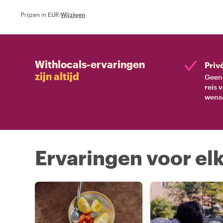
plekjes. Met een 
Prijzen in EUR
·
Wijzigen
weg wijst, ervaar 
Sevilla door zijn e
Withlocals-ervaringen
Priv
zijn altijd
Geen 
reis 
wens
Ervaringen voor elk