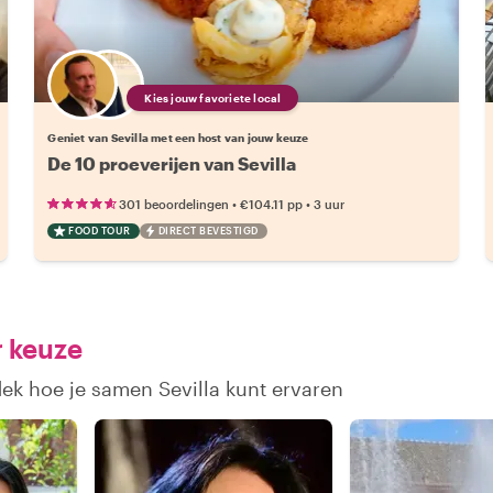
Kies jouw favoriete local
Geniet van Sevilla met een host van jouw keuze
De 10 proeverijen van Sevilla
•
•
301 beoordelingen
€104.11
pp
3 uur
FOOD TOUR
DIRECT BEVESTIGD
r keuze
dek hoe je samen Sevilla kunt ervaren