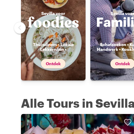
Sevilla voor
Sevilla voo
Thuisdiners • Lokale
Schatzoeken • K
Lekkernijen •
Handwerk • Kookl
Voedselmarkten
...
Ontdek
Ontdek
Alle Tours in Sevill