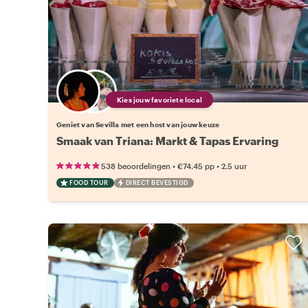
Kies jouw favoriete local
Geniet van Sevilla met een host van jouw keuze
Smaak van Triana: Markt & Tapas Ervaring
•
•
538 beoordelingen
€74.45
pp
2.5 uur
FOOD TOUR
DIRECT BEVESTIGD