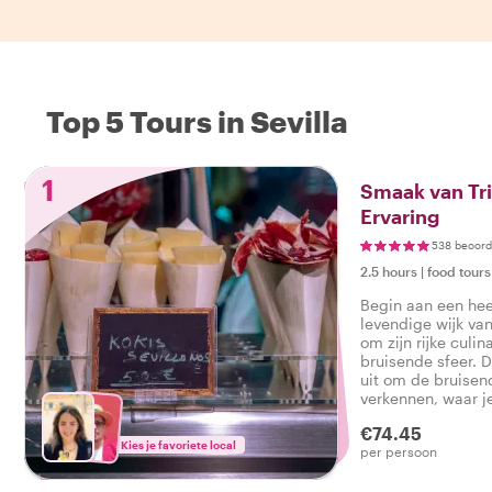
Top 5 Tours in Sevilla
1
Smaak van Tri
Ervaring
538 beoord
2.5 hours
|
food tours
Begin aan een heer
levendige wijk van
om zijn rijke culin
bruisende sfeer. D
uit om de bruisen
verkennen, waar j
proeft en meer lee
€74.45
gastronomische e
Kies je favoriete local
per persoon
Wandel door charm
verborgen pareltj
authentieke tapas