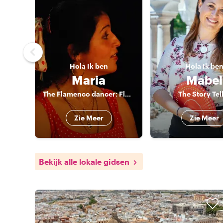
Hola
Ik ben
Hola
Ik be
Maria
Mabel
The Flamenco dancer: Flamenco dance and history, foodtours
The Story Tel
Zie Meer
Zie Meer
Bekijk alle lokale gidsen