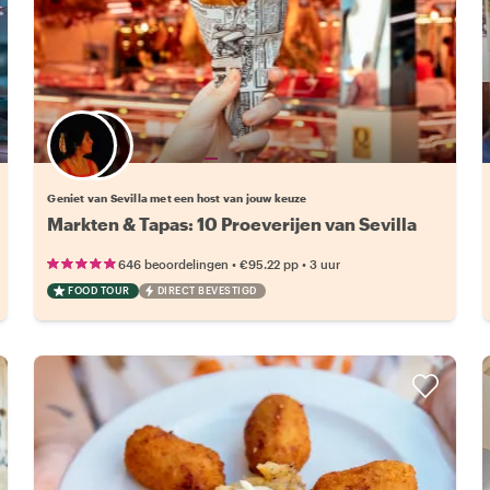
Kies jouw favoriete local
Geniet van Sevilla met een host van jouw keuze
Markten & Tapas: 10 Proeverijen van Sevilla
•
•
646 beoordelingen
€95.22
pp
3 uur
FOOD TOUR
DIRECT BEVESTIGD