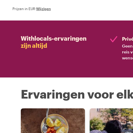
plekjes. Met een 
Prijzen in EUR
·
Wijzigen
weg wijst, ervaar 
Sevilla door zijn e
Withlocals-ervaringen
Priv
zijn altijd
Geen 
reis 
wens
Ervaringen voor elk