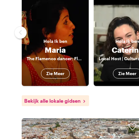
Hola
Ik ben
Hola
Ik be
Maria
Caterin
The Flamenco dancer: Flamenco dance and history, foodtours
Zie Meer
Zie Meer
Bekijk alle lokale gidsen