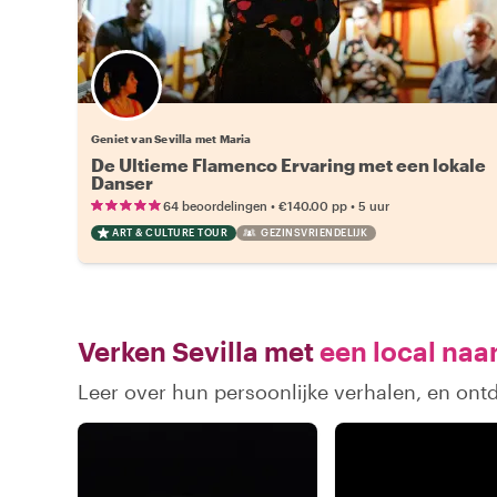
Geniet van Sevilla met Maria
De Ultieme Flamenco Ervaring met een lokale
Danser
•
•
64 beoordelingen
€140.00
pp
5 uur
ART & CULTURE TOUR
GEZINSVRIENDELIJK
Verken Sevilla met
een local naa
Leer over hun persoonlijke verhalen, en ont