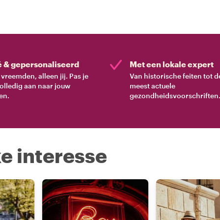
deskundige gids die de
je de ware essentie van
ten, cultuur en verhalen.
é & gepersonaliseerd
Met een lokale expert
vreemden, alleen jij. Pas je
Van historische feiten tot d
volledig aan naar jouw
meest actuele
en.
gezondheidsvoorschriften
e interesse