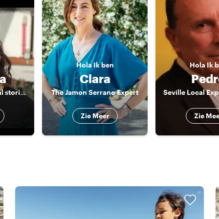
n
Hola
Ik ben
Hola
Ik 
a
Clara
Pedr
Local Host | Cultural stories, local food & a touch of flamenco spirit
The Jamon Serrano Expert
Zie Meer
Zie Me