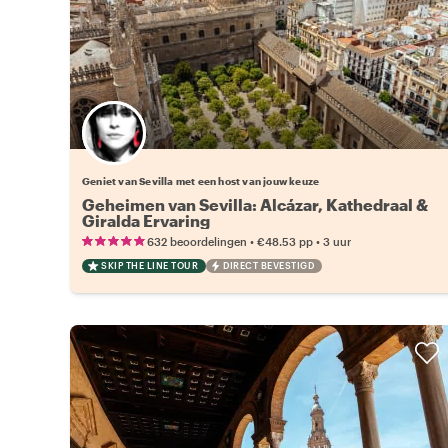
Kies jouw favoriete local
Geniet van Sevilla met een host van jouw keuze
Geheimen van Sevilla: Alcázar, Kathedraal &
Giralda Ervaring
•
•
632 beoordelingen
€48.53
pp
3 uur
SKIP THE LINE TOUR
DIRECT BEVESTIGD