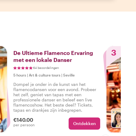
3
De Ultieme Flamenco Ervaring
met een lokale Danser
64 beoordelingen
5 hours
|
Art & culture tours
|
Seville
Dompel je onder in de kunst van het
flamencodansen voor een avond. Probeer
het zelf, geniet van tapas met een
professionele danser en beleef een live
flamencoshow. Het beste deel? Tickets,
tapas en drankjes zijn inbegrepen.
€140.00
Ontdekken
Ki
per persoon