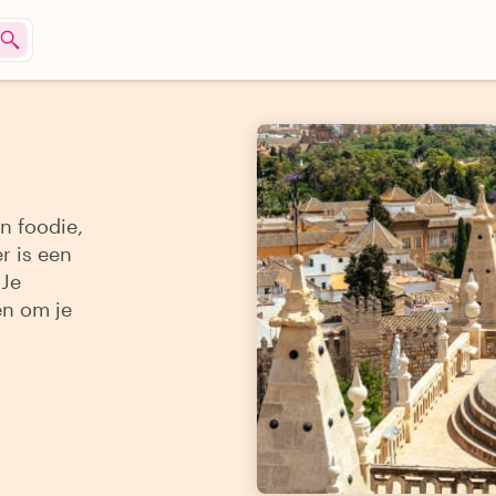
n foodie,
r is een
 Je
en om je