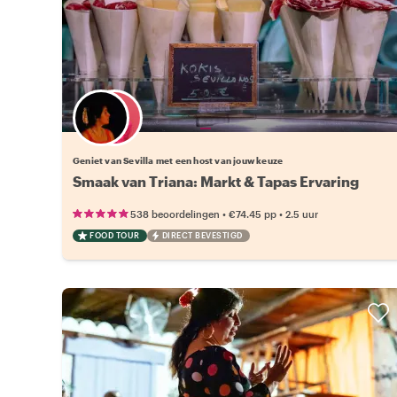
Kies jouw favoriete local
Geniet van Sevilla met een host van jouw keuze
Smaak van Triana: Markt & Tapas Ervaring
•
•
538 beoordelingen
€74.45
pp
2.5 uur
FOOD TOUR
DIRECT BEVESTIGD