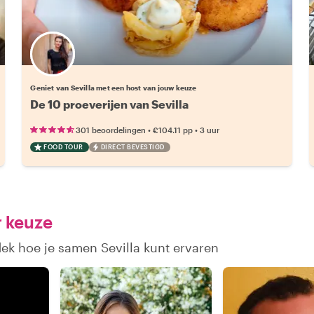
Kies jouw favoriete local
Geniet van Sevilla met een host van jouw keuze
De 10 proeverijen van Sevilla
•
•
301 beoordelingen
€104.11
pp
3 uur
FOOD TOUR
DIRECT BEVESTIGD
r keuze
dek hoe je samen Sevilla kunt ervaren