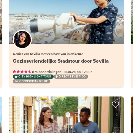
Kies jouw favoriete local
Geniet van Sevilla met een host van jouw keuze
Gezinsvriendelijke Stadstour door Sevilla
•
•
874 beoordelingen
€38.24
pp
2 uur
CITY HIGHLIGHT TOUR
DIRECT BEVESTIGD
GEZINSVRIENDELIJK