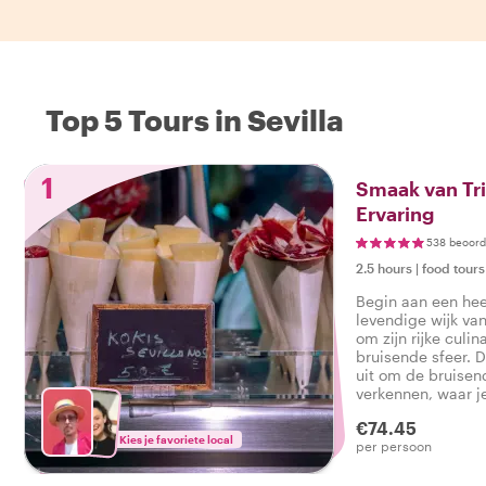
Top 5 Tours in Sevilla
1
Smaak van Tri
Ervaring
538 beoord
2.5 hours
|
food tours
Begin aan een heer
levendige wijk van
om zijn rijke culin
bruisende sfeer. D
uit om de bruisen
verkennen, waar j
proeft en meer lee
€74.45
gastronomische e
Kies je favoriete local
per persoon
Wandel door charm
verborgen pareltj
authentieke tapas