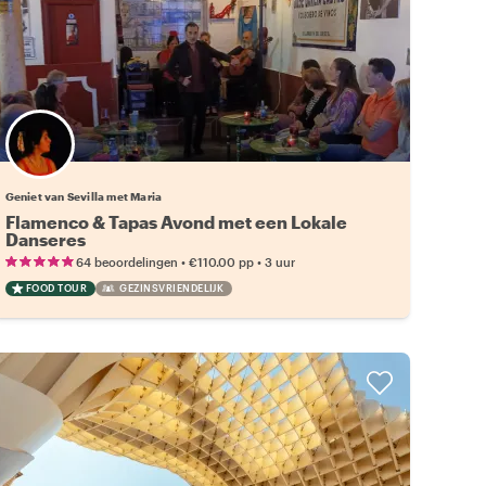
Geniet van Sevilla met Maria
Flamenco & Tapas Avond met een Lokale
Danseres
•
•
64 beoordelingen
€110.00
pp
3 uur
FOOD TOUR
GEZINSVRIENDELIJK