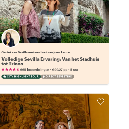
Kies jouw favoriete local
Geniet van Sevilla met een host van jouw keuze
Volledige Sevilla Ervaring: Van het Stadhuis
tot Triana
•
•
665 beoordelingen
€99.27
pp
5 uur
CITY HIGHLIGHT TOUR
DIRECT BEVESTIGD