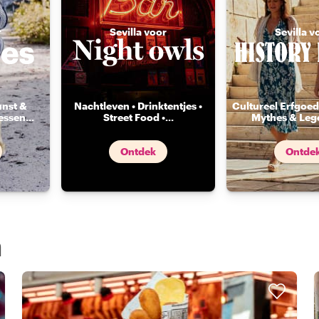
r
Sevilla voor
Sevilla v
unst &
Nachtleven • Drinktentjes •
Cultureel Erfgoed 
essen
...
Street Food •
...
Mythes & Leg
Ontdek
Ontde
a