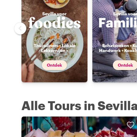
Sevilla voor
Sevilla voo
Thuisdiners • Lokale
Schatzoeken • K
Lekkernijen •
Handwerk • Kookl
Voedselmarkten
...
Ontdek
Ontdek
Alle Tours in Sevill