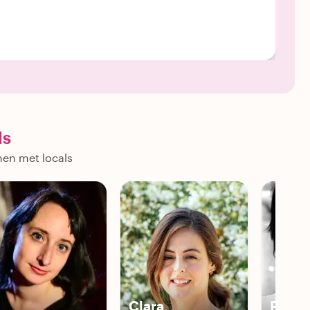
ls
nen met locals
Clara
Patric