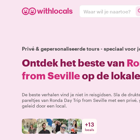
Waar wil je naartoe?
Privé & gepersonaliseerde tours - speciaal voor j
Ontdek het beste van
Ro
from Seville
op de lokal
De beste verhalen vind je niet in reisgidsen. Sla de druk
pareltjes van Ronda Day Trip from Seville met een privé,
geleid door een local.
+
13
locals