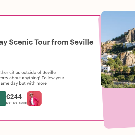
ay Scenic Tour from Seville
er cities outside of Seville
 worry about anything! Follow your
e same day but with more
€244
per persoon