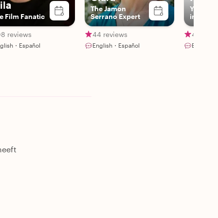
ila
The Jamon
Your loc
e Film Fanatic
Serrano Expert
in Sevill
artist!
08 reviews
44 reviews
4 revie
glish・Español
English・Español
English・
heeft