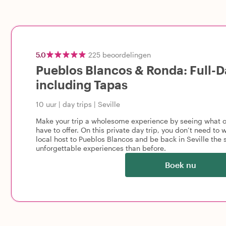
5.0
225
beoordelingen
Pueblos Blancos & Ronda: Full-D
including Tapas
10 uur
|
day trips
|
Seville
Make your trip a wholesome experience by seeing what oth
have to offer. On this private day trip, you don’t need to
local host to Pueblos Blancos and be back in Seville th
unforgettable experiences than before.
Boek nu