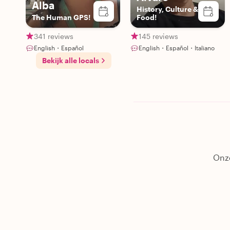
Alba
History, Culture &
The Human GPS!
Food!
341 reviews
145 reviews
English・Español
English・Español・Italiano
Bekijk alle locals
Onze