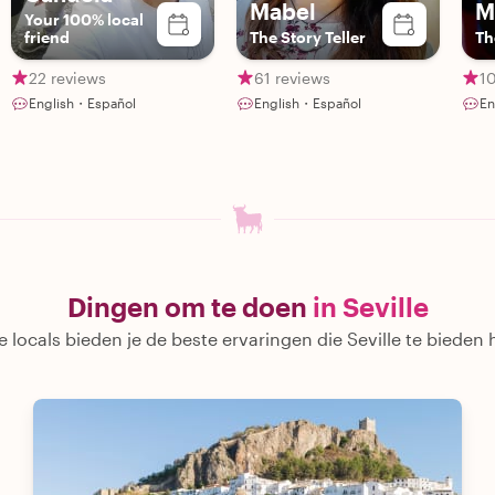
Mabel
M
Your 100% local
friend
The Story Teller
Th
22 reviews
61 reviews
1
English・Español
English・Español
En
Dingen om te doen
in Seville
 locals bieden je de beste ervaringen die Seville te bieden 