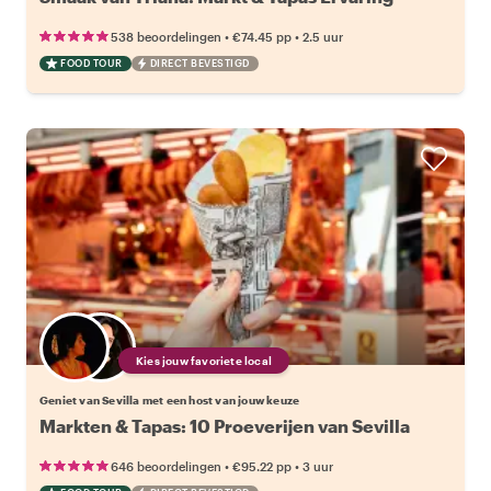
•
•
538 beoordelingen
€74.45
pp
2.5 uur
FOOD TOUR
DIRECT BEVESTIGD
Kies jouw favoriete local
Geniet van Sevilla met een host van jouw keuze
Markten & Tapas: 10 Proeverijen van Sevilla
•
•
646 beoordelingen
€95.22
pp
3 uur