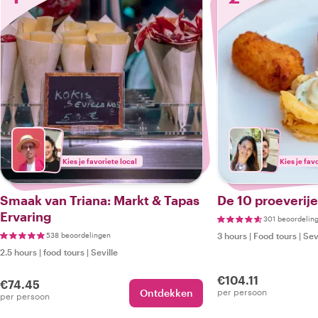
Kies je favoriete local
Kies je fav
Smaak van Triana: Markt & Tapas
De 10 proeverije
Ervaring
301 beoordelin
538 beoordelingen
3 hours
|
Food tours
|
Sev
2.5 hours
|
food tours
|
Seville
€104.11
€74.45
Ontdekken
per persoon
per persoon