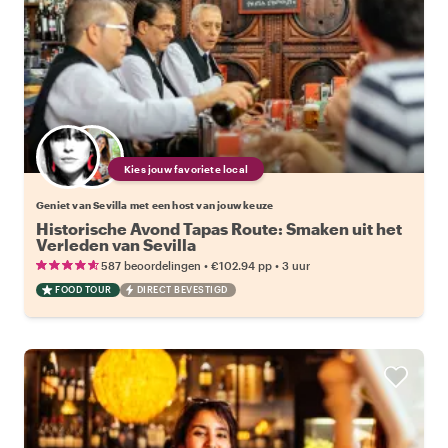
Kies jouw favoriete local
Geniet van Sevilla met een host van jouw keuze
Historische Avond Tapas Route: Smaken uit het
Verleden van Sevilla
•
•
587 beoordelingen
€102.94
pp
3 uur
FOOD TOUR
DIRECT BEVESTIGD