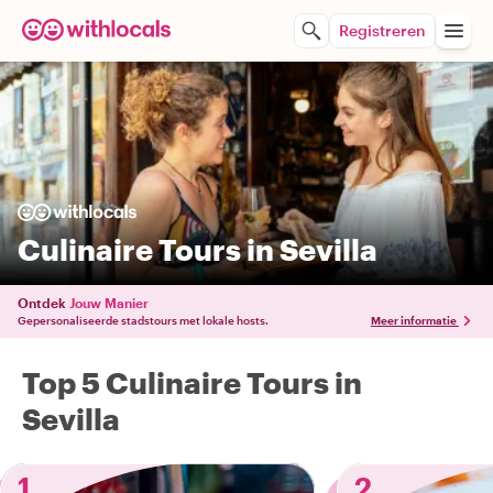
Registreren
Culinaire Tours in Sevilla
Ontdek
Jouw Manier
Gepersonaliseerde stadstours met lokale hosts.
Meer informatie
Top 5 Culinaire Tours in
Sevilla
1
2