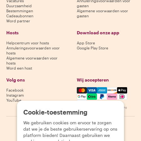
Vacatures
Annuleringsvoorwaarden voor
Duurzaamheid
gasten
Bestemmingen
Algemene voorwaarden voor
Cadeaubonnen
gasten
Word partner
Hosts
Download onze app
Helpcentrum voor hosts
App Store
Annuleringsvoorwaarden voor
Google Play Store
hosts
Algemene voorwaarden voor
hosts
Word een host
Volg ons
Wij accepteren
Mastercard, Visa, Amex, Di
Facebook
Instagram
YouTube
Beschikbaarheid varieert per bestemming
Cookie-toestemming
We gebruiken cookies om ervoor te zorgen
©
2026
Withlocals.com
|
Privacybeleid
|
Cookies
|
Sitemap
dat we je de beste gebruikerservaring op ons
platform bieden! Daarnaast gebruiken we