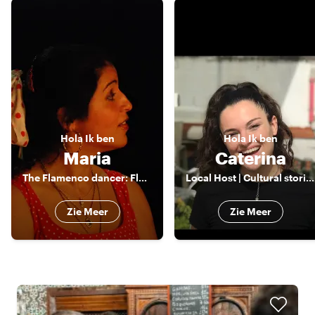
Hola
Ik ben
Hola
Ik ben
Maria
Caterina
The Flamenco dancer: Flamenco dance and history, foodtours
Local Host | Cultural stories, local food & a touch of flamenco spirit
Zie Meer
Zie Meer