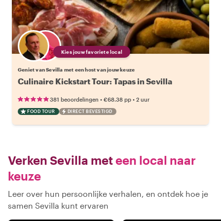
Kies jouw favoriete local
Geniet van Sevilla met een host van jouw keuze
Culinaire Kickstart Tour: Tapas in Sevilla
•
•
381 beoordelingen
€68.38
pp
2 uur
FOOD TOUR
DIRECT BEVESTIGD
Verken Sevilla met
een local naar
keuze
Leer over hun persoonlijke verhalen, en ontdek hoe je
samen Sevilla kunt ervaren