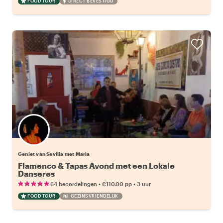
FOOD TOUR
DIRECT BEVESTIGD
Geniet van Sevilla met Maria
Flamenco & Tapas Avond met een Lokale
Danseres
•
•
64 beoordelingen
€110.00
pp
3 uur
FOOD TOUR
GEZINSVRIENDELIJK