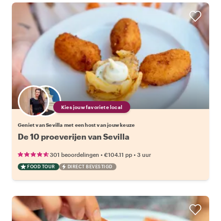
Kies jouw favoriete local
Geniet van Sevilla met een host van jouw keuze
De 10 proeverijen van Sevilla
•
•
301 beoordelingen
€104.11
pp
3 uur
FOOD TOUR
DIRECT BEVESTIGD