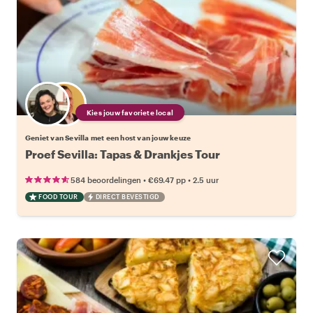
Kies jouw favoriete local
Geniet van Sevilla met een host van jouw keuze
Proef Sevilla: Tapas & Drankjes Tour
•
•
584 beoordelingen
€69.47
pp
2.5 uur
FOOD TOUR
DIRECT BEVESTIGD