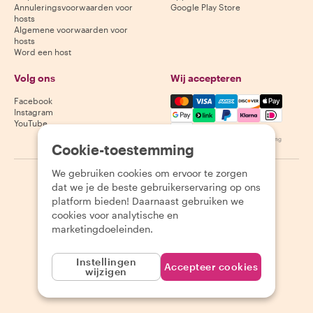
Annuleringsvoorwaarden voor
Google Play Store
hosts
Algemene voorwaarden voor
hosts
Word een host
Volg ons
Wij accepteren
Mastercard, Visa, Amex, Di
Facebook
Instagram
YouTube
Beschikbaarheid varieert per bestemming
Cookie-toestemming
We gebruiken cookies om ervoor te zorgen
©
2026
Withlocals.com
|
Privacybeleid
|
Cookies
|
Sitemap
dat we je de beste gebruikerservaring op ons
platform bieden! Daarnaast gebruiken we
cookies voor analytische en
marketingdoeleinden.
Instellingen
Accepteer cookies
wijzigen