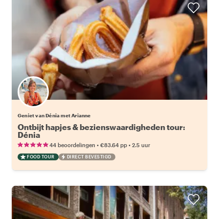
Geniet van Dénia met Arianne
Ontbijt hapjes & bezienswaardigheden tour:
Dénia
•
•
44 beoordelingen
€83.64
pp
2.5 uur
FOOD TOUR
DIRECT BEVESTIGD