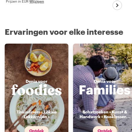
Prijzen in EUR
·
Wijzigen
Ervaringen voor elke interesse
Denia voor
Denia voor
Thuisdiners • Lokale
Schatzoeken • Kunst &
Lekkernijen •
Handwerk • Kooklessen
...
Voedselmarkten
...
Ontdek
Ontdek