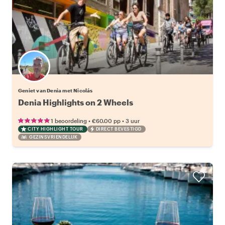
Geniet van Denia met Nicolás
Denia Highlights on 2 Wheels
•
•
1 beoordeling
€60.00
pp
3 uur
CITY HIGHLIGHT TOUR
DIRECT BEVESTIGD
GEZINSVRIENDELIJK