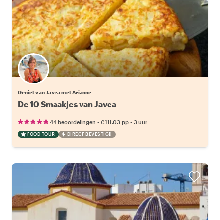
Geniet van Javea met Arianne
De 10 Smaakjes van Javea
•
•
44 beoordelingen
€111.03
pp
3 uur
FOOD TOUR
DIRECT BEVESTIGD