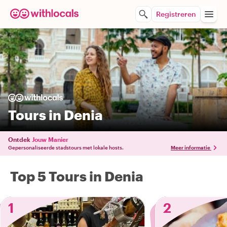
Registreren
Tours in Denia
Ontdek
Jouw Manier
Gepersonaliseerde stadstours met lokale hosts.
Meer informatie
Top 5 Tours in Denia
1
2