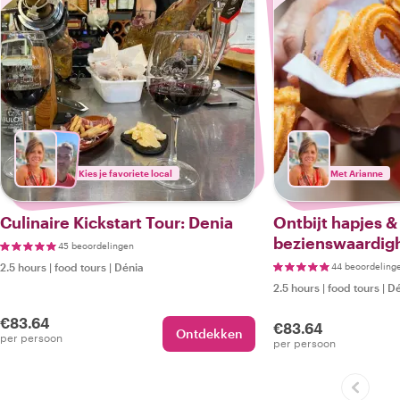
Kies je favoriete local
Met Arianne
Culinaire Kickstart Tour: Denia
Ontbijt hapjes &
bezienswaardigh
45 beoordelingen
Dénia
2.5 hours
|
food tours
|
Dénia
44 beoordeling
2.5 hours
|
food tours
|
Dé
€83.64
€83.64
Ontdekken
per persoon
per persoon