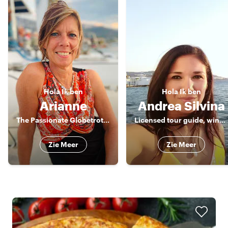
Hola
Ik ben
Hola
Ik ben
Arianne
Andrea Silvina
The Passionate Globetrotter
Licensed tour guide, wine lover & foodie
Zie Meer
Zie Meer