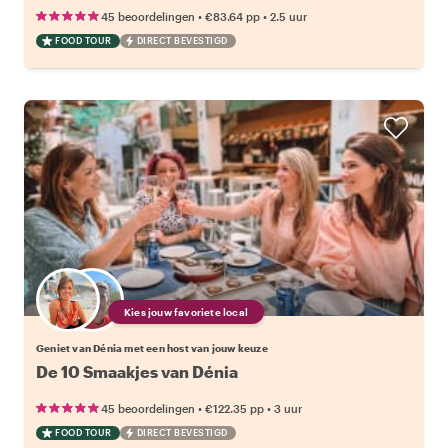
•
•
45 beoordelingen
€83.64
pp
2.5 uur
FOOD TOUR
DIRECT BEVESTIGD
Kies jouw favoriete local
Geniet van Dénia met een host van jouw keuze
De 10 Smaakjes van Dénia
•
•
45 beoordelingen
€122.35
pp
3 uur
FOOD TOUR
DIRECT BEVESTIGD